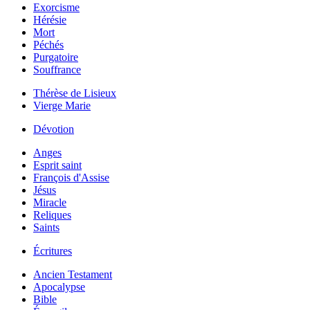
Exorcisme
Hérésie
Mort
Péchés
Purgatoire
Souffrance
Thérèse de Lisieux
Vierge Marie
Dévotion
Anges
Esprit saint
François d'Assise
Jésus
Miracle
Reliques
Saints
Écritures
Ancien Testament
Apocalypse
Bible