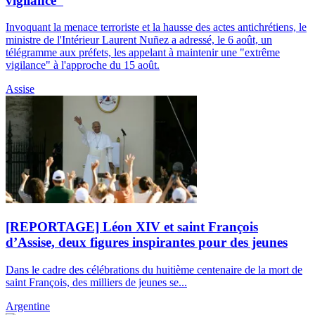
vigilance”
Invoquant la menace terroriste et la hausse des actes antichrétiens, le
ministre de l'Intérieur Laurent Nuñez a adressé, le 6 août, un
télégramme aux préfets, les appelant à maintenir une "extrême
vigilance" à l'approche du 15 août.
Assise
[REPORTAGE] Léon XIV et saint François
d’Assise, deux figures inspirantes pour des jeunes
Dans le cadre des célébrations du huitième centenaire de la mort de
saint François, des milliers de jeunes se...
Argentine