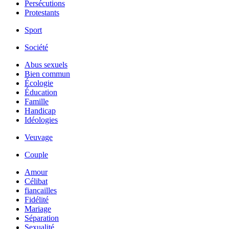
Persécutions
Protestants
Sport
Société
Abus sexuels
Bien commun
Écologie
Éducation
Famille
Handicap
Idéologies
Veuvage
Couple
Amour
Célibat
fiancailles
Fidélité
Mariage
Séparation
Sexualité