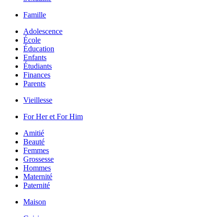
Famille
Adolescence
École
Éducation
Enfants
Étudiants
Finances
Parents
Vieillesse
For Her et For Him
Amitié
Beauté
Femmes
Grossesse
Hommes
Maternité
Paternité
Maison