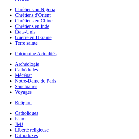
Chrétiens au Nigeria
Chrétiens d'Orient
Chrétiens en Chine
Chrétiens en Inde
États-Unis
Guerre en Ukraine
Terre sainte
Patrimoine Actualités
Archéologie
Cathédrales
Mécénat
Notre-Dame de Paris
Sanctuaires
Voyages
Religion
Catholiques
Islam
JMJ
Liberté religieuse
Orthodoxes