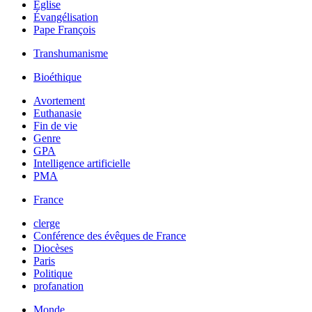
Église
Évangélisation
Pape François
Transhumanisme
Bioéthique
Avortement
Euthanasie
Fin de vie
Genre
GPA
Intelligence artificielle
PMA
France
clerge
Conférence des évêques de France
Diocèses
Paris
Politique
profanation
Monde