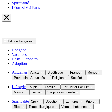
Spiritualité
Léon XIV à Paris
Édition
française
Cotignac
Vacances
Castel Gandolfo
Adoption
Actualités
Vatican
Bioéthique
France
Monde
Patrimoine Actualités
Religion
Société
Lifestyle
Couple
Famille
For Her et For Him
Maison
Santé
Vie professionnelle
Spiritualité
Croix
Dévotion
Écritures
Prière
Rites
Temps liturgiques
Vertus chrétiennes