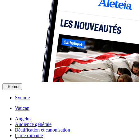
Retour
Synode
Vatican
Angelus
Audience générale
Béatification et canonisation
Curie romaine