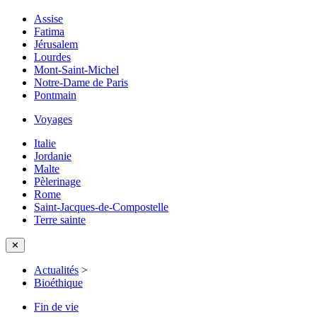
Assise
Fatima
Jérusalem
Lourdes
Mont-Saint-Michel
Notre-Dame de Paris
Pontmain
Voyages
Italie
Jordanie
Malte
Pèlerinage
Rome
Saint-Jacques-de-Compostelle
Terre sainte
✕
Actualités
>
Bioéthique
Fin de vie