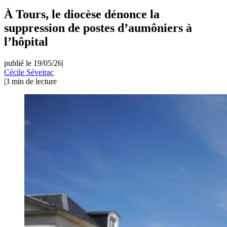
À Tours, le diocèse dénonce la
suppression de postes d’aumôniers à
l’hôpital
publié le 19/05/26
|
Cécile Séveirac
|
3
min de lecture