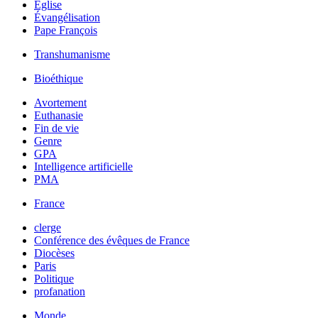
Église
Évangélisation
Pape François
Transhumanisme
Bioéthique
Avortement
Euthanasie
Fin de vie
Genre
GPA
Intelligence artificielle
PMA
France
clerge
Conférence des évêques de France
Diocèses
Paris
Politique
profanation
Monde