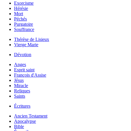
Exorcisme
Hérésie
Mort
Péchés
Purgatoire
Souffrance
Thérèse de Lisieux
Vierge Marie
Dévotion
Anges
Esprit saint
François d'Assise
Jésus
Miracle
Reliques
Saints
Écritures
Ancien Testament
Apocalypse
Bible