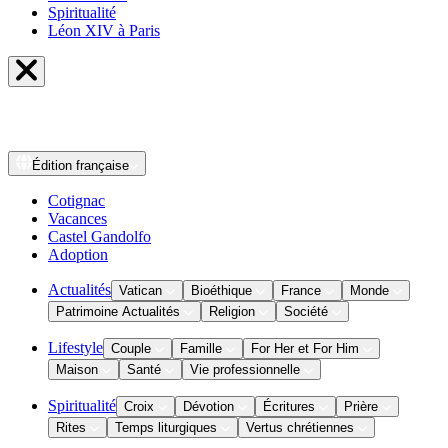
Spiritualité
Léon XIV à Paris
Édition
française
Cotignac
Vacances
Castel Gandolfo
Adoption
Actualités
Vatican
Bioéthique
France
Monde
Patrimoine Actualités
Religion
Société
Lifestyle
Couple
Famille
For Her et For Him
Maison
Santé
Vie professionnelle
Spiritualité
Croix
Dévotion
Écritures
Prière
Rites
Temps liturgiques
Vertus chrétiennes