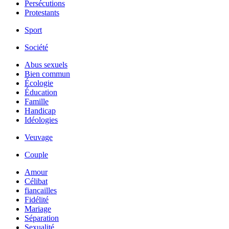
Persécutions
Protestants
Sport
Société
Abus sexuels
Bien commun
Écologie
Éducation
Famille
Handicap
Idéologies
Veuvage
Couple
Amour
Célibat
fiancailles
Fidélité
Mariage
Séparation
Sexualité