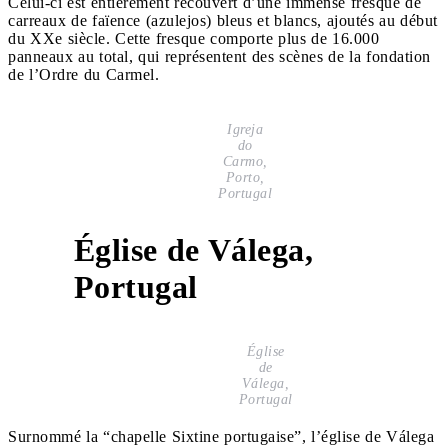
Celui-ci est entièrement recouvert d’une immense fresque de
carreaux de faïence (azulejos) bleus et blancs, ajoutés au début
du XXe siècle. Cette fresque comporte plus de 16.000
panneaux au total, qui représentent des scènes de la fondation
de l’Ordre du Carmel.
Igreja
do
Carmo,
Porto,
Portugal
Église de Válega,
4
Portugal
Église
de
Válega,
Portugal
Surnommé la “chapelle Sixtine portugaise”, l’église de Válega