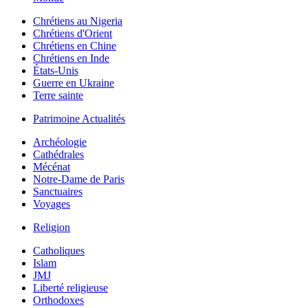
Chrétiens au Nigeria
Chrétiens d'Orient
Chrétiens en Chine
Chrétiens en Inde
États-Unis
Guerre en Ukraine
Terre sainte
Patrimoine Actualités
Archéologie
Cathédrales
Mécénat
Notre-Dame de Paris
Sanctuaires
Voyages
Religion
Catholiques
Islam
JMJ
Liberté religieuse
Orthodoxes