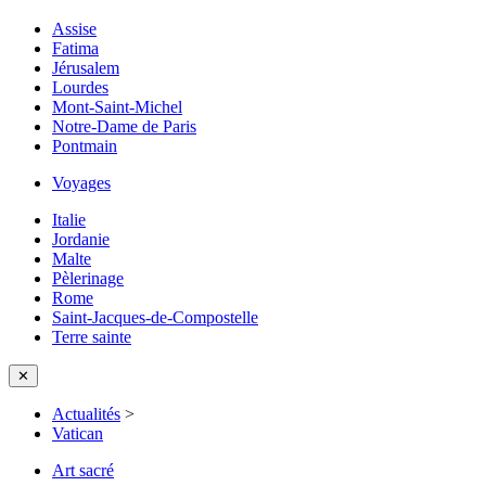
Assise
Fatima
Jérusalem
Lourdes
Mont-Saint-Michel
Notre-Dame de Paris
Pontmain
Voyages
Italie
Jordanie
Malte
Pèlerinage
Rome
Saint-Jacques-de-Compostelle
Terre sainte
✕
Actualités
>
Vatican
Art sacré