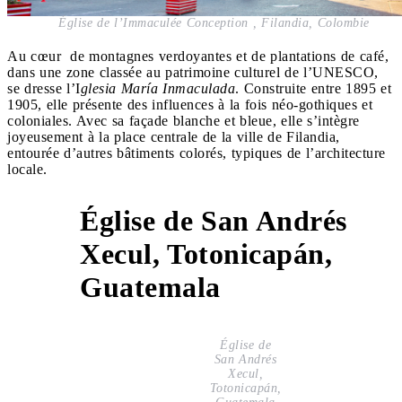
Église de l’Immaculée Conception , Filandia, Colombie
Au cœur de montagnes verdoyantes et de plantations de café,
dans une zone classée au patrimoine culturel de l’UNESCO,
se dresse l’I
glesia María Inmaculada
. Construite entre 1895 et
1905, elle présente des influences à la fois néo-gothiques et
coloniales. Avec sa façade blanche et bleue, elle s’intègre
joyeusement à la place centrale de la ville de Filandia,
entourée d’autres bâtiments colorés, typiques de l’architecture
locale.
Église de San Andrés
Xecul, Totonicapán,
10
Guatemala
Église de
San Andrés
Xecul,
Totonicapán,