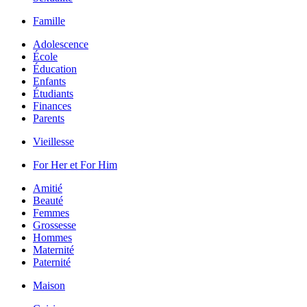
Famille
Adolescence
École
Éducation
Enfants
Étudiants
Finances
Parents
Vieillesse
For Her et For Him
Amitié
Beauté
Femmes
Grossesse
Hommes
Maternité
Paternité
Maison