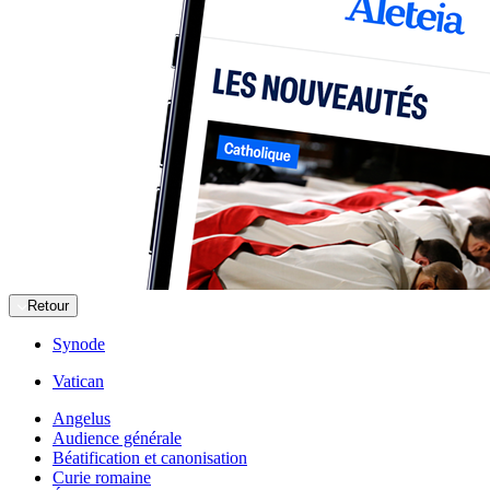
Retour
Synode
Vatican
Angelus
Audience générale
Béatification et canonisation
Curie romaine