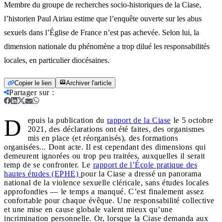
Membre du groupe de recherches socio-historiques de la Ciase,
l’historien Paul Airiau estime que l’enquête ouverte sur les abus
sexuels dans l’Église de France n’est pas achevée. Selon lui, la
dimension nationale du phénomène a trop dilué les responsabilités
locales, en particulier diocésaines.
Copier le lien
Archiver l'article
Partager sur
:
D
epuis la publication du
rapport de la Ciase
le 5 octobre
2021, des déclarations ont été faites, des organismes
mis en place (et réorganisés), des formations
organisées... Dont acte. Il est cependant des dimensions qui
demeurent ignorées ou trop peu traitées, auxquelles il serait
temp de se confronter. Le
rapport de l’École pratique des
hautes études (EPHE)
pour la Ciase a dressé un panorama
national de la violence sexuelle cléricale, sans études locales
approfondies — le temps a manqué. C’est finalement assez
confortable pour chaque évêque. Une responsabilité collective
et une mise en cause globale valent mieux qu’une
incrimination personnelle. Or, lorsque la Ciase demanda aux