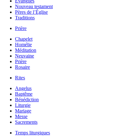
Évangiles
Nouveau testament
Pères de l’Église
Traditions
Prière
Chapelet
Homélie
Méditation
Neuvaine
Prière
Rosaire
Rites
Angelus
Baptême
Bénédiction
Liturgie
Mariage
Messe
Sacrements
Temps liturgiques