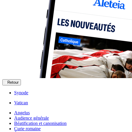
Retour
Synode
Vatican
Angelus
Audience générale
Béatification et canonisation
Curie romaine