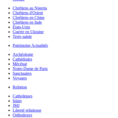
Chrétiens au Nigeria
Chrétiens d'Orient
Chrétiens en Chine
Chrétiens en Inde
États-Unis
Guerre en Ukraine
Terre sainte
Patrimoine Actualités
Archéologie
Cathédrales
Mécénat
Notre-Dame de Paris
Sanctuaires
Voyages
Religion
Catholiques
Islam
JMJ
Liberté religieuse
Orthodoxes