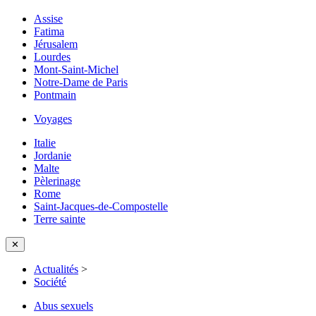
Assise
Fatima
Jérusalem
Lourdes
Mont-Saint-Michel
Notre-Dame de Paris
Pontmain
Voyages
Italie
Jordanie
Malte
Pèlerinage
Rome
Saint-Jacques-de-Compostelle
Terre sainte
✕
Actualités
>
Société
Abus sexuels