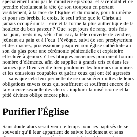
spécialement unis par le ministère épiscopal et sacerdotal et de
prendre résolument la tête de son troupeau en portant
visiblement, à la face de l’Église et du monde, pour lui-même
et pour ses brebis, la croix, le seul trône que le Christ ait
jamais occupé sur la Terre et la forme la plus authentique de la
houlette du bon pasteur ? Que, sept jours de rang, trois fois
par jour, pieds nus, vêtu d’un sac, la tête couverte de cendres,
jeûnant au pain et à l’eau, l’évêque, suivi de son presbyterium
et des diacres, processionne jusqu’en son église cathédrale au
son du glas pour une cérémonie pénitentielle et expiatoire
effectuée à genoux ? Les liturgies anciennes pourraient fournir
nombre d’éléments, afin de supplier à grands cris et dans les
larmes que Dieu veuille bien pardonner les horreurs commises
et les omissions coupables et guérir ceux qui ont été agressés
— sans que cela leur permette de se considérer quittes de leurs
obligations envers ceux qui souffrirent et souffrent encore de
la violence sexuelle des clercs : implorer la miséricorde et la
pitié divines oblige encore plus.
Purifier l’Église
Sans doute alors serait venu le temps pour les baptisés de se
souvenir qu’il leur appartient de suivre lucidement et sans