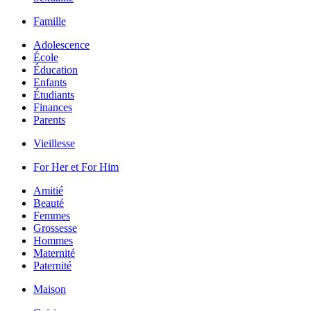
Famille
Adolescence
École
Éducation
Enfants
Étudiants
Finances
Parents
Vieillesse
For Her et For Him
Amitié
Beauté
Femmes
Grossesse
Hommes
Maternité
Paternité
Maison