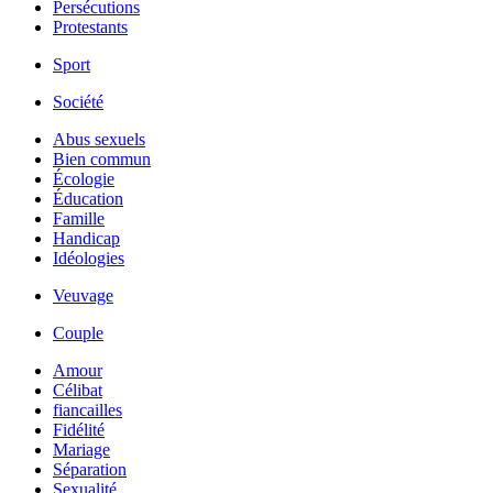
Persécutions
Protestants
Sport
Société
Abus sexuels
Bien commun
Écologie
Éducation
Famille
Handicap
Idéologies
Veuvage
Couple
Amour
Célibat
fiancailles
Fidélité
Mariage
Séparation
Sexualité