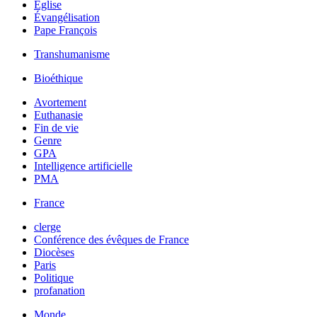
Église
Évangélisation
Pape François
Transhumanisme
Bioéthique
Avortement
Euthanasie
Fin de vie
Genre
GPA
Intelligence artificielle
PMA
France
clerge
Conférence des évêques de France
Diocèses
Paris
Politique
profanation
Monde