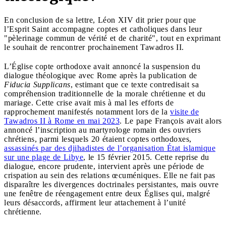
En conclusion de sa lettre, Léon XIV dit prier pour que
l’Esprit Saint accompagne coptes et catholiques dans leur
"pèlerinage commun de vérité et de charité", tout en exprimant
le souhait de rencontrer prochainement Tawadros II.
L’Église copte orthodoxe avait annoncé la suspension du
dialogue théologique avec Rome après la publication de
Fiducia Supplicans
, estimant que ce texte contredisait sa
compréhension traditionnelle de la morale chrétienne et du
mariage. Cette crise avait mis à mal les efforts de
rapprochement manifestés notamment lors de la
visite de
Tawadros II à Rome en mai 2023
. Le pape François avait alors
annoncé l’inscription au martyrologe romain des ouvriers
chrétiens, parmi lesquels 20 étaient coptes orthodoxes,
assassinés par des djihadistes de l’organisation État islamique
sur une plage de Libye
, le 15 février 2015. Cette reprise du
dialogue, encore prudente, intervient après une période de
crispation au sein des relations œcuméniques. Elle ne fait pas
disparaître les divergences doctrinales persistantes, mais ouvre
une fenêtre de réengagement entre deux Églises qui, malgré
leurs désaccords, affirment leur attachement à l’unité
chrétienne.