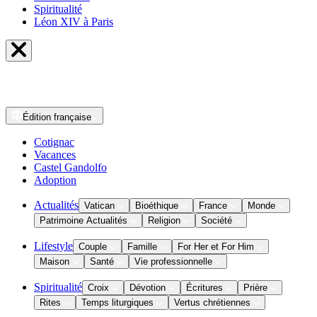
Spiritualité
Léon XIV à Paris
Édition
française
Cotignac
Vacances
Castel Gandolfo
Adoption
Actualités
Vatican
Bioéthique
France
Monde
Patrimoine Actualités
Religion
Société
Lifestyle
Couple
Famille
For Her et For Him
Maison
Santé
Vie professionnelle
Spiritualité
Croix
Dévotion
Écritures
Prière
Rites
Temps liturgiques
Vertus chrétiennes