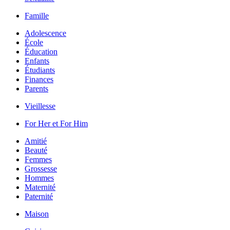
Famille
Adolescence
École
Éducation
Enfants
Étudiants
Finances
Parents
Vieillesse
For Her et For Him
Amitié
Beauté
Femmes
Grossesse
Hommes
Maternité
Paternité
Maison