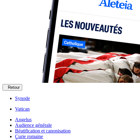
Retour
Synode
Vatican
Angelus
Audience générale
Béatification et canonisation
Curie romaine