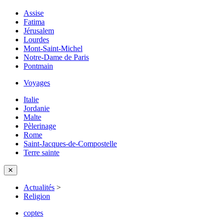
Assise
Fatima
Jérusalem
Lourdes
Mont-Saint-Michel
Notre-Dame de Paris
Pontmain
Voyages
Italie
Jordanie
Malte
Pèlerinage
Rome
Saint-Jacques-de-Compostelle
Terre sainte
✕
Actualités
>
Religion
coptes