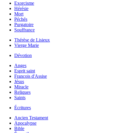
Exorcisme
Hérésie
Mort
Péchés
Purgatoire
Souffrance
Thérèse de Lisieux
Vierge Marie
Dévotion
Anges
Esprit saint
François d'Assise
Jésus
Miracle
Reliques
Saints
Écritures
Ancien Testament
Apocalypse
Bible