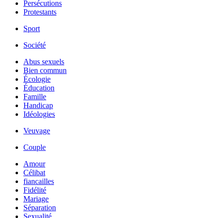
Persécutions
Protestants
Sport
Société
Abus sexuels
Bien commun
Écologie
Éducation
Famille
Handicap
Idéologies
Veuvage
Couple
Amour
Célibat
fiancailles
Fidélité
Mariage
Séparation
Sexualité