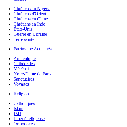
Chrétiens au Nigeria
Chrétiens d'Orient
Chrétiens en Chine
Chrétiens en Inde
États-Unis
Guerre en Ukraine
Terre sainte
Patrimoine Actualités
Archéologie
Cathédrales
Mécénat
Notre-Dame de Paris
Sanctuaires
Voyages
Religion
Catholiques
Islam
JMJ
Liberté religieuse
Orthodoxes