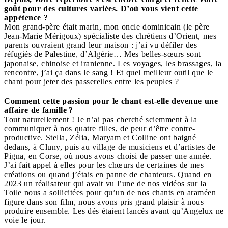
goût pour des cultures variées. D’où vous vient cette
appétence ?
Mon grand-père était marin, mon oncle dominicain (le père
Jean-Marie Mérigoux) spécialiste des chrétiens d’Orient, mes
parents ouvraient grand leur maison : j’ai vu défiler des
réfugiés de Palestine, d’Algérie… Mes belles-sœurs sont
japonaise, chinoise et iranienne. Les voyages, les brassages, la
rencontre, j’ai ça dans le sang ! Et quel meilleur outil que le
chant pour jeter des passerelles entre les peuples ?
Comment cette passion pour le chant est-elle devenue une
affaire de famille ?
Tout naturellement ! Je n’ai pas cherché sciemment à la
communiquer à nos quatre filles, de peur d’être contre-
productive. Stella, Zélia, Maryam et Colline ont baigné
dedans, à Cluny, puis au village de musiciens et d’artistes de
Pigna, en Corse, où nous avons choisi de passer une année.
J’ai fait appel à elles pour les chœurs de certaines de mes
créations ou quand j’étais en panne de chanteurs. Quand en
2023 un réalisateur qui avait vu l’une de nos vidéos sur la
Toile nous a sollicitées pour qu’un de nos chants en araméen
figure dans son film, nous avons pris grand plaisir à nous
produire ensemble. Les dés étaient lancés avant qu’Angelux ne
voie le jour.