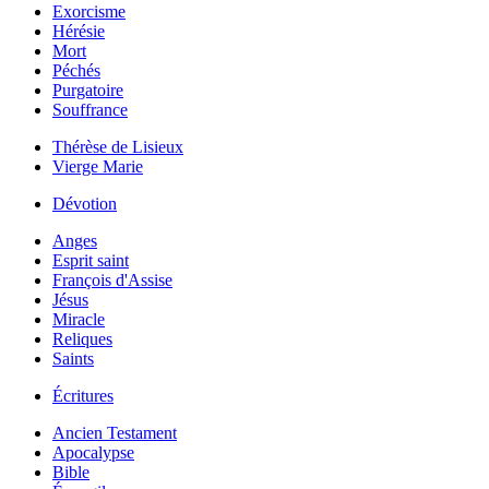
Exorcisme
Hérésie
Mort
Péchés
Purgatoire
Souffrance
Thérèse de Lisieux
Vierge Marie
Dévotion
Anges
Esprit saint
François d'Assise
Jésus
Miracle
Reliques
Saints
Écritures
Ancien Testament
Apocalypse
Bible