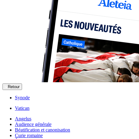
Retour
Synode
Vatican
Angelus
Audience générale
Béatification et canonisation
Curie romaine