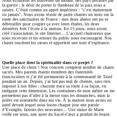
Nous écoutions les nouvelles du monde, des pays dévastés par
la guerre : le désir de porter le flambeau de la paix nous a
saisies. C’était comme un appel impérieux : "c’est maintenant
ou jamais". Nous avons résolu de partir chanter un mois sur la
route des sanctuaires de France : mes deux aînées ont pu se
débrouiller pour coupler ça avec leurs études, les deux
dernières font l’école à la maison. En 15 jours, nous avons
créé l’association, le site Internet… L’accueil chaleureux que
nous recevons et les retours du public nous encouragent. Nos
chants touchent les cœurs et apportent une note d’espérance.
Quelle place tient la spiritualité dans ce projet ?
Une place de choix ! Nos concerts comptent nombre de chants
sacrés. Mes parents étaient membres des fraternités
franciscaines et
j’ai été permanente à la communauté de Taizé
pendant un an. Depuis, j’ai fait pas mal de chemin, sans rien
imposer à nos filles : chacune trace sa route à sa façon, en
intégrant cette dimension. Les contraintes de mon métier ne me
permettent pas d’aller à la messe tous les dimanches, mais la
prière est essentielle dans ma vie. À la maison nous avons un
autel devant lequel nous lisons chaque jour une parole
d’Evangile, faisons des neuvaines… Une statue de Marie
veille sur nous, une autre du Sacré-Cœur a produit de beaux