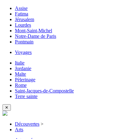
Assise
Fatima
Jérusalem
Lourdes
Mont-Saint-Michel
Notre-Dame de Paris
Pontmain
Voyages
Italie
Jordanie
Malte
Pèlerinage
Rome
Saint-Jacques-de-Compostelle
Terre sainte
✕
Découvertes
>
Arts