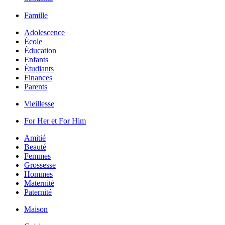
Famille
Adolescence
École
Éducation
Enfants
Étudiants
Finances
Parents
Vieillesse
For Her et For Him
Amitié
Beauté
Femmes
Grossesse
Hommes
Maternité
Paternité
Maison