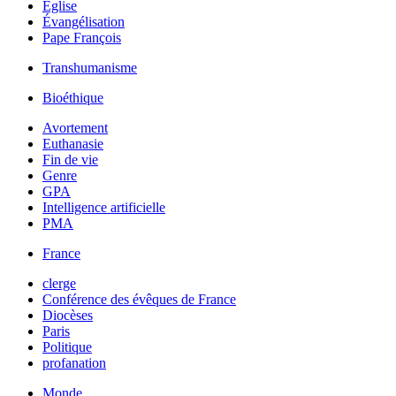
Église
Évangélisation
Pape François
Transhumanisme
Bioéthique
Avortement
Euthanasie
Fin de vie
Genre
GPA
Intelligence artificielle
PMA
France
clerge
Conférence des évêques de France
Diocèses
Paris
Politique
profanation
Monde