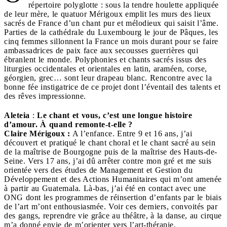
répertoire polyglotte : sous la tendre houlette appliquée
de leur mère, le quatuor Mérigoux emplit les murs des lieux
sacrés de France d’un chant pur et mélodieux qui saisit l’âme.
Parties de la cathédrale du Luxembourg le jour de Pâques, les
cinq femmes sillonnent la France un mois durant pour se faire
ambassadrices de paix face aux secousses guerrières qui
ébranlent le monde. Polyphonies et chants sacrés issus des
liturgies occidentales et orientales en latin, araméen, corse,
géorgien, grec… sont leur drapeau blanc. Rencontre avec la
bonne fée instigatrice de ce projet dont l’éventail des talents et
des rêves impressionne.
Aleteia
:
Le chant et vous, c’est une longue histoire
d’amour. À quand remonte-t-elle ?
Claire Mérigoux :
A l’enfance. Entre 9 et 16 ans, j’ai
découvert et pratiqué le chant choral et le chant sacré au sein
de la maîtrise de Bourgogne puis de la maîtrise des Hauts-de-
Seine. Vers 17 ans, j’ai dû arrêter contre mon gré et me suis
orientée vers des études de Management et Gestion du
Développement et des Actions Humanitaires qui m’ont amenée
à partir au Guatemala. Là-bas, j’ai été en contact avec une
ONG dont les programmes de réinsertion d’enfants par le biais
de l’art m’ont enthousiasmée. Voir ces derniers, convoités par
des gangs, reprendre vie grâce au théâtre, à la danse, au cirque
m’a donné envie de m’orienter vers l’art-thérapie.