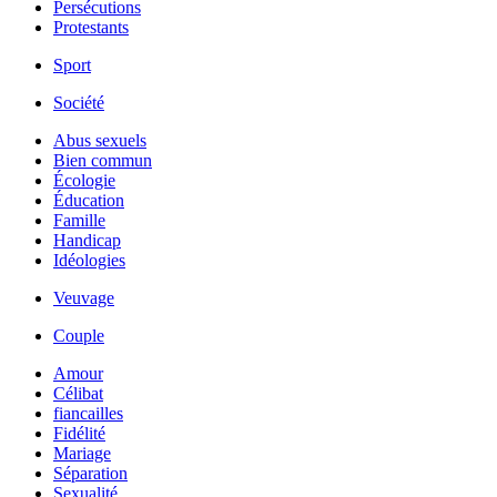
Persécutions
Protestants
Sport
Société
Abus sexuels
Bien commun
Écologie
Éducation
Famille
Handicap
Idéologies
Veuvage
Couple
Amour
Célibat
fiancailles
Fidélité
Mariage
Séparation
Sexualité