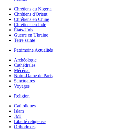
Chrétiens au Nigeria
Chrétiens d'Orient
Chrétiens en Chine
Chrétiens en Inde
États-Unis
Guerre en Ukraine
Terre sainte
Patrimoine Actualités
Archéologie
Cathédrales
Mécénat
Notre-Dame de Paris
Sanctuaires
Voyages
Religion
Catholiques
Islam
JMJ
Liberté religieuse
Orthodoxes