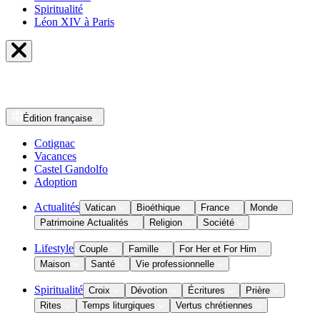
Spiritualité
Léon XIV à Paris
Édition
française
Cotignac
Vacances
Castel Gandolfo
Adoption
Actualités
Vatican
Bioéthique
France
Monde
Patrimoine Actualités
Religion
Société
Lifestyle
Couple
Famille
For Her et For Him
Maison
Santé
Vie professionnelle
Spiritualité
Croix
Dévotion
Écritures
Prière
Rites
Temps liturgiques
Vertus chrétiennes