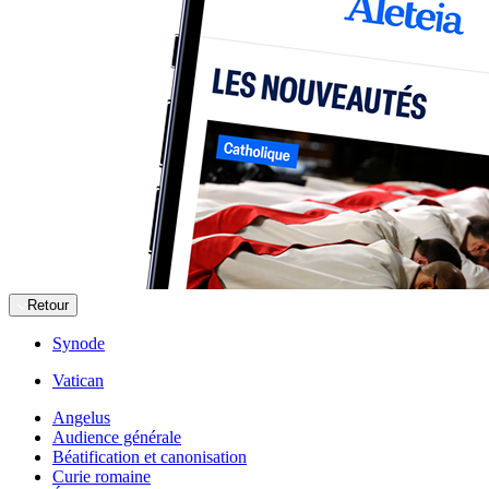
Retour
Synode
Vatican
Angelus
Audience générale
Béatification et canonisation
Curie romaine