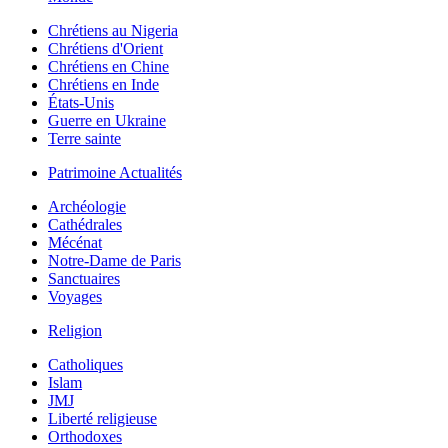
Chrétiens au Nigeria
Chrétiens d'Orient
Chrétiens en Chine
Chrétiens en Inde
États-Unis
Guerre en Ukraine
Terre sainte
Patrimoine Actualités
Archéologie
Cathédrales
Mécénat
Notre-Dame de Paris
Sanctuaires
Voyages
Religion
Catholiques
Islam
JMJ
Liberté religieuse
Orthodoxes