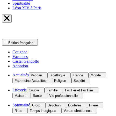
Spiritualité
Léon XIV à Paris
Édition
française
Cotignac
Vacances
Castel Gandolfo
Adoption
Actualités
Vatican
Bioéthique
France
Monde
Patrimoine Actualités
Religion
Société
Lifestyle
Couple
Famille
For Her et For Him
Maison
Santé
Vie professionnelle
Spiritualité
Croix
Dévotion
Écritures
Prière
Rites
Temps liturgiques
Vertus chrétiennes