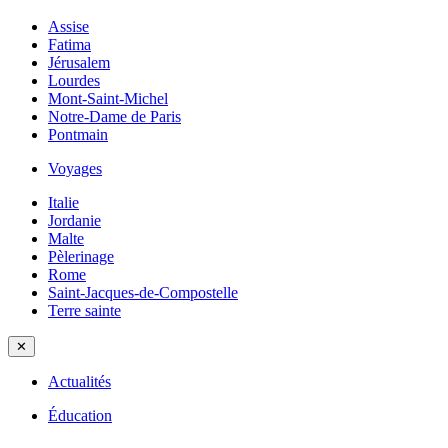
Assise
Fatima
Jérusalem
Lourdes
Mont-Saint-Michel
Notre-Dame de Paris
Pontmain
Voyages
Italie
Jordanie
Malte
Pèlerinage
Rome
Saint-Jacques-de-Compostelle
Terre sainte
✕
Actualités
Éducation