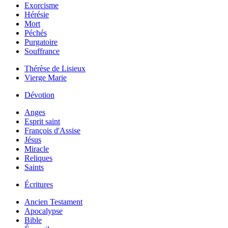
Exorcisme
Hérésie
Mort
Péchés
Purgatoire
Souffrance
Thérèse de Lisieux
Vierge Marie
Dévotion
Anges
Esprit saint
François d'Assise
Jésus
Miracle
Reliques
Saints
Écritures
Ancien Testament
Apocalypse
Bible