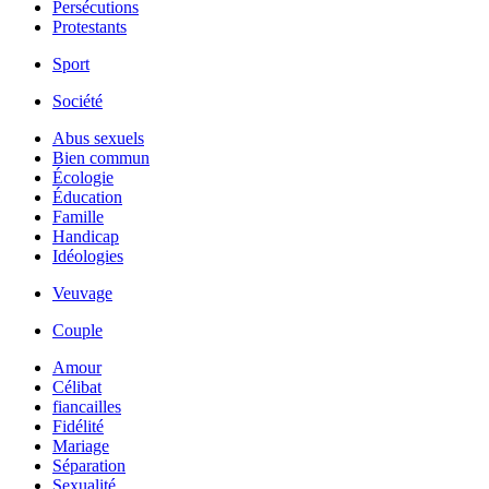
Persécutions
Protestants
Sport
Société
Abus sexuels
Bien commun
Écologie
Éducation
Famille
Handicap
Idéologies
Veuvage
Couple
Amour
Célibat
fiancailles
Fidélité
Mariage
Séparation
Sexualité