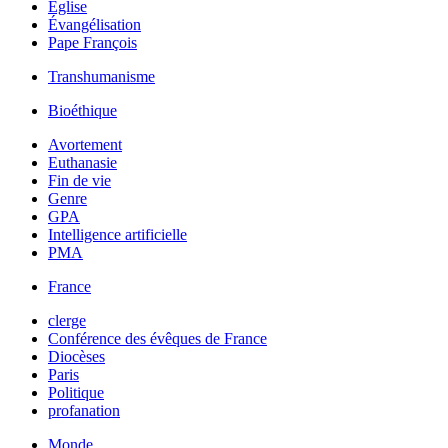
Église
Évangélisation
Pape François
Transhumanisme
Bioéthique
Avortement
Euthanasie
Fin de vie
Genre
GPA
Intelligence artificielle
PMA
France
clerge
Conférence des évêques de France
Diocèses
Paris
Politique
profanation
Monde