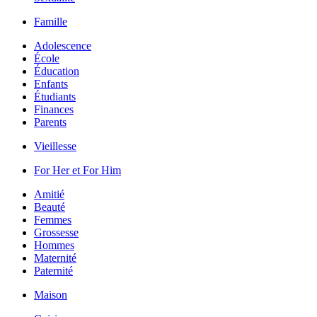
Famille
Adolescence
École
Éducation
Enfants
Étudiants
Finances
Parents
Vieillesse
For Her et For Him
Amitié
Beauté
Femmes
Grossesse
Hommes
Maternité
Paternité
Maison