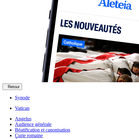
Retour
Synode
Vatican
Angelus
Audience générale
Béatification et canonisation
Curie romaine