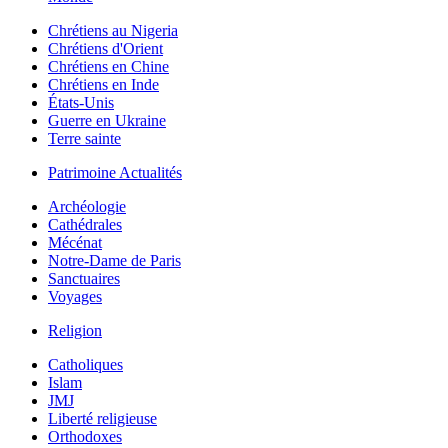
Chrétiens au Nigeria
Chrétiens d'Orient
Chrétiens en Chine
Chrétiens en Inde
États-Unis
Guerre en Ukraine
Terre sainte
Patrimoine Actualités
Archéologie
Cathédrales
Mécénat
Notre-Dame de Paris
Sanctuaires
Voyages
Religion
Catholiques
Islam
JMJ
Liberté religieuse
Orthodoxes