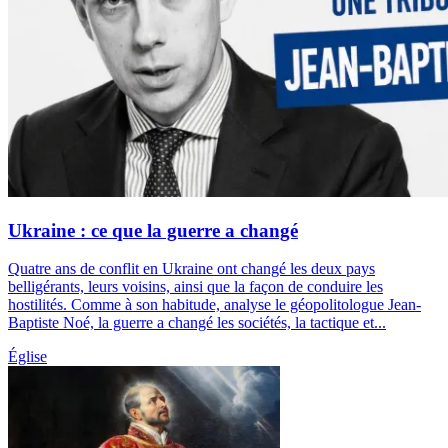
Ukraine : ce que la guerre a changé
Quatre ans de conflit en Ukraine ont changé les deux pays
belligérants, leurs voisins, ainsi que la façon de conduire les
hostilités. Comme à son habitude, analyse le géopolitologue Jean-
Baptiste Noé, la guerre a changé les sociétés, la tactique et...
Église