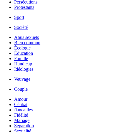
Persécutions
Protestants
Sport
Société
Abus sexuels
Bien commun
Écologie
Éducation
Famille
Handicap
Idéologies
Veuvage
Couple
Amour
Célibat
fiancailles
Fidélité
Mariage
Séparation
Sexualité