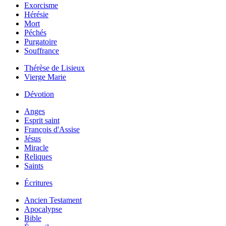
Exorcisme
Hérésie
Mort
Péchés
Purgatoire
Souffrance
Thérèse de Lisieux
Vierge Marie
Dévotion
Anges
Esprit saint
François d'Assise
Jésus
Miracle
Reliques
Saints
Écritures
Ancien Testament
Apocalypse
Bible