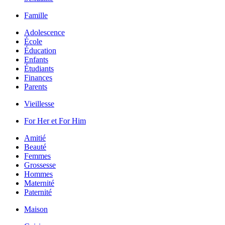
Famille
Adolescence
École
Éducation
Enfants
Étudiants
Finances
Parents
Vieillesse
For Her et For Him
Amitié
Beauté
Femmes
Grossesse
Hommes
Maternité
Paternité
Maison