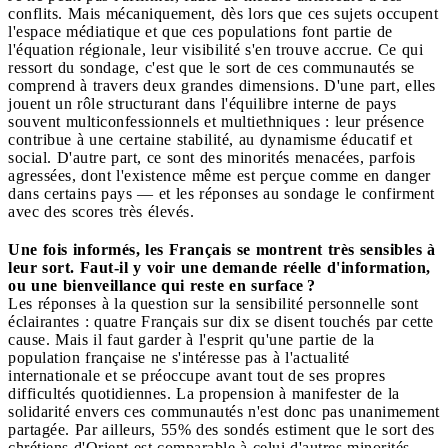
conflits. Mais mécaniquement, dès lors que ces sujets occupent
l'espace médiatique et que ces populations font partie de
l'équation régionale, leur visibilité s'en trouve accrue. Ce qui
ressort du sondage, c'est que le sort de ces communautés se
comprend à travers deux grandes dimensions. D'une part, elles
jouent un rôle structurant dans l'équilibre interne de pays
souvent multiconfessionnels et multiethniques : leur présence
contribue à une certaine stabilité, au dynamisme éducatif et
social. D'autre part, ce sont des minorités menacées, parfois
agressées, dont l'existence même est perçue comme en danger
dans certains pays — et les réponses au sondage le confirment
avec des scores très élevés.
Une fois informés, les Français se montrent très sensibles à
leur sort. Faut-il y voir une demande réelle d'information,
ou une bienveillance qui reste en surface ?
Les réponses à la question sur la sensibilité personnelle sont
éclairantes : quatre Français sur dix se disent touchés par cette
cause. Mais il faut garder à l'esprit qu'une partie de la
population française ne s'intéresse pas à l'actualité
internationale et se préoccupe avant tout de ses propres
difficultés quotidiennes. La propension à manifester de la
solidarité envers ces communautés n'est donc pas unanimement
partagée. Par ailleurs, 55% des sondés estiment que le sort des
chrétiens d'Orient est comparable à celui d'autres minorités