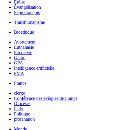
Église
Évangélisation
Pape François
Transhumanisme
Bioéthique
Avortement
Euthanasie
Fin de vie
Genre
GPA
Intelligence artificielle
PMA
France
clerge
Conférence des évêques de France
Diocèses
Paris
Politique
profanation
Monde