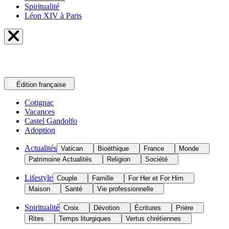
Spiritualité
Léon XIV à Paris
Édition
française
Cotignac
Vacances
Castel Gandolfo
Adoption
Actualités
Vatican
Bioéthique
France
Monde
Patrimoine Actualités
Religion
Société
Lifestyle
Couple
Famille
For Her et For Him
Maison
Santé
Vie professionnelle
Spiritualité
Croix
Dévotion
Écritures
Prière
Rites
Temps liturgiques
Vertus chrétiennes