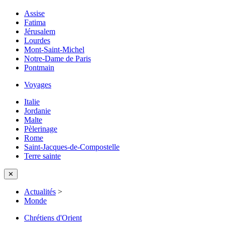
Assise
Fatima
Jérusalem
Lourdes
Mont-Saint-Michel
Notre-Dame de Paris
Pontmain
Voyages
Italie
Jordanie
Malte
Pèlerinage
Rome
Saint-Jacques-de-Compostelle
Terre sainte
✕
Actualités
>
Monde
Chrétiens d'Orient