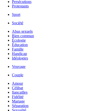
Persécutions
Protestants
Sport
Société
Abus sexuels
Bien commun
Écologie
Éducation
Famille
Handicap
Idéologies
Veuvage
Couple
Amour
Célibat
fiancailles
Fidélité
Mariage
Séparation
Sexualité