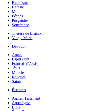
Exorcisme
Hérésie
Mort
Péchés
Purgatoire
Souffrance
Thérèse de Lisieux
Vierge Marie
Dévotion
Anges
Esprit saint
François d'Assise
Jésus
Miracle
Reliques
Saints
Écritures
Ancien Testament
Apocalypse
Bible