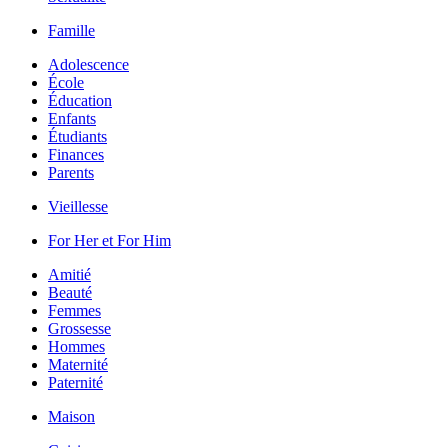
Famille
Adolescence
École
Éducation
Enfants
Étudiants
Finances
Parents
Vieillesse
For Her et For Him
Amitié
Beauté
Femmes
Grossesse
Hommes
Maternité
Paternité
Maison