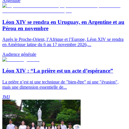
Argentine
Léon XIV se rendra en Uruguay, en Argentine et au
Pérou en novembre
Après le Proche-Orient, l’Afrique et l’Europe, Léon XIV se rendra
en Amérique latine du 6 au 17 novembre 2026,...
Audience générale
Léon XIV : “La prière est un acte d’espérance”
La prière n’est ni une technique de "bien-être" ni une "évasion",
mais une dimension essentielle de...
JMJ