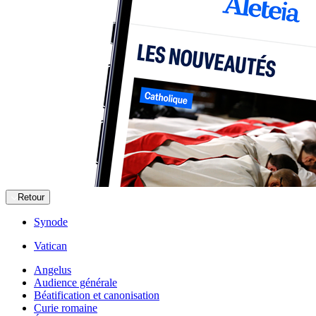
Retour
Synode
Vatican
Angelus
Audience générale
Béatification et canonisation
Curie romaine