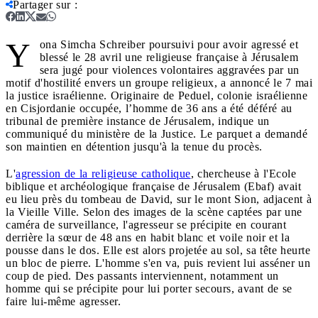
Partager sur
:
Y
ona Simcha Schreiber poursuivi pour avoir agressé et
blessé le 28 avril une religieuse française à Jérusalem
sera jugé pour violences volontaires aggravées par un
motif d'hostilité envers un groupe religieux, a annoncé le 7 mai
la justice israélienne. Originaire de Peduel, colonie israélienne
en Cisjordanie occupée, l’homme de 36 ans a été déféré au
tribunal de première instance de Jérusalem, indique un
communiqué du ministère de la Justice. Le parquet a demandé
son maintien en détention jusqu'à la tenue du procès.
L'
agression de la religieuse catholique
, chercheuse à l'Ecole
biblique et archéologique française de Jérusalem (Ebaf) avait
eu lieu près du tombeau de David, sur le mont Sion, adjacent à
la Vieille Ville. Selon des images de la scène captées par une
caméra de surveillance, l'agresseur se précipite en courant
derrière la sœur de 48 ans en habit blanc et voile noir et la
pousse dans le dos. Elle est alors projetée au sol, sa tête heurte
un bloc de pierre. L'homme s'en va, puis revient lui asséner un
coup de pied. Des passants interviennent, notamment un
homme qui se précipite pour lui porter secours, avant de se
faire lui-même agresser.