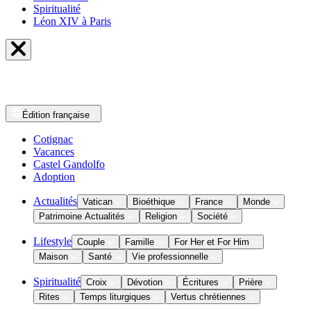
Spiritualité
Léon XIV à Paris
Édition
française
Cotignac
Vacances
Castel Gandolfo
Adoption
Actualités
Vatican
Bioéthique
France
Monde
Patrimoine Actualités
Religion
Société
Lifestyle
Couple
Famille
For Her et For Him
Maison
Santé
Vie professionnelle
Spiritualité
Croix
Dévotion
Écritures
Prière
Rites
Temps liturgiques
Vertus chrétiennes