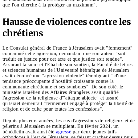
que l'on cherche à la protéger au maximum".
Hausse de violences contre les
chrétiens
Le Consulat général de France à Jérusalem avait "fermement"
condamné cette agression, demandant que son auteur "soit
traduit en justice pour cet acte et que justice soit rendue".
Assurant la sœur et l'Ebaf de son soutien, la Faculté de lettres
et sciences humaines de l'Université hébraïque de Jérusalem
avait dénoncé une "agression violente" témoignant " d'une
tendance préoccupante d'hostilité croissante contre la
communauté chrétienne et ses symboles". De son côté, le
ministère israélien des Affaires étrangères avait qualifié
l'agression de la religieuse d'"attaque abjecte" et assuré
qu'Israël demeurait "fermement engagé à protéger la liberté de
religion et de culte pour toutes les confessions".
Depuis plusieurs années, les cas d'agressions de religieux et de
pèlerins à Jérusalem se multiplient. En février 2024, un
bénédictin avait ainsi été
agressé
par deux jeunes juifs
orthodoxes à l’est de Jérusalem, se faisant cracher dessus puis