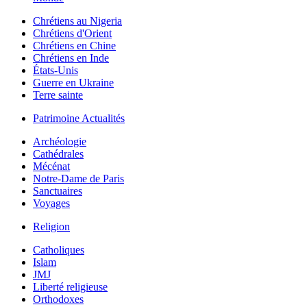
Chrétiens au Nigeria
Chrétiens d'Orient
Chrétiens en Chine
Chrétiens en Inde
États-Unis
Guerre en Ukraine
Terre sainte
Patrimoine Actualités
Archéologie
Cathédrales
Mécénat
Notre-Dame de Paris
Sanctuaires
Voyages
Religion
Catholiques
Islam
JMJ
Liberté religieuse
Orthodoxes