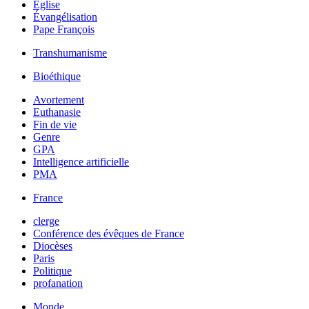
Église
Évangélisation
Pape François
Transhumanisme
Bioéthique
Avortement
Euthanasie
Fin de vie
Genre
GPA
Intelligence artificielle
PMA
France
clerge
Conférence des évêques de France
Diocèses
Paris
Politique
profanation
Monde