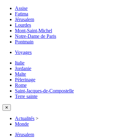
Assise
Fatima
Jérusalem
Lourdes
Mont-Saint-Michel
Notre-Dame de Paris
Pontmain
Voyages
Italie
Jordanie
Malte
Pèlerinage
Rome
Saint-Jacques-de-Compostelle
Terre sainte
✕
Actualités
>
Monde
Jérusalem