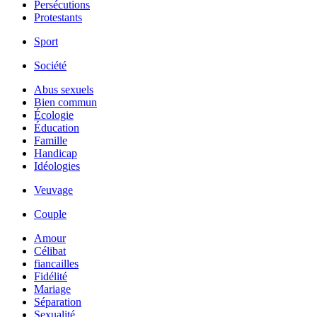
Persécutions
Protestants
Sport
Société
Abus sexuels
Bien commun
Écologie
Éducation
Famille
Handicap
Idéologies
Veuvage
Couple
Amour
Célibat
fiancailles
Fidélité
Mariage
Séparation
Sexualité