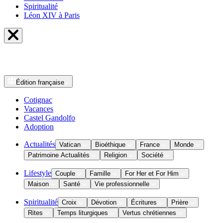
Spiritualité
Léon XIV à Paris
Édition
française
Cotignac
Vacances
Castel Gandolfo
Adoption
Actualités
Vatican
Bioéthique
France
Monde
Patrimoine Actualités
Religion
Société
Lifestyle
Couple
Famille
For Her et For Him
Maison
Santé
Vie professionnelle
Spiritualité
Croix
Dévotion
Écritures
Prière
Rites
Temps liturgiques
Vertus chrétiennes