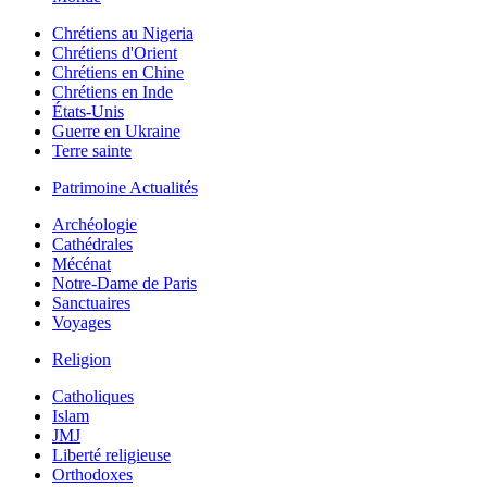
Chrétiens au Nigeria
Chrétiens d'Orient
Chrétiens en Chine
Chrétiens en Inde
États-Unis
Guerre en Ukraine
Terre sainte
Patrimoine Actualités
Archéologie
Cathédrales
Mécénat
Notre-Dame de Paris
Sanctuaires
Voyages
Religion
Catholiques
Islam
JMJ
Liberté religieuse
Orthodoxes