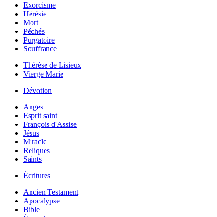
Exorcisme
Hérésie
Mort
Péchés
Purgatoire
Souffrance
Thérèse de Lisieux
Vierge Marie
Dévotion
Anges
Esprit saint
François d'Assise
Jésus
Miracle
Reliques
Saints
Écritures
Ancien Testament
Apocalypse
Bible