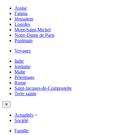
Assise
Fatima
Jérusalem
Lourdes
Mont-Saint-Michel
Notre-Dame de Paris
Pontmain
Voyages
Italie
Jordanie
Malte
Pèlerinage
Rome
Saint-Jacques-de-Compostelle
Terre sainte
✕
Actualités
>
Société
Famille