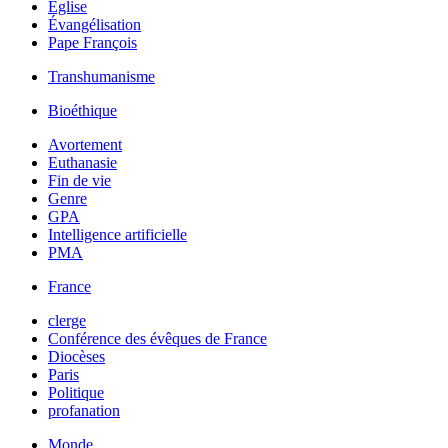
Église
Évangélisation
Pape François
Transhumanisme
Bioéthique
Avortement
Euthanasie
Fin de vie
Genre
GPA
Intelligence artificielle
PMA
France
clerge
Conférence des évêques de France
Diocèses
Paris
Politique
profanation
Monde