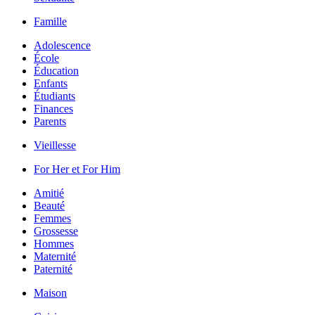
Famille
Adolescence
École
Éducation
Enfants
Étudiants
Finances
Parents
Vieillesse
For Her et For Him
Amitié
Beauté
Femmes
Grossesse
Hommes
Maternité
Paternité
Maison