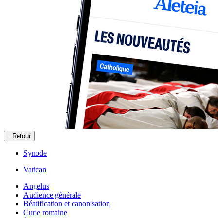
Retour
Synode
Vatican
Angelus
Audience générale
Béatification et canonisation
Curie romaine