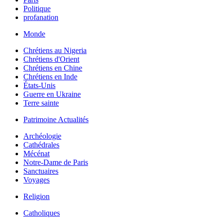
Politique
profanation
Monde
Chrétiens au Nigeria
Chrétiens d'Orient
Chrétiens en Chine
Chrétiens en Inde
États-Unis
Guerre en Ukraine
Terre sainte
Patrimoine Actualités
Archéologie
Cathédrales
Mécénat
Notre-Dame de Paris
Sanctuaires
Voyages
Religion
Catholiques