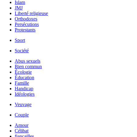
Islam
JMJ
Liberté religieuse
Orthodoxes
Persécutions
Protestants
Sport
Société
Abus sexuels
Bien commun
Écologie
Éducation
Famille
Handicap
Idéologies
Veuvage
Couple
Amour
Célibat
fiancailles