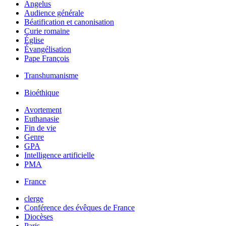
Angelus
Audience générale
Béatification et canonisation
Curie romaine
Église
Évangélisation
Pape François
Transhumanisme
Bioéthique
Avortement
Euthanasie
Fin de vie
Genre
GPA
Intelligence artificielle
PMA
France
clerge
Conférence des évêques de France
Diocèses
Paris