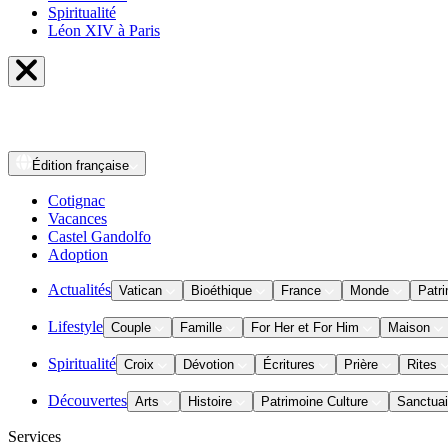
Spiritualité
Léon XIV à Paris
Édition
française
Cotignac
Vacances
Castel Gandolfo
Adoption
Actualités
Vatican
Bioéthique
France
Monde
Patri
Lifestyle
Couple
Famille
For Her et For Him
Maison
Spiritualité
Croix
Dévotion
Écritures
Prière
Rites
Découvertes
Arts
Histoire
Patrimoine Culture
Sanctuai
Services