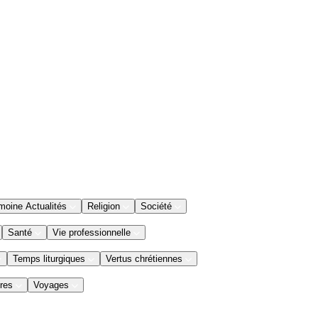
moine Actualités
Religion
Société
Santé
Vie professionnelle
Temps liturgiques
Vertus chrétiennes
res
Voyages