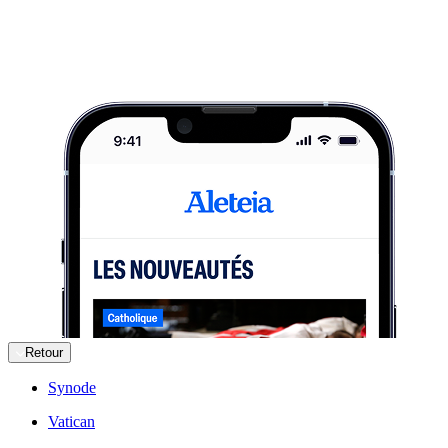
Retour
Synode
Vatican