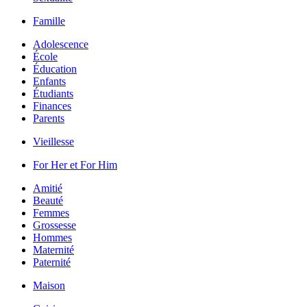
Famille
Adolescence
École
Éducation
Enfants
Étudiants
Finances
Parents
Vieillesse
For Her et For Him
Amitié
Beauté
Femmes
Grossesse
Hommes
Maternité
Paternité
Maison