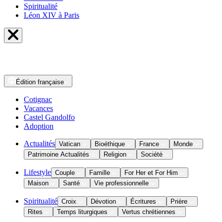
Spiritualité
Léon XIV à Paris
Édition
française
Cotignac
Vacances
Castel Gandolfo
Adoption
Actualités
Vatican
Bioéthique
France
Monde
Patrimoine Actualités
Religion
Société
Lifestyle
Couple
Famille
For Her et For Him
Maison
Santé
Vie professionnelle
Spiritualité
Croix
Dévotion
Écritures
Prière
Rites
Temps liturgiques
Vertus chrétiennes