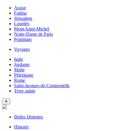
Assise
Fatima
Jérusalem
Lourdes
Mont-Saint-Michel
Notre-Dame de Paris
Pontmain
Voyages
Italie
Jordanie
Malte
Pèlerinage
Rome
Saint-Jacques-de-Compostelle
Terre sainte
✕
Belles Histoires
Histoire