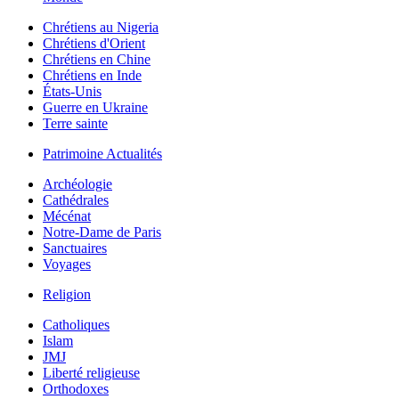
Chrétiens au Nigeria
Chrétiens d'Orient
Chrétiens en Chine
Chrétiens en Inde
États-Unis
Guerre en Ukraine
Terre sainte
Patrimoine Actualités
Archéologie
Cathédrales
Mécénat
Notre-Dame de Paris
Sanctuaires
Voyages
Religion
Catholiques
Islam
JMJ
Liberté religieuse
Orthodoxes