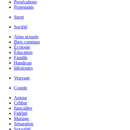
Persécutions
Protestants
Sport
Société
Abus sexuels
Bien commun
Écologie
Éducation
Famille
Handicap
Idéologies
Veuvage
Couple
Amour
Célibat
fiancailles
Fidélité
Mariage
Séparation
Sexualité