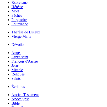
Exorcisme
Hérésie
Mort
Péchés
Purgatoire
Souffrance
Thérèse de Lisieux
Vierge Marie
Dévotion
Anges
Esprit saint
François d'Assise
Jésus
Miracle
Reliques
Saints
Écritures
Ancien Testament
Apocalypse
Bible