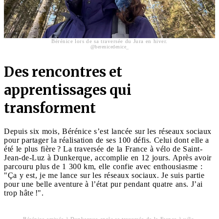
Bérénice lors de sa traversée du Jura en hiver.
@berenicedenice_
Des rencontres et
apprentissages qui
transforment
Depuis six mois, Bérénice s’est lancée sur les réseaux sociaux
pour partager la réalisation de ses 100 défis. Celui dont elle a
été le plus fière ? La traversée de la France à vélo de Saint-
Jean-de-Luz à Dunkerque, accomplie en 12 jours. Après avoir
parcouru plus de 1 300 km, elle confie avec enthousiasme :
"Ça y est, je me lance sur les réseaux sociaux. Je suis partie
pour une belle aventure à l’état pur pendant quatre ans. J’ai
trop hâte !".
Bérénice arrivée à Dunkerque après sa traversée de la France à vélo.