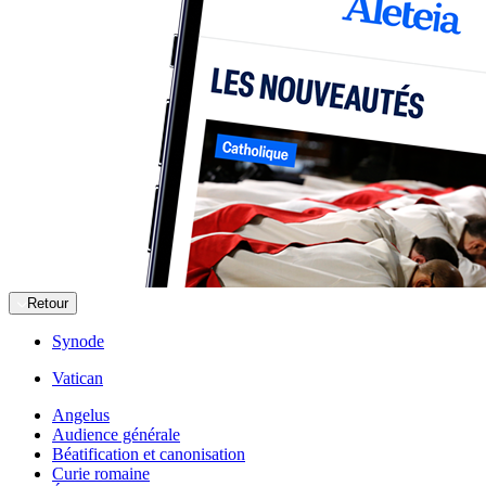
Retour
Synode
Vatican
Angelus
Audience générale
Béatification et canonisation
Curie romaine