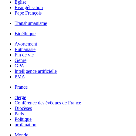
Église
Évangélisation
Pape François
Transhumanisme
Bioéthique
Avortement
Euthanasie
Fin de vie
Genre
GPA
Intelligence artificielle
PMA
France
clerge
Conférence des évêques de France
Diocèses
Paris
Politique
profanation
Monde