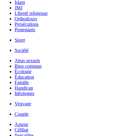
Islam
JMJ
Liberté religieuse
Orthodoxes
Persécutions
Protestants
Sport
Société
Abus sexuels
Bien commun
Écologie
Éducation
Famille
Handicap
Idéologies
Veuvage
Couple
Amour
Célibat
fiancailles