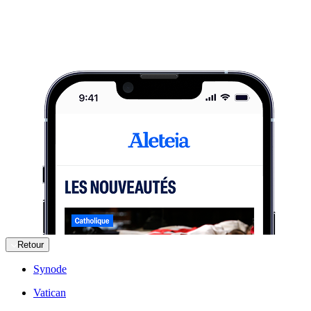
Retour
Synode
Vatican