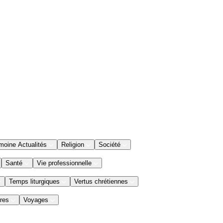
moine Actualités
Religion
Société
Santé
Vie professionnelle
Temps liturgiques
Vertus chrétiennes
res
Voyages