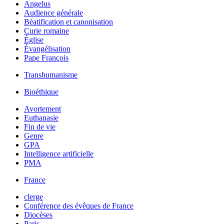
Angelus
Audience générale
Béatification et canonisation
Curie romaine
Église
Évangélisation
Pape François
Transhumanisme
Bioéthique
Avortement
Euthanasie
Fin de vie
Genre
GPA
Intelligence artificielle
PMA
France
clerge
Conférence des évêques de France
Diocèses
Paris