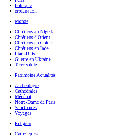
Politique
profanation
Monde
Chrétiens au Nigeria
Chrétiens d'Orient
Chrétiens en Chine
Chrétiens en Inde
États-Unis
Guerre en Ukraine
Terre sainte
Patrimoine Actualités
Archéologie
Cathédrales
Mécénat
Notre-Dame de Paris
Sanctuaires
Voyages
Religion
Catholiques