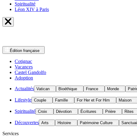
Spiritualité
Léon XIV à Paris
Édition
française
Cotignac
Vacances
Castel Gandolfo
Adoption
Actualités
Vatican
Bioéthique
France
Monde
Patri
Lifestyle
Couple
Famille
For Her et For Him
Maison
Spiritualité
Croix
Dévotion
Écritures
Prière
Rites
Découvertes
Arts
Histoire
Patrimoine Culture
Sanctuai
Services