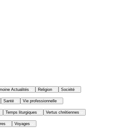
moine Actualités
Religion
Société
Santé
Vie professionnelle
Temps liturgiques
Vertus chrétiennes
res
Voyages