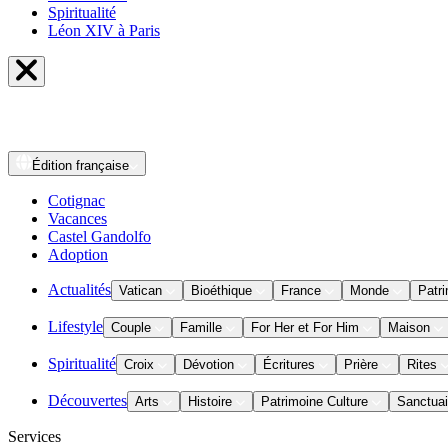
Spiritualité
Léon XIV à Paris
Édition
française
Cotignac
Vacances
Castel Gandolfo
Adoption
Actualités
Vatican
Bioéthique
France
Monde
Patri
Lifestyle
Couple
Famille
For Her et For Him
Maison
Spiritualité
Croix
Dévotion
Écritures
Prière
Rites
Découvertes
Arts
Histoire
Patrimoine Culture
Sanctuai
Services