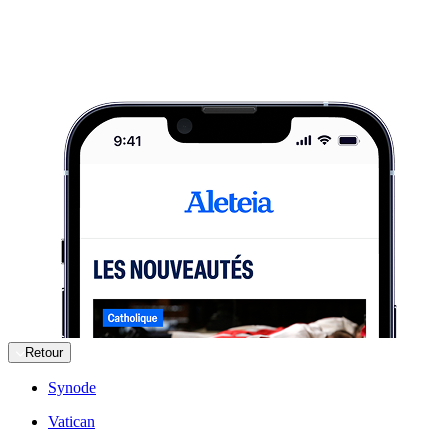
Retour
Synode
Vatican