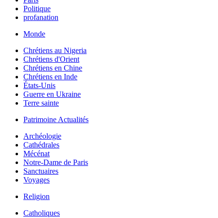
Politique
profanation
Monde
Chrétiens au Nigeria
Chrétiens d'Orient
Chrétiens en Chine
Chrétiens en Inde
États-Unis
Guerre en Ukraine
Terre sainte
Patrimoine Actualités
Archéologie
Cathédrales
Mécénat
Notre-Dame de Paris
Sanctuaires
Voyages
Religion
Catholiques