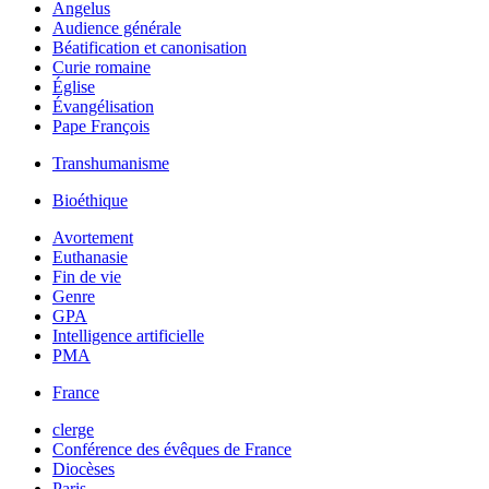
Angelus
Audience générale
Béatification et canonisation
Curie romaine
Église
Évangélisation
Pape François
Transhumanisme
Bioéthique
Avortement
Euthanasie
Fin de vie
Genre
GPA
Intelligence artificielle
PMA
France
clerge
Conférence des évêques de France
Diocèses
Paris