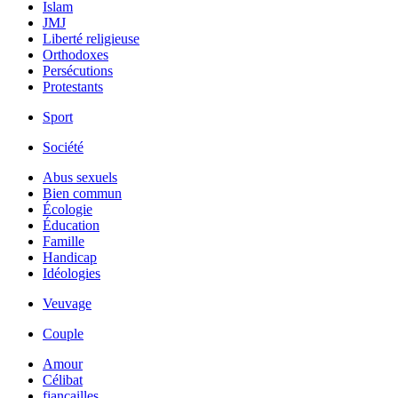
Islam
JMJ
Liberté religieuse
Orthodoxes
Persécutions
Protestants
Sport
Société
Abus sexuels
Bien commun
Écologie
Éducation
Famille
Handicap
Idéologies
Veuvage
Couple
Amour
Célibat
fiancailles