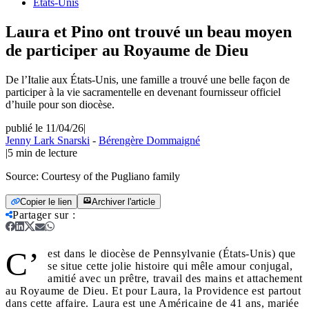
États-Unis
Laura et Pino ont trouvé un beau moyen
de participer au Royaume de Dieu
De l’Italie aux États-Unis, une famille a trouvé une belle façon de
participer à la vie sacramentelle en devenant fournisseur officiel
d’huile pour son diocèse.
publié le 11/04/26
|
Jenny Lark Snarski
-
Bérengère Dommaigné
|
5
min de lecture
Source:
Courtesy of the Pugliano family
Copier le lien
Archiver l'article
Partager sur
:
C’
est dans le diocèse de Pennsylvanie (États-Unis) que
se situe cette jolie histoire qui mêle amour conjugal,
amitié avec un prêtre, travail des mains et attachement
au Royaume de Dieu. Et pour Laura, la Providence est partout
dans cette affaire. Laura est une Américaine de 41 ans, mariée