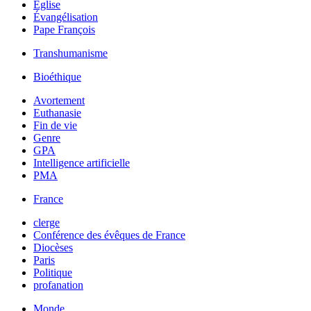
Église
Évangélisation
Pape François
Transhumanisme
Bioéthique
Avortement
Euthanasie
Fin de vie
Genre
GPA
Intelligence artificielle
PMA
France
clerge
Conférence des évêques de France
Diocèses
Paris
Politique
profanation
Monde