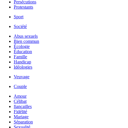
Persécutions
Protestants
Sport
Société
Abus sexuels
Bien commun
Écologie
Éducation
Famille
Handicap
Idéologies
Veuvage
Couple
Amour
Célibat
fiancailles
Fidélité
Mariage
Séparation
Sexualité