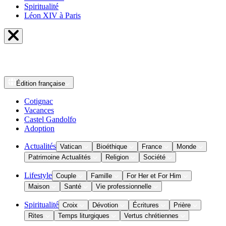
Spiritualité
Léon XIV à Paris
Édition
française
Cotignac
Vacances
Castel Gandolfo
Adoption
Actualités
Vatican
Bioéthique
France
Monde
Patrimoine Actualités
Religion
Société
Lifestyle
Couple
Famille
For Her et For Him
Maison
Santé
Vie professionnelle
Spiritualité
Croix
Dévotion
Écritures
Prière
Rites
Temps liturgiques
Vertus chrétiennes