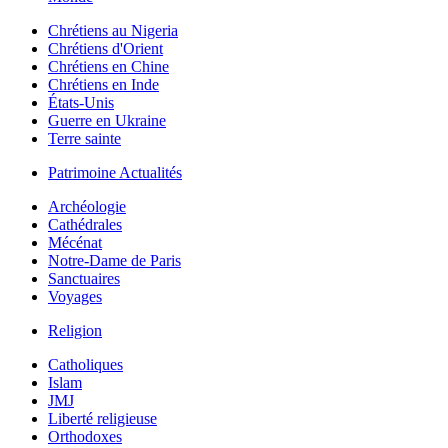
Chrétiens au Nigeria
Chrétiens d'Orient
Chrétiens en Chine
Chrétiens en Inde
États-Unis
Guerre en Ukraine
Terre sainte
Patrimoine Actualités
Archéologie
Cathédrales
Mécénat
Notre-Dame de Paris
Sanctuaires
Voyages
Religion
Catholiques
Islam
JMJ
Liberté religieuse
Orthodoxes