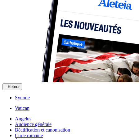
Retour
Synode
Vatican
Angelus
Audience générale
Béatification et canonisation
Curie romaine