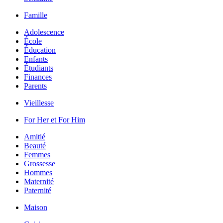
Famille
Adolescence
École
Éducation
Enfants
Étudiants
Finances
Parents
Vieillesse
For Her et For Him
Amitié
Beauté
Femmes
Grossesse
Hommes
Maternité
Paternité
Maison