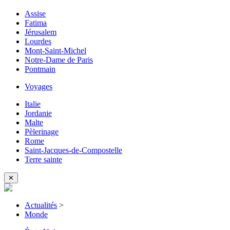
Assise
Fatima
Jérusalem
Lourdes
Mont-Saint-Michel
Notre-Dame de Paris
Pontmain
Voyages
Italie
Jordanie
Malte
Pèlerinage
Rome
Saint-Jacques-de-Compostelle
Terre sainte
✕
Actualités
>
Monde