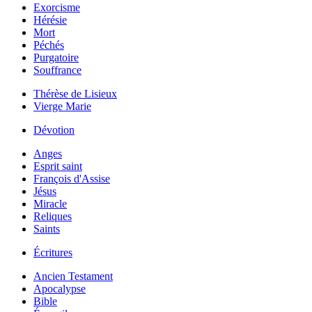
Exorcisme
Hérésie
Mort
Péchés
Purgatoire
Souffrance
Thérèse de Lisieux
Vierge Marie
Dévotion
Anges
Esprit saint
François d'Assise
Jésus
Miracle
Reliques
Saints
Écritures
Ancien Testament
Apocalypse
Bible