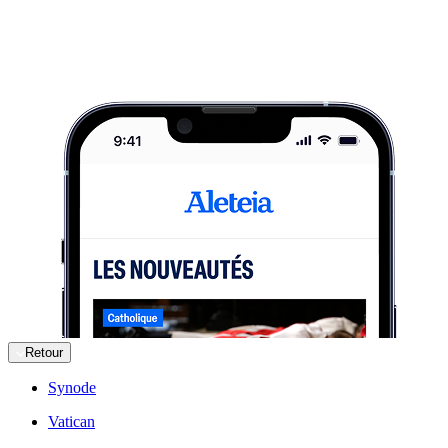
Retour
Synode
Vatican