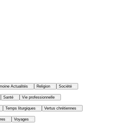
moine Actualités
Religion
Société
Santé
Vie professionnelle
Temps liturgiques
Vertus chrétiennes
res
Voyages