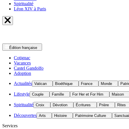
Spiritualité
Léon XIV à Paris
Édition
française
Cotignac
Vacances
Castel Gandolfo
Adoption
Actualités
Vatican
Bioéthique
France
Monde
Patri
Lifestyle
Couple
Famille
For Her et For Him
Maison
Spiritualité
Croix
Dévotion
Écritures
Prière
Rites
Découvertes
Arts
Histoire
Patrimoine Culture
Sanctuai
Services