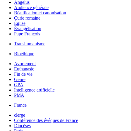
Angelus
Audience générale
Béatification et canonisation
Curie romaine
Église
Évangélisation
Pape François
Transhumanisme
Bioéthique
Avortement
Euthanasie
Fin de vie
Genre
GPA
Intelligence artificielle
PMA
France
clerge
Conférence des évêques de France
Diocèses
Paris