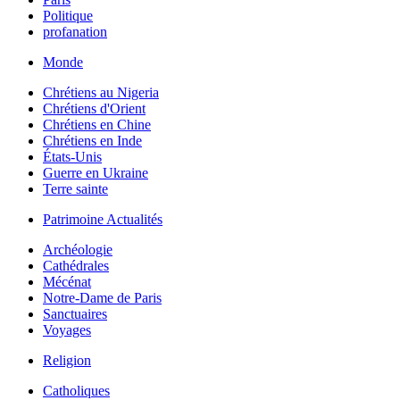
Politique
profanation
Monde
Chrétiens au Nigeria
Chrétiens d'Orient
Chrétiens en Chine
Chrétiens en Inde
États-Unis
Guerre en Ukraine
Terre sainte
Patrimoine Actualités
Archéologie
Cathédrales
Mécénat
Notre-Dame de Paris
Sanctuaires
Voyages
Religion
Catholiques