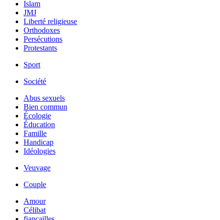
Islam
JMJ
Liberté religieuse
Orthodoxes
Persécutions
Protestants
Sport
Société
Abus sexuels
Bien commun
Écologie
Éducation
Famille
Handicap
Idéologies
Veuvage
Couple
Amour
Célibat
fiancailles