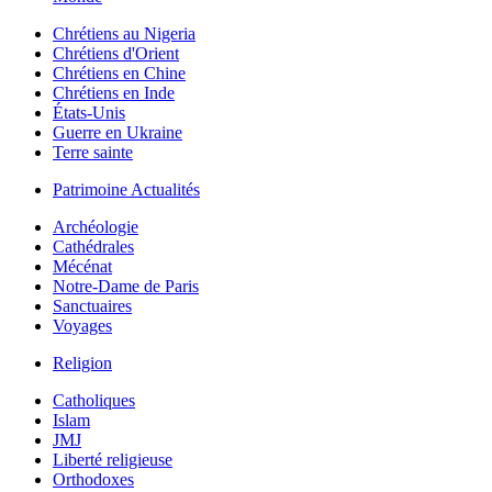
Chrétiens au Nigeria
Chrétiens d'Orient
Chrétiens en Chine
Chrétiens en Inde
États-Unis
Guerre en Ukraine
Terre sainte
Patrimoine Actualités
Archéologie
Cathédrales
Mécénat
Notre-Dame de Paris
Sanctuaires
Voyages
Religion
Catholiques
Islam
JMJ
Liberté religieuse
Orthodoxes