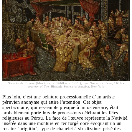
Nicolás de Correa (Mexique, v. 1660 – v. 1720), Les Noces de Cana, 1696 -
courtesy of The, Hispanic Society of America, New York
Plus loin, c’est une peinture processionnelle d’un artiste
péruvien anonyme qui attire l’attention. Cet objet
spectaculaire, qui ressemble presque à un ostensoire, était
probablement porté lors de processions célébrant les fêtes
religieuses au Pérou. La face de l'œuvre représente la Nativité,
insérée dans une monture en fer forgé doré évoquant un un
rosaire "brigittin", type de chapelet à six dizaines prisé des