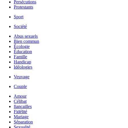
Persécutions
Protestants
Sport
Société
Abus sexuels
Bien commun
Écologie
Éducation
Famille
Handicap
Idéologies
Veuvage
Couple
Amour
Célibat
fiancailles
Fidélité
Mariage
Séparation
Sexualité