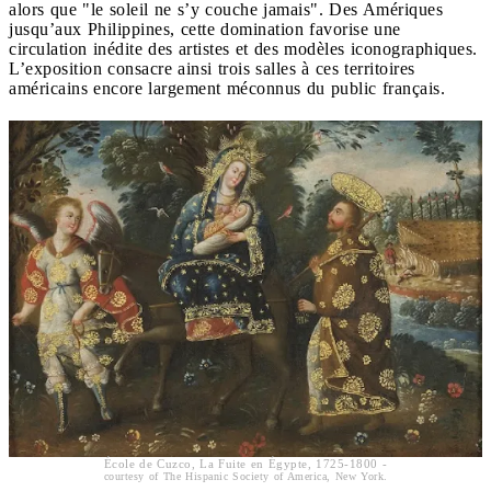
alors que "le soleil ne s’y couche jamais". Des Amériques
jusqu’aux Philippines, cette domination favorise une
circulation inédite des artistes et des modèles iconographiques.
L’exposition consacre ainsi trois salles à ces territoires
américains encore largement méconnus du public français.
École de Cuzco​, La Fuite en Égypte​, 1725-1800​ -
courtesy of The Hispanic Society of America, New York.