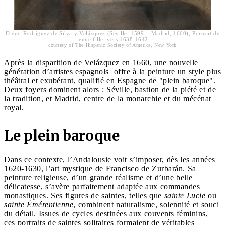
Diego Rodríguez de Silva y Velázquez (Séville, 1599 – Madrid, 1660), Portrait de
jeune fille, vers 1638-1642
courtesy of The Hispanic Society of America, New York
Après la disparition de Velázquez en 1660, une nouvelle
génération d’artistes espagnols offre à la peinture un style plus
théâtral et exubérant, qualifié en Espagne de "plein baroque".
Deux foyers dominent alors : Séville, bastion de la piété et de
la tradition, et Madrid, centre de la monarchie et du mécénat
royal.
Le plein baroque
Dans ce contexte, l’Andalousie voit s’imposer, dès les années
1620-1630, l’art mystique de Francisco de Zurbarán. Sa
peinture religieuse, d’un grande réalisme et d’une belle
délicatesse, s’avère parfaitement adaptée aux commandes
monastiques. Ses figures de saintes, telles que
sainte Lucie
ou
sainte Émérentienne
, combinent naturalisme, solennité et souci
du détail. Issues de cycles destinées aux couvents féminins,
ces portraits de saintes solitaires formaient de véritables