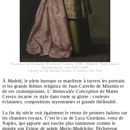
Francisco de Zurbarán (Fuente de Cantos, 1598 – Madrid, 1664)​, sainte
Émérentienne, vers 1635-1640
courtesy of The Hispanic Society of America, New York
À Madrid, le plein baroque se manifeste à travers les portraits
et les grands thèmes religieux de Juan Carreño de Miranda et
de ses contemporains. L’
Immaculée Conception
de Mateo
Cerezo incarne ce style dans toute sa gloire : couleurs
éclatantes, compositions rayonnantes et grande théâtralité.
La fin du siècle voit également le retour de peintres italiens sur
les chantiers royaux. C’est le cas de Luca Giordano, venu de
Naples, qui apporte une touche plus lumineuse comme le
montre son
Extase de sainte Marie-Madeleine
. Pécheresse