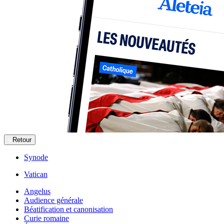
Retour
Synode
Vatican
Angelus
Audience générale
Béatification et canonisation
Curie romaine