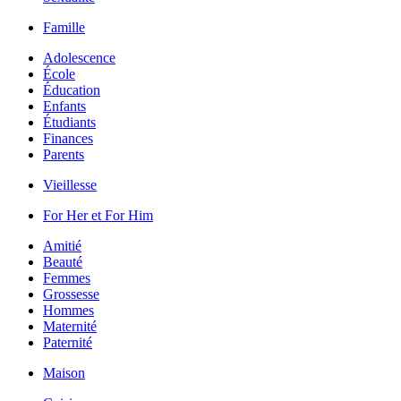
Famille
Adolescence
École
Éducation
Enfants
Étudiants
Finances
Parents
Vieillesse
For Her et For Him
Amitié
Beauté
Femmes
Grossesse
Hommes
Maternité
Paternité
Maison