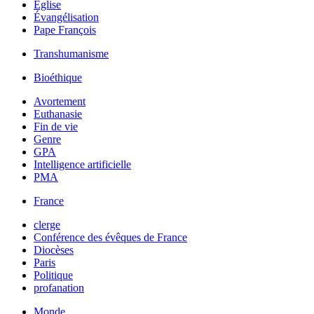
Église
Évangélisation
Pape François
Transhumanisme
Bioéthique
Avortement
Euthanasie
Fin de vie
Genre
GPA
Intelligence artificielle
PMA
France
clerge
Conférence des évêques de France
Diocèses
Paris
Politique
profanation
Monde