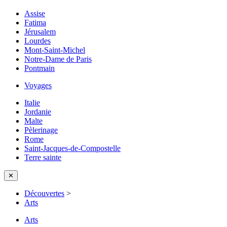
Assise
Fatima
Jérusalem
Lourdes
Mont-Saint-Michel
Notre-Dame de Paris
Pontmain
Voyages
Italie
Jordanie
Malte
Pèlerinage
Rome
Saint-Jacques-de-Compostelle
Terre sainte
✕
Découvertes
>
Arts
Arts