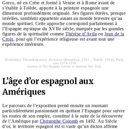
Greco, né en Crète et formé à Venise et à Rome avant de
s’établir à Tolède, apporte à la peinture espagnole une
dimension profondément originale. Ses figures étirées, presque
irréelles, semblent appartenir autant au monde terrestre qu’au
monde spirituel. Cette approche correspond parfaitement à
l’Espagne mystique du XVIIe siècle, marquée par les grandes
figures de la spiritualité comme
Thérèse d’Avila
ou
Jean de la
Croix
, pour qui l’expérience religieuse est avant tout une
expérience intérieure.
Doménikos Theotokópoulos, dit Greco (Heraklion, 1541 – Tolède, 1614), Pietà,
vers 1574-1576
courtesy of The Hispanic Society of America, New York.
L’âge d’or espagnol aux
Amériques
Le parcours de l’exposition prend ensuite un tournant
particulièrement passionnant en quittant l’Espagne pour suivre
les routes de son empire, constitué à la suite de la découverte
de l’Amérique par
Christophe Colomb
en 1492. Au Siècle
d’or, le territoire espagnol est si vaste qu’un dicton affirme