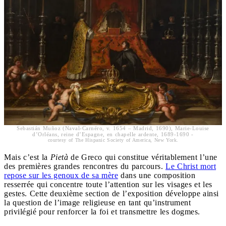
Sebastián Muñoz (Naval-Carnéro, v. 1654 – Madrid, 1690), Marie-Louise
d’Orléans, reine d’Espagne, en chapelle ardente, 1689-1690 -
courtesy of The Hispanic Society of America, New York.
Mais c’est la
Pietà
de Greco qui constitue véritablement l’une
des premières grandes rencontres du parcours.
Le Christ mort
repose sur les genoux de sa mère
dans une composition
resserrée qui concentre toute l’attention sur les visages et les
gestes. Cette deuxième section de l’exposition développe ainsi
la question de l’image religieuse en tant qu’instrument
privilégié pour renforcer la foi et transmettre les dogmes.