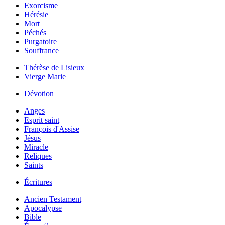
Exorcisme
Hérésie
Mort
Péchés
Purgatoire
Souffrance
Thérèse de Lisieux
Vierge Marie
Dévotion
Anges
Esprit saint
François d'Assise
Jésus
Miracle
Reliques
Saints
Écritures
Ancien Testament
Apocalypse
Bible