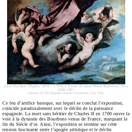
Luca Giordano (Naples, 1634 – 1705)​, L’Extase de sainte Marie-Madeleine, Vers
1660-1665
courtesy of The Hispanic Society of America, New York
Ce feu d’artifice baroque, sur lequel se conclut l’exposition,
coïncide paradoxalement avec le déclin de la puissance
espagnole. La mort sans héritier de Charles II en 1700 ouvre la
voie à la dynastie des Bourbons venus de France, marquant la
fin du Siècle d’or. Ainsi, l’exposition se termine sur cette
tension fascinante entre l’apogée artistique et le déclin