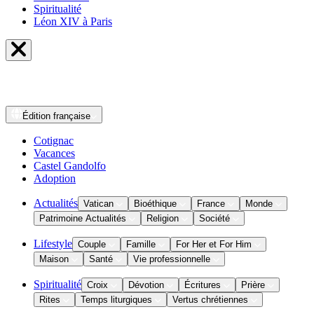
Spiritualité
Léon XIV à Paris
Édition
française
Cotignac
Vacances
Castel Gandolfo
Adoption
Actualités
Vatican
Bioéthique
France
Monde
Patrimoine Actualités
Religion
Société
Lifestyle
Couple
Famille
For Her et For Him
Maison
Santé
Vie professionnelle
Spiritualité
Croix
Dévotion
Écritures
Prière
Rites
Temps liturgiques
Vertus chrétiennes