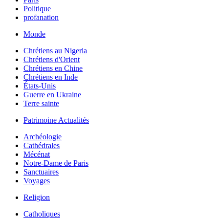
Politique
profanation
Monde
Chrétiens au Nigeria
Chrétiens d'Orient
Chrétiens en Chine
Chrétiens en Inde
États-Unis
Guerre en Ukraine
Terre sainte
Patrimoine Actualités
Archéologie
Cathédrales
Mécénat
Notre-Dame de Paris
Sanctuaires
Voyages
Religion
Catholiques