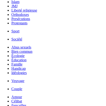
Islam
JMJ
Liberté religieuse
Orthodoxes
Persécutions
Protestants
Sport
Société
Abus sexuels
Bien commun
Écologie
Éducation
Famille
Handicap
Idéologies
Veuvage
Couple
Amour
Célibat
fiancailles