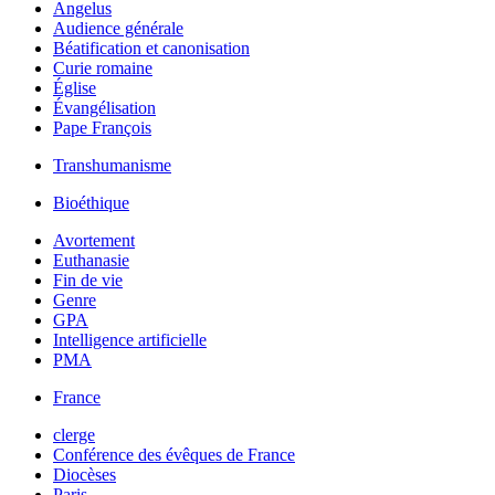
Angelus
Audience générale
Béatification et canonisation
Curie romaine
Église
Évangélisation
Pape François
Transhumanisme
Bioéthique
Avortement
Euthanasie
Fin de vie
Genre
GPA
Intelligence artificielle
PMA
France
clerge
Conférence des évêques de France
Diocèses
Paris