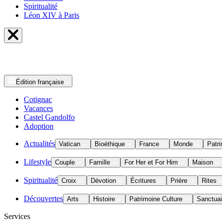
Spiritualité
Léon XIV à Paris
Édition
française
Cotignac
Vacances
Castel Gandolfo
Adoption
Actualités
Vatican
Bioéthique
France
Monde
Patri
Lifestyle
Couple
Famille
For Her et For Him
Maison
Spiritualité
Croix
Dévotion
Écritures
Prière
Rites
Découvertes
Arts
Histoire
Patrimoine Culture
Sanctuai
Services