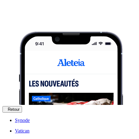
Retour
Synode
Vatican