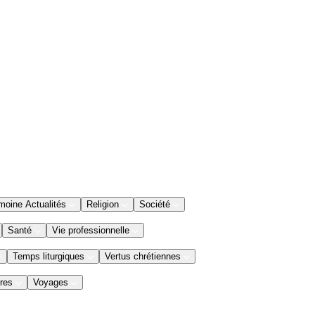
moine Actualités
Religion
Société
Santé
Vie professionnelle
Temps liturgiques
Vertus chrétiennes
res
Voyages