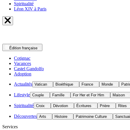
Spiritualité
Léon XIV à Paris
Édition
française
Cotignac
Vacances
Castel Gandolfo
Adoption
Actualités
Vatican
Bioéthique
France
Monde
Patri
Lifestyle
Couple
Famille
For Her et For Him
Maison
Spiritualité
Croix
Dévotion
Écritures
Prière
Rites
Découvertes
Arts
Histoire
Patrimoine Culture
Sanctuai
Services