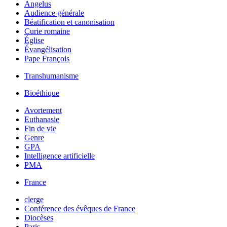
Angelus
Audience générale
Béatification et canonisation
Curie romaine
Église
Évangélisation
Pape François
Transhumanisme
Bioéthique
Avortement
Euthanasie
Fin de vie
Genre
GPA
Intelligence artificielle
PMA
France
clerge
Conférence des évêques de France
Diocèses
Paris