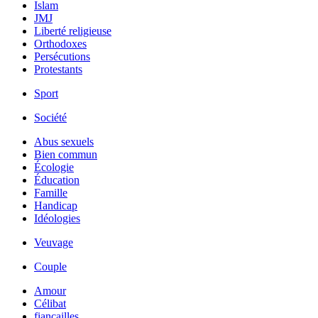
Islam
JMJ
Liberté religieuse
Orthodoxes
Persécutions
Protestants
Sport
Société
Abus sexuels
Bien commun
Écologie
Éducation
Famille
Handicap
Idéologies
Veuvage
Couple
Amour
Célibat
fiancailles