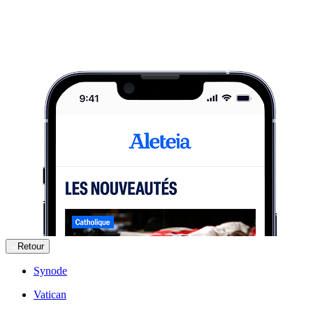
Retour
Synode
Vatican