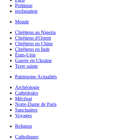
Politique
profanation
Monde
Chrétiens au Nigeria
Chrétiens d'Orient
Chrétiens en Chine
Chrétiens en Inde
États-Unis
Guerre en Ukraine
Terre sainte
Patrimoine Actualités
Archéologie
Cathédrales
Mécénat
Notre-Dame de Paris
Sanctuaires
Voyages
Religion
Catholiques