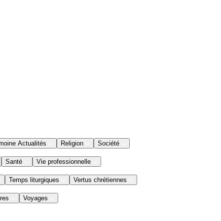
moine Actualités
Religion
Société
Santé
Vie professionnelle
Temps liturgiques
Vertus chrétiennes
res
Voyages