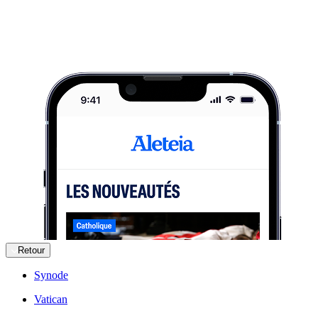
Retour
Synode
Vatican