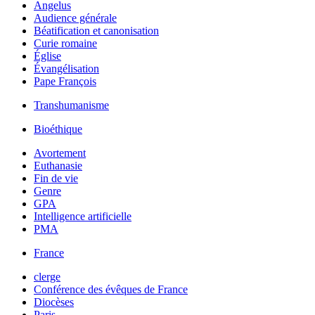
Angelus
Audience générale
Béatification et canonisation
Curie romaine
Église
Évangélisation
Pape François
Transhumanisme
Bioéthique
Avortement
Euthanasie
Fin de vie
Genre
GPA
Intelligence artificielle
PMA
France
clerge
Conférence des évêques de France
Diocèses
Paris