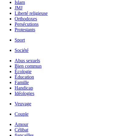
Islam
JMJ
Liberté religieuse
Orthodoxes
Persécutions
Protestants
Sport
Société
Abus sexuels
Bien commun
Écologie
Éducation
Famille
Handicap
Idéologies
Veuvage
Couple
Amour
Célibat
fiancailles