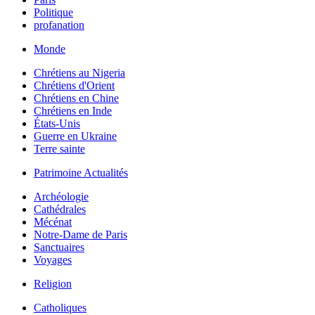
Politique
profanation
Monde
Chrétiens au Nigeria
Chrétiens d'Orient
Chrétiens en Chine
Chrétiens en Inde
États-Unis
Guerre en Ukraine
Terre sainte
Patrimoine Actualités
Archéologie
Cathédrales
Mécénat
Notre-Dame de Paris
Sanctuaires
Voyages
Religion
Catholiques