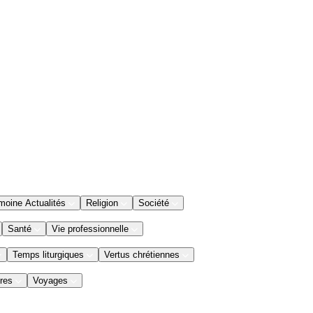
moine Actualités
Religion
Société
Santé
Vie professionnelle
Temps liturgiques
Vertus chrétiennes
res
Voyages