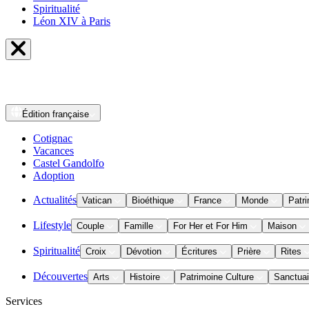
Spiritualité
Léon XIV à Paris
Édition
française
Cotignac
Vacances
Castel Gandolfo
Adoption
Actualités
Vatican
Bioéthique
France
Monde
Patri
Lifestyle
Couple
Famille
For Her et For Him
Maison
Spiritualité
Croix
Dévotion
Écritures
Prière
Rites
Découvertes
Arts
Histoire
Patrimoine Culture
Sanctuai
Services