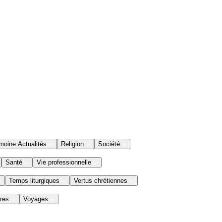
moine Actualités
Religion
Société
Santé
Vie professionnelle
Temps liturgiques
Vertus chrétiennes
res
Voyages