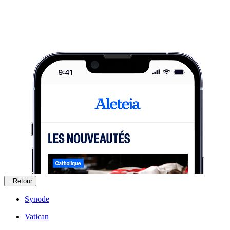
Retour
Synode
Vatican