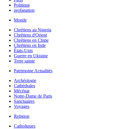
Politique
profanation
Monde
Chrétiens au Nigeria
Chrétiens d'Orient
Chrétiens en Chine
Chrétiens en Inde
États-Unis
Guerre en Ukraine
Terre sainte
Patrimoine Actualités
Archéologie
Cathédrales
Mécénat
Notre-Dame de Paris
Sanctuaires
Voyages
Religion
Catholiques