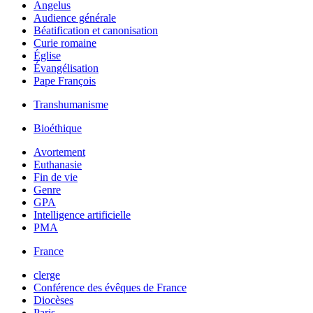
Angelus
Audience générale
Béatification et canonisation
Curie romaine
Église
Évangélisation
Pape François
Transhumanisme
Bioéthique
Avortement
Euthanasie
Fin de vie
Genre
GPA
Intelligence artificielle
PMA
France
clerge
Conférence des évêques de France
Diocèses
Paris