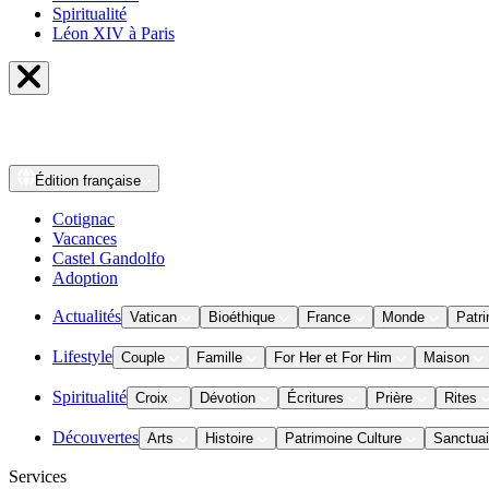
Spiritualité
Léon XIV à Paris
Édition
française
Cotignac
Vacances
Castel Gandolfo
Adoption
Actualités
Vatican
Bioéthique
France
Monde
Patri
Lifestyle
Couple
Famille
For Her et For Him
Maison
Spiritualité
Croix
Dévotion
Écritures
Prière
Rites
Découvertes
Arts
Histoire
Patrimoine Culture
Sanctuai
Services