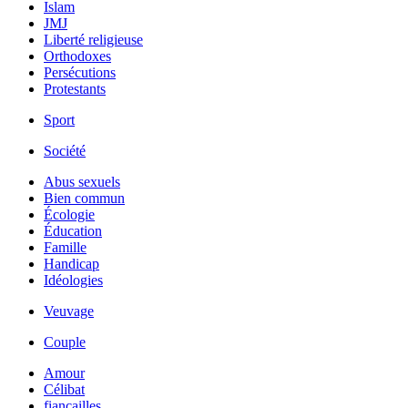
Islam
JMJ
Liberté religieuse
Orthodoxes
Persécutions
Protestants
Sport
Société
Abus sexuels
Bien commun
Écologie
Éducation
Famille
Handicap
Idéologies
Veuvage
Couple
Amour
Célibat
fiancailles