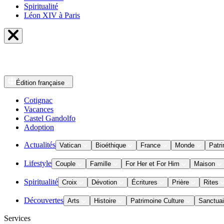
Spiritualité
Léon XIV à Paris
Édition
française
Cotignac
Vacances
Castel Gandolfo
Adoption
Actualités
Vatican
Bioéthique
France
Monde
Patri
Lifestyle
Couple
Famille
For Her et For Him
Maison
Spiritualité
Croix
Dévotion
Écritures
Prière
Rites
Découvertes
Arts
Histoire
Patrimoine Culture
Sanctuai
Services