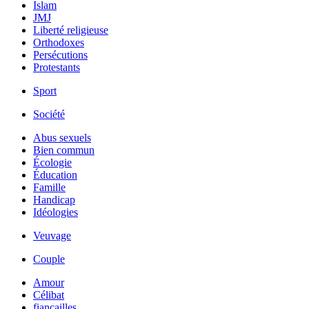
Islam
JMJ
Liberté religieuse
Orthodoxes
Persécutions
Protestants
Sport
Société
Abus sexuels
Bien commun
Écologie
Éducation
Famille
Handicap
Idéologies
Veuvage
Couple
Amour
Célibat
fiancailles