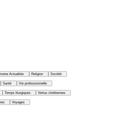
moine Actualités
Religion
Société
Santé
Vie professionnelle
Temps liturgiques
Vertus chrétiennes
res
Voyages