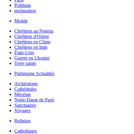
Politique
profanation
Monde
Chrétiens au Nigeria
Chrétiens d'Orient
Chrétiens en Chine
Chrétiens en Inde
États-Unis
Guerre en Ukraine
Terre sainte
Patrimoine Actualités
Archéologie
Cathédrales
Mécénat
Notre-Dame de Paris
Sanctuaires
Voyages
Religion
Catholiques