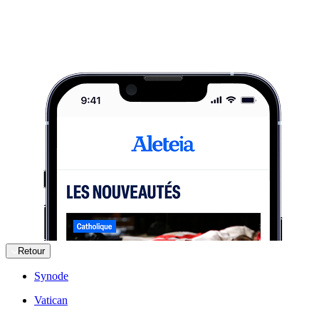
Retour
Synode
Vatican