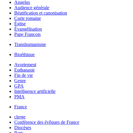
Angelus
Audience générale
Béatification et canonisation
Curie romaine
Église
Évangélisation
Pape François
Transhumanisme
Bioéthique
Avortement
Euthanasie
Fin de vie
Genre
GPA
Intelligence artificielle
PMA
France
clerge
Conférence des évêques de France
Diocèses
Paris