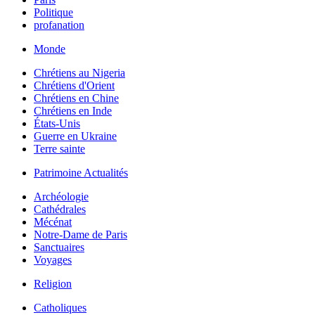
Politique
profanation
Monde
Chrétiens au Nigeria
Chrétiens d'Orient
Chrétiens en Chine
Chrétiens en Inde
États-Unis
Guerre en Ukraine
Terre sainte
Patrimoine Actualités
Archéologie
Cathédrales
Mécénat
Notre-Dame de Paris
Sanctuaires
Voyages
Religion
Catholiques