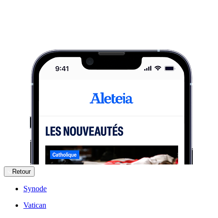
Retour
Synode
Vatican