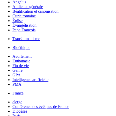
Angelus
Audience générale
Béatification et canonisation
Curie romaine
Église
Évangélisation
Pape François
Transhumanisme
Bioéthique
Avortement
Euthanasie
Fin de vie
Genre
GPA
Intelligence artificielle
PMA
France
clerge
Conférence des évêques de France
Diocèses
Paris