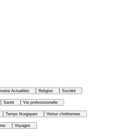
moine Actualités
Religion
Société
Santé
Vie professionnelle
Temps liturgiques
Vertus chrétiennes
res
Voyages