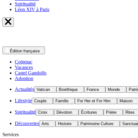
Spiritualité
Léon XIV à Paris
Édition
française
Cotignac
Vacances
Castel Gandolfo
Adoption
Actualités
Vatican
Bioéthique
France
Monde
Patri
Lifestyle
Couple
Famille
For Her et For Him
Maison
Spiritualité
Croix
Dévotion
Écritures
Prière
Rites
Découvertes
Arts
Histoire
Patrimoine Culture
Sanctuai
Services