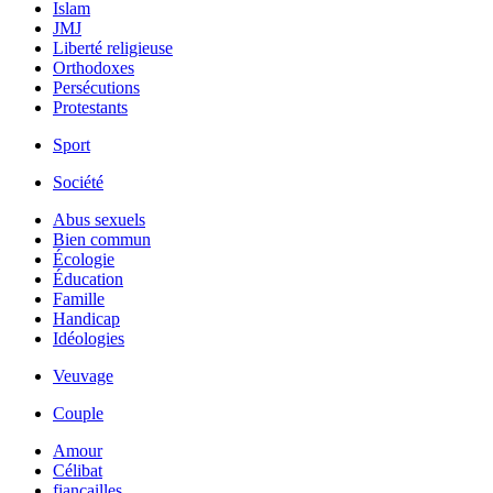
Islam
JMJ
Liberté religieuse
Orthodoxes
Persécutions
Protestants
Sport
Société
Abus sexuels
Bien commun
Écologie
Éducation
Famille
Handicap
Idéologies
Veuvage
Couple
Amour
Célibat
fiancailles