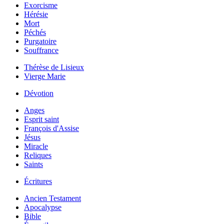
Exorcisme
Hérésie
Mort
Péchés
Purgatoire
Souffrance
Thérèse de Lisieux
Vierge Marie
Dévotion
Anges
Esprit saint
François d'Assise
Jésus
Miracle
Reliques
Saints
Écritures
Ancien Testament
Apocalypse
Bible