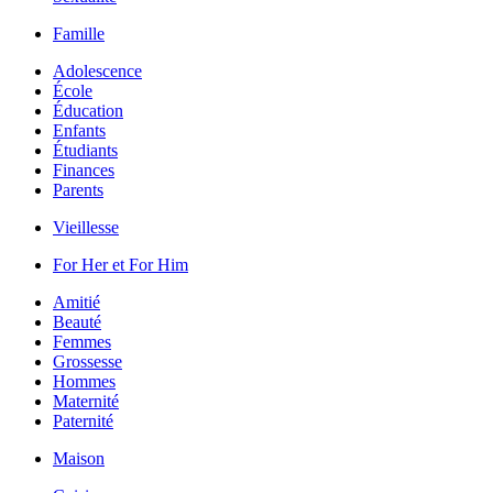
Famille
Adolescence
École
Éducation
Enfants
Étudiants
Finances
Parents
Vieillesse
For Her et For Him
Amitié
Beauté
Femmes
Grossesse
Hommes
Maternité
Paternité
Maison