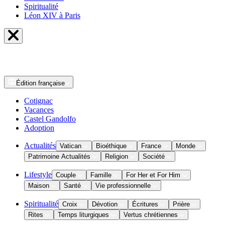
Spiritualité
Léon XIV à Paris
Édition
française
Cotignac
Vacances
Castel Gandolfo
Adoption
Actualités
Vatican
Bioéthique
France
Monde
Patrimoine Actualités
Religion
Société
Lifestyle
Couple
Famille
For Her et For Him
Maison
Santé
Vie professionnelle
Spiritualité
Croix
Dévotion
Écritures
Prière
Rites
Temps liturgiques
Vertus chrétiennes