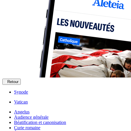
Retour
Synode
Vatican
Angelus
Audience générale
Béatification et canonisation
Curie romaine