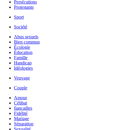
Persécutions
Protestants
Sport
Société
Abus sexuels
Bien commun
Écologie
Éducation
Famille
Handicap
Idéologies
Veuvage
Couple
Amour
Célibat
fiancailles
Fidélité
Mariage
Séparation
Sexualité