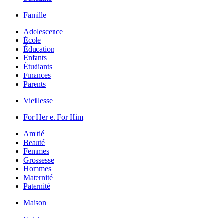
Famille
Adolescence
École
Éducation
Enfants
Étudiants
Finances
Parents
Vieillesse
For Her et For Him
Amitié
Beauté
Femmes
Grossesse
Hommes
Maternité
Paternité
Maison