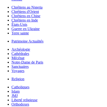
Chrétiens au Nigeria
Chrétiens d'Orient
Chrétiens en Chine
Chrétiens en Inde
États-Unis
Guerre en Ukraine
Terre sainte
Patrimoine Actualités
Archéologie
Cathédrales
Mécénat
Notre-Dame de Paris
Sanctuaires
Voyages
Religion
Catholiques
Islam
JMJ
Liberté religieuse
Orthodoxes