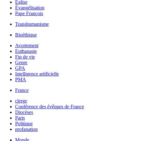
Église
Évangélisation
Pape François
Transhumanisme
Bioéthique
Avortement
Euthanasie
Fin de vie
Genre
GPA
Intelligence artificielle
PMA
France
clerge
Conférence des évêques de France
Diocèses
Paris
Politique
profanation
Monde