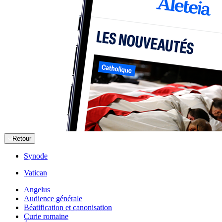
Retour
Synode
Vatican
Angelus
Audience générale
Béatification et canonisation
Curie romaine