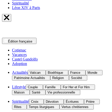
Spiritualité
Léon XIV à Paris
Édition
française
Cotignac
Vacances
Castel Gandolfo
Adoption
Actualités
Vatican
Bioéthique
France
Monde
Patrimoine Actualités
Religion
Société
Lifestyle
Couple
Famille
For Her et For Him
Maison
Santé
Vie professionnelle
Spiritualité
Croix
Dévotion
Écritures
Prière
Rites
Temps liturgiques
Vertus chrétiennes