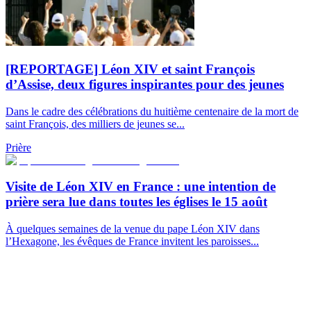
[REPORTAGE] Léon XIV et saint François
d’Assise, deux figures inspirantes pour des jeunes
Dans le cadre des célébrations du huitième centenaire de la mort de
saint François, des milliers de jeunes se...
Prière
Visite de Léon XIV en France : une intention de
prière sera lue dans toutes les églises le 15 août
À quelques semaines de la venue du pape Léon XIV dans
l’Hexagone, les évêques de France invitent les paroisses...