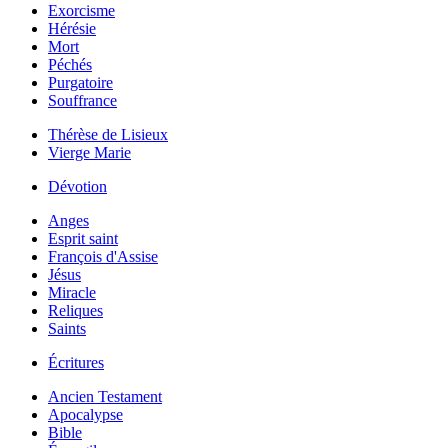
Exorcisme
Hérésie
Mort
Péchés
Purgatoire
Souffrance
Thérèse de Lisieux
Vierge Marie
Dévotion
Anges
Esprit saint
François d'Assise
Jésus
Miracle
Reliques
Saints
Écritures
Ancien Testament
Apocalypse
Bible