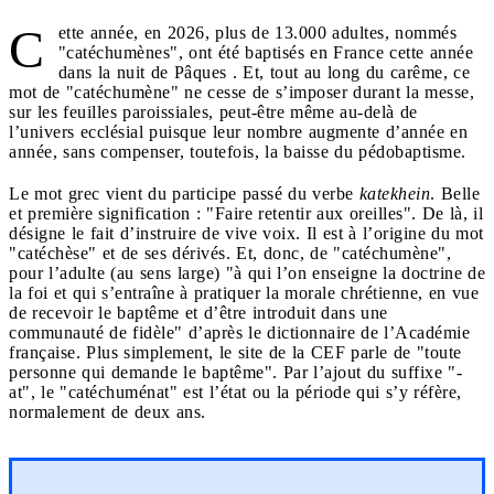
C
ette année, en 2026, plus de 13.000 adultes, nommés
"catéchumènes", ont été baptisés en France cette année
dans la nuit de Pâques . Et, tout au long du carême, ce
mot de "catéchumène" ne cesse de s’imposer durant la messe,
sur les feuilles paroissiales, peut-être même au-delà de
l’univers ecclésial puisque leur nombre augmente d’année en
année, sans compenser, toutefois, la baisse du pédobaptisme.
Le mot grec vient du participe passé du verbe
katekhein
. Belle
et première signification : "Faire retentir aux oreilles". De là, il
désigne le fait d’instruire de vive voix. Il est à l’origine du mot
"catéchèse" et de ses dérivés. Et, donc, de "catéchumène",
pour l’adulte (au sens large) "à qui l’on enseigne la doctrine de
la foi et qui s’entraîne à pratiquer la morale chrétienne, en vue
de recevoir le baptême et d’être introduit dans une
communauté de fidèle" d’après le dictionnaire de l’Académie
française. Plus simplement, le site de la CEF parle de "toute
personne qui demande le baptême". Par l’ajout du suffixe "-
at", le "catéchuménat" est l’état ou la période qui s’y réfère,
normalement de deux ans.