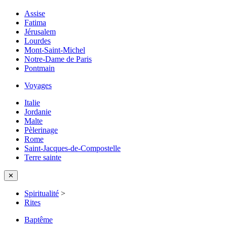
Assise
Fatima
Jérusalem
Lourdes
Mont-Saint-Michel
Notre-Dame de Paris
Pontmain
Voyages
Italie
Jordanie
Malte
Pèlerinage
Rome
Saint-Jacques-de-Compostelle
Terre sainte
✕
Spiritualité
>
Rites
Baptême