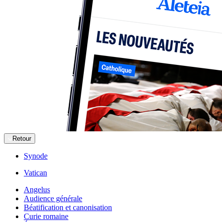
Retour
Synode
Vatican
Angelus
Audience générale
Béatification et canonisation
Curie romaine