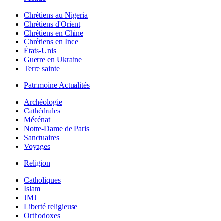
Chrétiens au Nigeria
Chrétiens d'Orient
Chrétiens en Chine
Chrétiens en Inde
États-Unis
Guerre en Ukraine
Terre sainte
Patrimoine Actualités
Archéologie
Cathédrales
Mécénat
Notre-Dame de Paris
Sanctuaires
Voyages
Religion
Catholiques
Islam
JMJ
Liberté religieuse
Orthodoxes