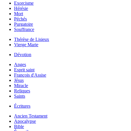
Exorcisme
Hérésie
Mort
Péchés
Purgatoire
Souffrance
Thérèse de Lisieux
Vierge Marie
Dévotion
Anges
Esprit saint
François d'Assise
Jésus
Miracle
Reliques
Saints
Écritures
Ancien Testament
Apocalypse
Bible