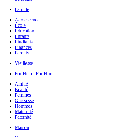
Famille
Adolescence
École
Éducation
Enfants
Étudiants
Finances
Parents
Vieillesse
For Her et For Him
Amitié
Beauté
Femmes
Grossesse
Hommes
Maternité
Paternité
Maison