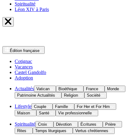
Spiritualité
Léon XIV à Paris
Édition
française
Cotignac
Vacances
Castel Gandolfo
Adoption
Actualités
Vatican
Bioéthique
France
Monde
Patrimoine Actualités
Religion
Société
Lifestyle
Couple
Famille
For Her et For Him
Maison
Santé
Vie professionnelle
Spiritualité
Croix
Dévotion
Écritures
Prière
Rites
Temps liturgiques
Vertus chrétiennes