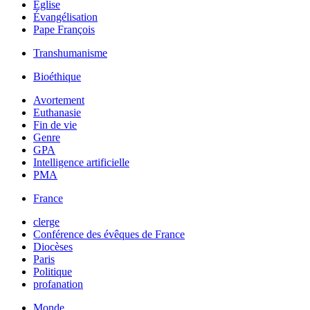
Église
Évangélisation
Pape François
Transhumanisme
Bioéthique
Avortement
Euthanasie
Fin de vie
Genre
GPA
Intelligence artificielle
PMA
France
clerge
Conférence des évêques de France
Diocèses
Paris
Politique
profanation
Monde