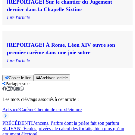
[REPORTAGE] Sur le chantier du Jugement
dernier dans la Chapelle Sixtine
Lire l'article
[REPORTAGE] À Rome, Léon XIV ouvre son
premier carême dans une joie sobre
Lire l'article
Copier le lien
Archiver l'article
Partager sur
:
Les mots-clés/tags associés à cet article :
Art sacré
Carême
Chemin de croix
Peinture
PRÉCÉDENT
L’encens, l’arbre dont la prière fait son parfum
SUIVANT
Écoles privées : le calcul des forfaits, bien plus qu’un
argument électoral