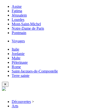
Assise
Fatima
Jérusalem
Lourdes
Mont-Saint-Michel
Notre-Dame de Paris
Pontmain
Voyages
Italie
Jordanie
Malte
Pèlerinage
Rome
Saint-Jacques-de-Compostelle
Terre sainte
✕
Découvertes
>
Arts