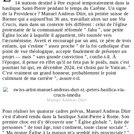
14 stations destiné à être exposé temporairement dans la
basilique Saint-Pierre pendant le temps du Carême. Un signe
de la Providence ? Manuel Andreas Dürr, un peintre suisse de
Bienne qui a aujourd'hui 36 ans, travaillait alors sur une
Via
Crucis
, mais dans un contexte très différent : celui de l'église
protestante de la communauté réformée " Jahu ", une petite
Église locale à laquelle il appartient, très tournée vers
l'œcuménisme. Averti et encouragé par un ami, ce père de trois
enfants, qui s'estime " assez proche " de la foi catholique d'un
point de vue théologique, accepte finalement de présenter un
projet — mais " sans grande conviction ", confie-t-il. À
l'époque, il pense en effet qu'il ne fera pas le poids, mais c'est
pourtant lui qui, en décembre 2024, est choisi par le Vatican. "
C'est vraiment un grand honneur, probablement le point
culminant de ma carrière ", assure-t-il.
Manuel Andreas Dürr.
Pour réaliser les quatorze cadres prévus, Manuel Andreas Dürr
s'est d'abord rendu dans la basilique Saint-Pierre à Rome. Son
premier choc est d'y découvrir une " Église globale ", faite de
personnes " de tout âge, tout continent, toute classe sociale ".
" Ma propre Église à la maison m'a semblé très provinciale ! ",