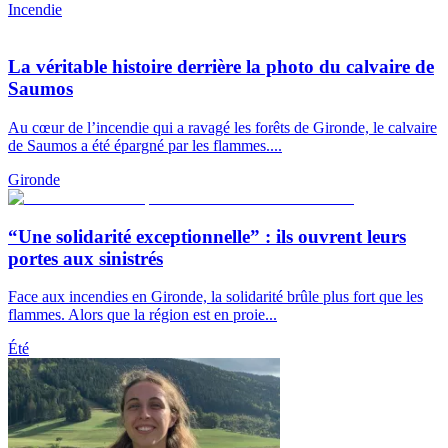
Incendie
La véritable histoire derrière la photo du calvaire de
Saumos
Au cœur de l’incendie qui a ravagé les forêts de Gironde, le calvaire
de Saumos a été épargné par les flammes....
Gironde
“Une solidarité exceptionnelle” : ils ouvrent leurs
portes aux sinistrés
Face aux incendies en Gironde, la solidarité brûle plus fort que les
flammes. Alors que la région est en proie...
Été