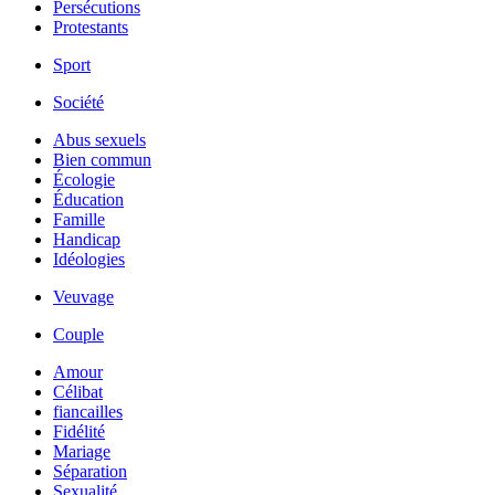
Persécutions
Protestants
Sport
Société
Abus sexuels
Bien commun
Écologie
Éducation
Famille
Handicap
Idéologies
Veuvage
Couple
Amour
Célibat
fiancailles
Fidélité
Mariage
Séparation
Sexualité