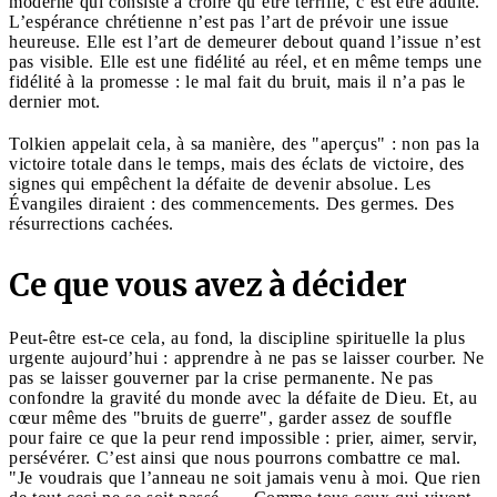
moderne qui consiste à croire qu’être terrifié, c’est être adulte.
L’espérance chrétienne n’est pas l’art de prévoir une issue
heureuse. Elle est l’art de demeurer debout quand l’issue n’est
pas visible. Elle est une fidélité au réel, et en même temps une
fidélité à la promesse : le mal fait du bruit, mais il n’a pas le
dernier mot.
Tolkien appelait cela, à sa manière, des "aperçus" : non pas la
victoire totale dans le temps, mais des éclats de victoire, des
signes qui empêchent la défaite de devenir absolue. Les
Évangiles diraient : des commencements. Des germes. Des
résurrections cachées.
Ce que vous avez à décider
Peut-être est-ce cela, au fond, la discipline spirituelle la plus
urgente aujourd’hui : apprendre à ne pas se laisser courber. Ne
pas se laisser gouverner par la crise permanente. Ne pas
confondre la gravité du monde avec la défaite de Dieu. Et, au
cœur même des "bruits de guerre", garder assez de souffle
pour faire ce que la peur rend impossible : prier, aimer, servir,
persévérer. C’est ainsi que nous pourrons combattre ce mal.
"Je voudrais que l’anneau ne soit jamais venu à moi. Que rien