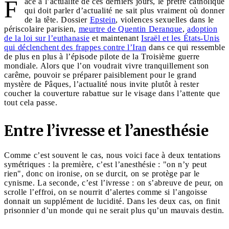
F
ace à l’actualité de ces derniers jours, le prêtre catholique
qui doit parler d’actualité ne sait plus vraiment où donner
de la tête. Dossier
Epstein
, violences sexuelles dans le
périscolaire parisien,
meurtre de Quentin Deranque
,
adoption
de la loi sur l’euthanasie
et maintenant
Israël et les États-Unis
qui déclenchent des frappes contre l’Iran
dans ce qui ressemble
de plus en plus à l’épisode pilote de la Troisième guerre
mondiale. Alors que l’on voudrait vivre tranquillement son
carême, pouvoir se préparer paisiblement pour le grand
mystère de Pâques, l’actualité nous invite plutôt à rester
coucher la couverture rabattue sur le visage dans l’attente que
tout cela passe.
Entre l’ivresse et l’anesthésie
Comme c’est souvent le cas, nous voici face à deux tentations
symétriques : la première, c’est l’anesthésie : "on n’y peut
rien", donc on ironise, on se durcit, on se protège par le
cynisme. La seconde, c’est l’ivresse : on s’abreuve de peur, on
scrolle l’effroi, on se nourrit d’alertes comme si l’angoisse
donnait un supplément de lucidité. Dans les deux cas, on finit
prisonnier d’un monde qui ne serait plus qu’un mauvais destin.