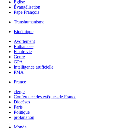
Église
Évangélisation
Pape François
Transhumanisme
Bioéthique
Avortement
Euthanasie
Fin de vie
Genre
GPA
Intelligence artificielle
PMA
France
clerge
Conférence des évêques de France
Diocèses
Paris
Politique
profanation
Monde