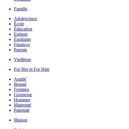
Famille
Adolescence
École
Éducation
Enfants
Étudiants
Finances
Parents
Vieillesse
For Her et For Him
Amitié
Beauté
Femmes
Grossesse
Hommes
Maternité
Paternité
Maison