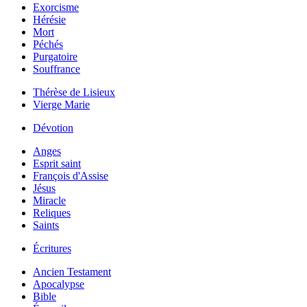
Exorcisme
Hérésie
Mort
Péchés
Purgatoire
Souffrance
Thérèse de Lisieux
Vierge Marie
Dévotion
Anges
Esprit saint
François d'Assise
Jésus
Miracle
Reliques
Saints
Écritures
Ancien Testament
Apocalypse
Bible