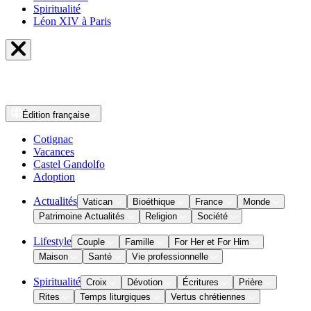
Spiritualité
Léon XIV à Paris
Édition
française
Cotignac
Vacances
Castel Gandolfo
Adoption
Actualités
Vatican
Bioéthique
France
Monde
Patrimoine Actualités
Religion
Société
Lifestyle
Couple
Famille
For Her et For Him
Maison
Santé
Vie professionnelle
Spiritualité
Croix
Dévotion
Écritures
Prière
Rites
Temps liturgiques
Vertus chrétiennes