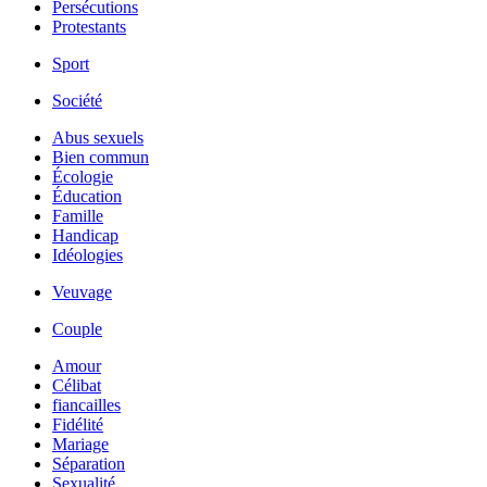
Persécutions
Protestants
Sport
Société
Abus sexuels
Bien commun
Écologie
Éducation
Famille
Handicap
Idéologies
Veuvage
Couple
Amour
Célibat
fiancailles
Fidélité
Mariage
Séparation
Sexualité