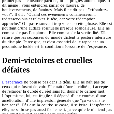
promet pas une histoire pacifiée, ni un progrès automatique. Il
dit même : vous entendrez parler de guerres, de
bouleversements, de famines. Mais il ne dit pas : "effondrez-
vous". Il dit : "Quand ces événements commenceront,
redressez-vous et relevez la tête, car votre rédemption
approche." On passe souvent trop vite sur cette phrase. Elle est
pourtant d’une audace spirituelle presque scandaleuse. Elle ne
commande pas l’euphorie. Elle commande la verticalité. Elle
refuse que les secousses du monde dictent la posture intérieure
du disciple. Parce que, et c’est essentiel de le rappeler : un
pessimisme lucide est la condition nécessaire de l’espérance.
Demi-victoires et cruelles
défaites
L’espérance
ne pousse pas dans le déni. Elle ne naît pas de
ceux qui refusent de voir. Elle naît d’une lucidité qui accepte
de regarder la dureté du réel sans lui donner le dernier mot.
L’optimisme, lui, est fragile : il dépend d’une courbe, d’une
amélioration, d’une impression générale que "ça va dans le
bon sens". Dès que la courbe se casse, il se brise. L’espérance,
elle, ne se brise pas aussi facilement, parce qu’elle n’attend pas