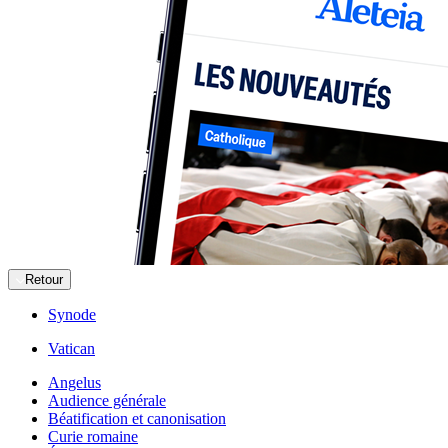
Retour
Synode
Vatican
Angelus
Audience générale
Béatification et canonisation
Curie romaine