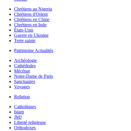
Chrétiens au Nigeria
Chrétiens d'Orient
Chrétiens en Chine
Chrétiens en Inde
États-Unis
Guerre en Ukraine
Terre sainte
Patrimoine Actualités
Archéologie
Cathédrales
Mécénat
Notre-Dame de Paris
Sanctuaires
Voyages
Religion
Catholiques
Islam
JMJ
Liberté religieuse
Orthodoxes