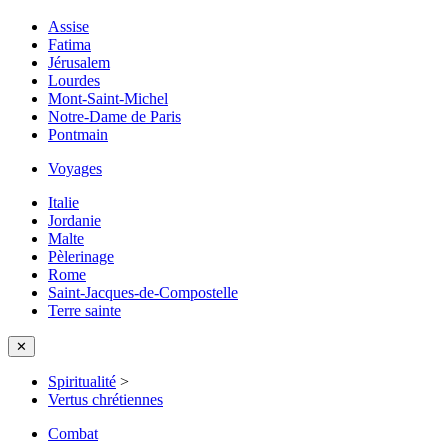
Assise
Fatima
Jérusalem
Lourdes
Mont-Saint-Michel
Notre-Dame de Paris
Pontmain
Voyages
Italie
Jordanie
Malte
Pèlerinage
Rome
Saint-Jacques-de-Compostelle
Terre sainte
✕
Spiritualité
>
Vertus chrétiennes
Combat