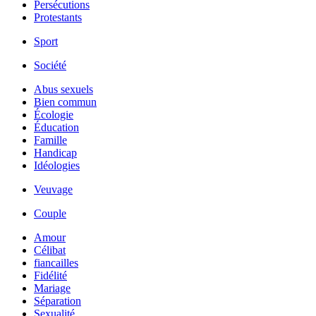
Persécutions
Protestants
Sport
Société
Abus sexuels
Bien commun
Écologie
Éducation
Famille
Handicap
Idéologies
Veuvage
Couple
Amour
Célibat
fiancailles
Fidélité
Mariage
Séparation
Sexualité