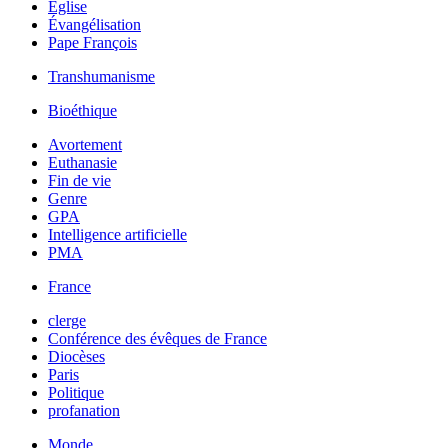
Église
Évangélisation
Pape François
Transhumanisme
Bioéthique
Avortement
Euthanasie
Fin de vie
Genre
GPA
Intelligence artificielle
PMA
France
clerge
Conférence des évêques de France
Diocèses
Paris
Politique
profanation
Monde