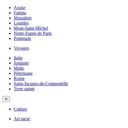
Assise
Fatima
Jérusalem
Lourdes
Mont-Saint-Michel
Notre-Dame de Paris
Pontmain
Voyages
Italie
Jordanie
Malte
Pèlerinage
Rome
Saint-Jacques-de-Compostelle
Terre sainte
✕
Culture
Art sacré