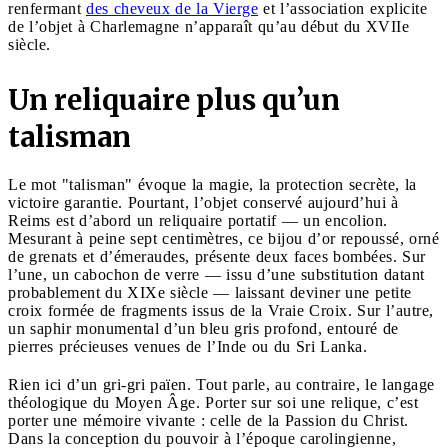
renfermant
des cheveux de la Vierge
et l’association explicite
de l’objet à Charlemagne n’apparaît qu’au début du XVIIe
siècle.
Un reliquaire plus qu’un
talisman
Le mot "talisman" évoque la magie, la protection secrète, la
victoire garantie. Pourtant, l’objet conservé aujourd’hui à
Reims est d’abord un reliquaire portatif — un encolion.
Mesurant à peine sept centimètres, ce bijou d’or repoussé, orné
de grenats et d’émeraudes, présente deux faces bombées. Sur
l’une, un cabochon de verre — issu d’une substitution datant
probablement du XIXe siècle — laissant deviner une petite
croix formée de fragments issus de la Vraie Croix. Sur l’autre,
un saphir monumental d’un bleu gris profond, entouré de
pierres précieuses venues de l’Inde ou du Sri Lanka.
Rien ici d’un gri-gri païen. Tout parle, au contraire, le langage
théologique du Moyen Âge. Porter sur soi une relique, c’est
porter une mémoire vivante : celle de la Passion du Christ.
Dans la conception du pouvoir à l’époque carolingienne,