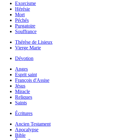
Exorcisme
Hérésie
Mort
Péchés
Purgatoire
Souffrance
Thérèse de Lisieux
Vierge Marie
Dévotion
Anges
Esprit saint
François d'Assise
Jésus
Miracle
Reliques
Saints
Écritures
Ancien Testament
Apocalypse
Bible