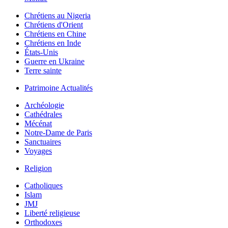
Chrétiens au Nigeria
Chrétiens d'Orient
Chrétiens en Chine
Chrétiens en Inde
États-Unis
Guerre en Ukraine
Terre sainte
Patrimoine Actualités
Archéologie
Cathédrales
Mécénat
Notre-Dame de Paris
Sanctuaires
Voyages
Religion
Catholiques
Islam
JMJ
Liberté religieuse
Orthodoxes