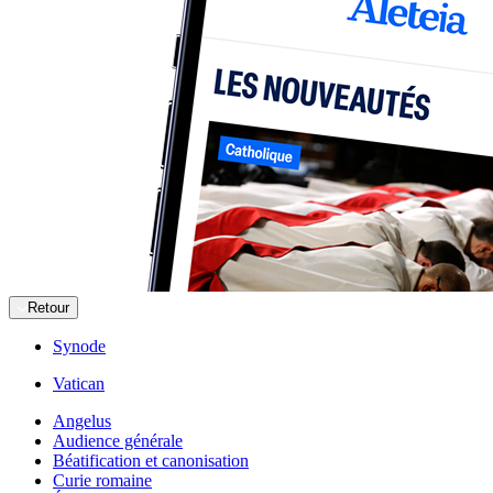
Retour
Synode
Vatican
Angelus
Audience générale
Béatification et canonisation
Curie romaine