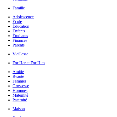
Famille
Adolescence
École
Éducation
Enfants
Étudiants
Finances
Parents
Vieillesse
For Her et For Him
Amitié
Beauté
Femmes
Grossesse
Hommes
Maternité
Paternité
Maison