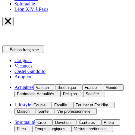
Spiritualité
Léon XIV à Paris
Édition
française
Cotignac
Vacances
Castel Gandolfo
Adoption
Actualités
Vatican
Bioéthique
France
Monde
Patrimoine Actualités
Religion
Société
Lifestyle
Couple
Famille
For Her et For Him
Maison
Santé
Vie professionnelle
Spiritualité
Croix
Dévotion
Écritures
Prière
Rites
Temps liturgiques
Vertus chrétiennes