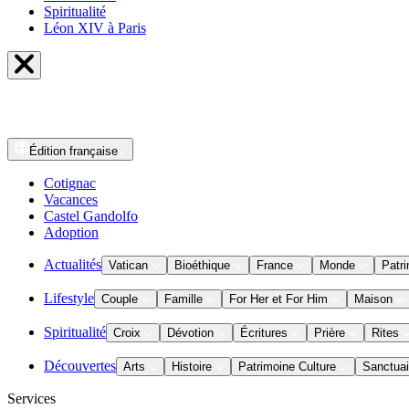
Spiritualité
Léon XIV à Paris
Édition
française
Cotignac
Vacances
Castel Gandolfo
Adoption
Actualités
Vatican
Bioéthique
France
Monde
Patri
Lifestyle
Couple
Famille
For Her et For Him
Maison
Spiritualité
Croix
Dévotion
Écritures
Prière
Rites
Découvertes
Arts
Histoire
Patrimoine Culture
Sanctuai
Services