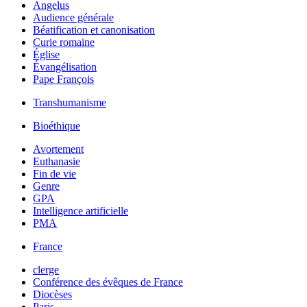
Angelus
Audience générale
Béatification et canonisation
Curie romaine
Église
Évangélisation
Pape François
Transhumanisme
Bioéthique
Avortement
Euthanasie
Fin de vie
Genre
GPA
Intelligence artificielle
PMA
France
clerge
Conférence des évêques de France
Diocèses
Paris