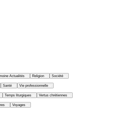
moine Actualités
Religion
Société
Santé
Vie professionnelle
Temps liturgiques
Vertus chrétiennes
res
Voyages