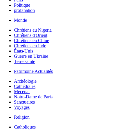
Politique
profanation
Monde
Chrétiens au Nigeria
Chrétiens d'Orient
Chrétiens en Chine
Chrétiens en Inde
États-Unis
Guerre en Ukraine
Terre sainte
Patrimoine Actualités
Archéologie
Cathédrales
Mécénat
Notre-Dame de Paris
Sanctuaires
Voyages
Religion
Catholiques