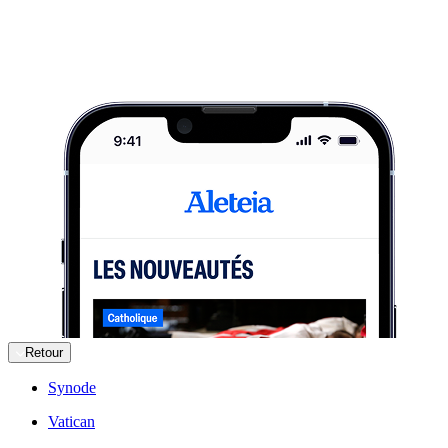
Retour
Synode
Vatican