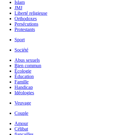
Islam
JMJ
Liberté religieuse
Orthodoxes
Persécutions
Protestants
Sport
Société
Abus sexuels
Bien commun
Écologie
Éducation
Famille
Handicap
Idéologies
Veuvage
Couple
Amour
Célibat
fiancailles