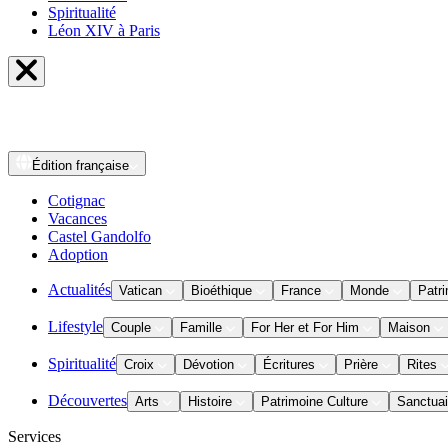
Spiritualité
Léon XIV à Paris
Édition
française
Cotignac
Vacances
Castel Gandolfo
Adoption
Actualités
Vatican
Bioéthique
France
Monde
Patri
Lifestyle
Couple
Famille
For Her et For Him
Maison
Spiritualité
Croix
Dévotion
Écritures
Prière
Rites
Découvertes
Arts
Histoire
Patrimoine Culture
Sanctuai
Services