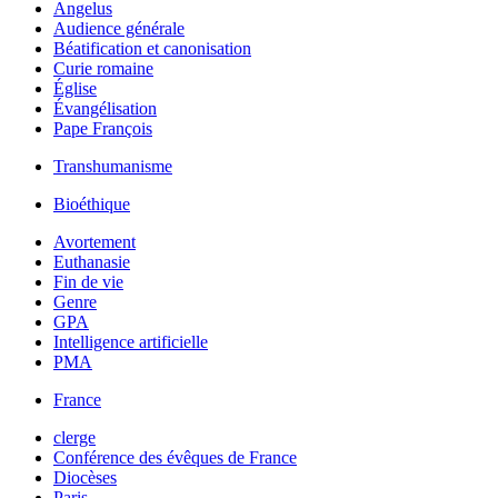
Angelus
Audience générale
Béatification et canonisation
Curie romaine
Église
Évangélisation
Pape François
Transhumanisme
Bioéthique
Avortement
Euthanasie
Fin de vie
Genre
GPA
Intelligence artificielle
PMA
France
clerge
Conférence des évêques de France
Diocèses
Paris