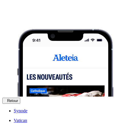
Retour
Synode
Vatican