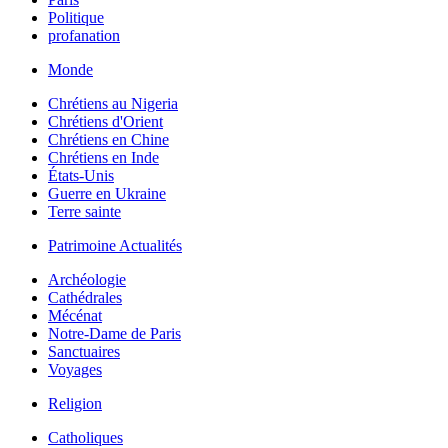
Politique
profanation
Monde
Chrétiens au Nigeria
Chrétiens d'Orient
Chrétiens en Chine
Chrétiens en Inde
États-Unis
Guerre en Ukraine
Terre sainte
Patrimoine Actualités
Archéologie
Cathédrales
Mécénat
Notre-Dame de Paris
Sanctuaires
Voyages
Religion
Catholiques