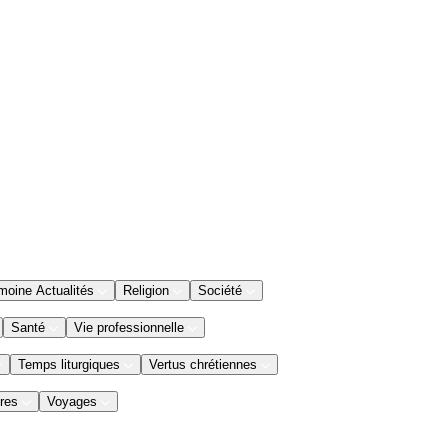
moine Actualités
Religion
Société
Santé
Vie professionnelle
Temps liturgiques
Vertus chrétiennes
res
Voyages