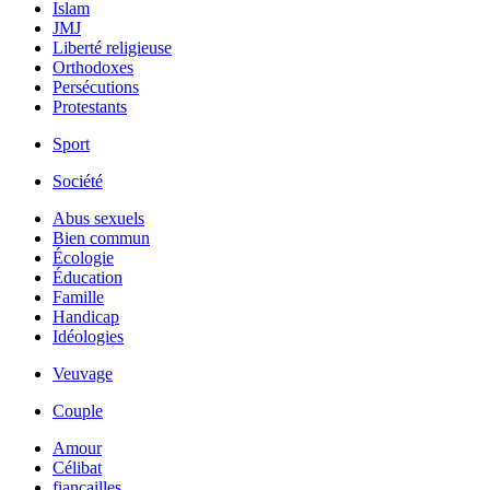
Islam
JMJ
Liberté religieuse
Orthodoxes
Persécutions
Protestants
Sport
Société
Abus sexuels
Bien commun
Écologie
Éducation
Famille
Handicap
Idéologies
Veuvage
Couple
Amour
Célibat
fiancailles