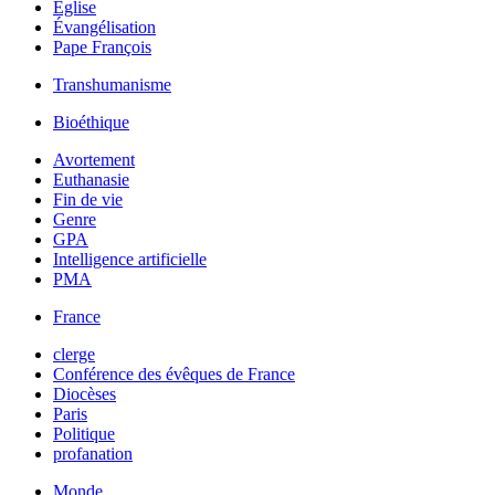
Église
Évangélisation
Pape François
Transhumanisme
Bioéthique
Avortement
Euthanasie
Fin de vie
Genre
GPA
Intelligence artificielle
PMA
France
clerge
Conférence des évêques de France
Diocèses
Paris
Politique
profanation
Monde