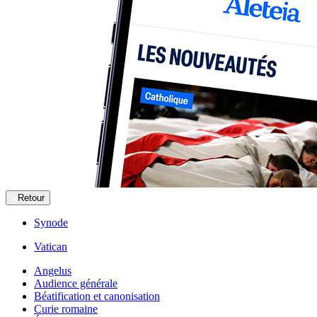
Retour
Synode
Vatican
Angelus
Audience générale
Béatification et canonisation
Curie romaine