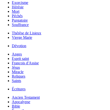
Exorcisme
Hérésie
Mort
Péchés
Purgatoire
Souffrance
Thérèse de Lisieux
Vierge Marie
Dévotion
Anges
Esprit saint
François d'Assise
Jésus
Miracle
Reliques
Saints
Écritures
Ancien Testament
Apocalypse
Bible