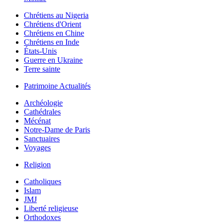
Chrétiens au Nigeria
Chrétiens d'Orient
Chrétiens en Chine
Chrétiens en Inde
États-Unis
Guerre en Ukraine
Terre sainte
Patrimoine Actualités
Archéologie
Cathédrales
Mécénat
Notre-Dame de Paris
Sanctuaires
Voyages
Religion
Catholiques
Islam
JMJ
Liberté religieuse
Orthodoxes