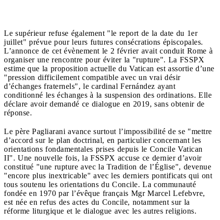
Le supérieur refuse également "le report de la date du 1er
juillet" prévue pour leurs futures consécrations épiscopales.
L’annonce de cet évènement le 2 février avait conduit Rome à
organiser une rencontre pour éviter la "rupture". La FSSPX
estime que la proposition actuelle du Vatican est assortie d’une
"pression difficilement compatible avec un vrai désir
d’échanges fraternels", le cardinal Fernández ayant
conditionné les échanges à la suspension des ordinations. Elle
déclare avoir demandé ce dialogue en 2019, sans obtenir de
réponse.
Le père Pagliarani avance surtout l’impossibilité de se "mettre
d’accord sur le plan doctrinal, en particulier concernant les
orientations fondamentales prises depuis le Concile Vatican
II". Une nouvelle fois, la FSSPX accuse ce dernier d’avoir
constitué "une rupture avec la Tradition de l’Église", devenue
"encore plus inextricable" avec les derniers pontificats qui ont
tous soutenu les orientations du Concile. La communauté
fondée en 1970 par l’évêque français Mgr Marcel Lefebvre,
est née en refus des actes du Concile, notamment sur la
réforme liturgique et le dialogue avec les autres religions.