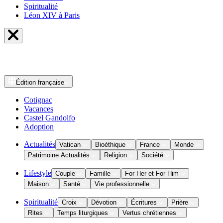
Spiritualité
Léon XIV à Paris
Édition
française
Cotignac
Vacances
Castel Gandolfo
Adoption
Actualités
Vatican
Bioéthique
France
Monde
Patrimoine Actualités
Religion
Société
Lifestyle
Couple
Famille
For Her et For Him
Maison
Santé
Vie professionnelle
Spiritualité
Croix
Dévotion
Écritures
Prière
Rites
Temps liturgiques
Vertus chrétiennes