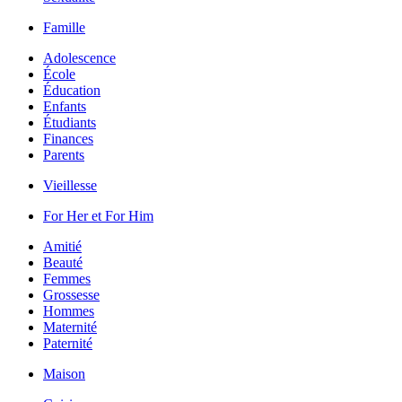
Famille
Adolescence
École
Éducation
Enfants
Étudiants
Finances
Parents
Vieillesse
For Her et For Him
Amitié
Beauté
Femmes
Grossesse
Hommes
Maternité
Paternité
Maison