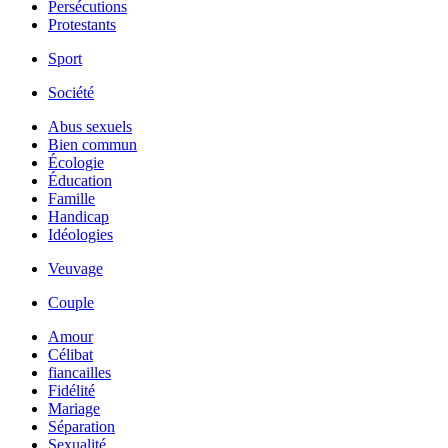
Persécutions
Protestants
Sport
Société
Abus sexuels
Bien commun
Écologie
Éducation
Famille
Handicap
Idéologies
Veuvage
Couple
Amour
Célibat
fiancailles
Fidélité
Mariage
Séparation
Sexualité