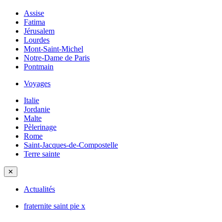
Assise
Fatima
Jérusalem
Lourdes
Mont-Saint-Michel
Notre-Dame de Paris
Pontmain
Voyages
Italie
Jordanie
Malte
Pèlerinage
Rome
Saint-Jacques-de-Compostelle
Terre sainte
✕
Actualités
fraternite saint pie x