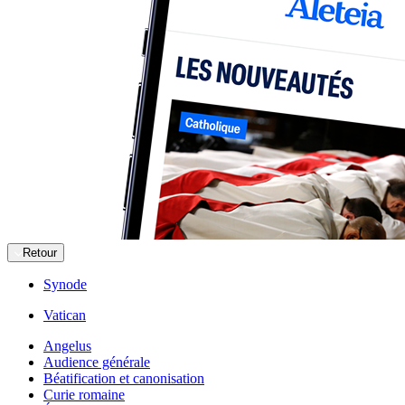
Retour
Synode
Vatican
Angelus
Audience générale
Béatification et canonisation
Curie romaine