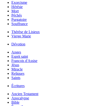
Exorcisme
Hérésie
Mort
Péchés
Purgatoire
Souffrance
Thérèse de Lisieux
Vierge Marie
Dévotion
Anges
Esprit saint
François d'Assise
Jésus
Miracle
Reliques
Saints
Écritures
Ancien Testament
Apocalypse
Bible