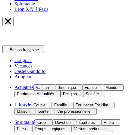
Spiritualité
Léon XIV à Paris
Édition
française
Cotignac
Vacances
Castel Gandolfo
Adoption
Actualités
Vatican
Bioéthique
France
Monde
Patrimoine Actualités
Religion
Société
Lifestyle
Couple
Famille
For Her et For Him
Maison
Santé
Vie professionnelle
Spiritualité
Croix
Dévotion
Écritures
Prière
Rites
Temps liturgiques
Vertus chrétiennes