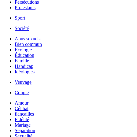
Persécutions
Protestants
Sport
Société
Abus sexuels
Bien commun
Écologie
Éducation
Famille
Handicap
Idéologies
Veuvage
Couple
Amour
Célibat
fiancailles
Fidélité
Mariage
Séparation
Sexualité