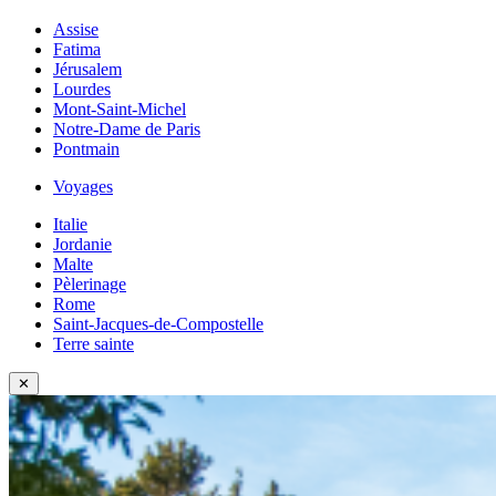
Assise
Fatima
Jérusalem
Lourdes
Mont-Saint-Michel
Notre-Dame de Paris
Pontmain
Voyages
Italie
Jordanie
Malte
Pèlerinage
Rome
Saint-Jacques-de-Compostelle
Terre sainte
✕