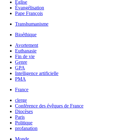
Église
Évangélisation
Pape François
Transhumanisme
Bioéthique
Avortement
Euthanasie
Fin de vie
Genre
GPA
Intelligence artificielle
PMA
France
clerge
Conférence des évêques de France
Diocèses
Paris
Politique
profanation
Monde