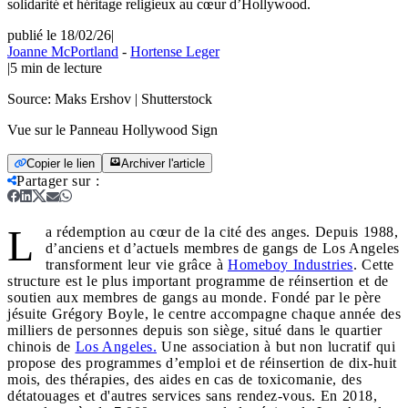
solidarité et héritage religieux au cœur d’Hollywood.
publié le 18/02/26
|
Joanne McPortland
-
Hortense Leger
|
5
min de lecture
Source:
Maks Ershov | Shutterstock
Vue sur le Panneau Hollywood Sign
Copier le lien
Archiver l'article
Partager sur
:
L
a rédemption au cœur de la cité des anges. Depuis 1988,
d’anciens et d’actuels membres de gangs de Los Angeles
transforment leur vie grâce à
Homeboy Industries
. Cette
structure est le plus important programme de réinsertion et de
soutien aux membres de gangs au monde. Fondé par le père
jésuite Grégory Boyle, le centre accompagne chaque année des
milliers de personnes depuis son siège, situé dans le quartier
chinois de
Los Angeles.
Une association à but non lucratif qui
propose des programmes d’emploi et de réinsertion de dix-huit
mois, des thérapies, des aides en cas de toxicomanie, des
détatouages et d'autres services sans rendez-vous. En 2018,