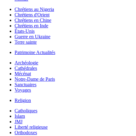
Chrétiens au Nigeria
Chrétiens d'Orient
Chrétiens en Chine
Chrétiens en Inde
États-Unis
Guerre en Ukraine
Terre sainte
Patrimoine Actualités
Archéologie
Cathédrales
Mécénat
Notre-Dame de Paris
Sanctuaires
Voyages
Religion
Catholiques
Islam
JMJ
Liberté religieuse
Orthodoxes