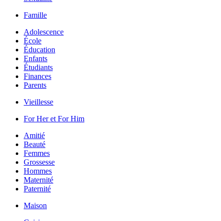
Famille
Adolescence
École
Éducation
Enfants
Étudiants
Finances
Parents
Vieillesse
For Her et For Him
Amitié
Beauté
Femmes
Grossesse
Hommes
Maternité
Paternité
Maison