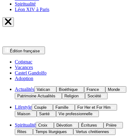
Spiritualité
Léon XIV à Paris
Édition
française
Cotignac
Vacances
Castel Gandolfo
Adoption
Actualités
Vatican
Bioéthique
France
Monde
Patrimoine Actualités
Religion
Société
Lifestyle
Couple
Famille
For Her et For Him
Maison
Santé
Vie professionnelle
Spiritualité
Croix
Dévotion
Écritures
Prière
Rites
Temps liturgiques
Vertus chrétiennes