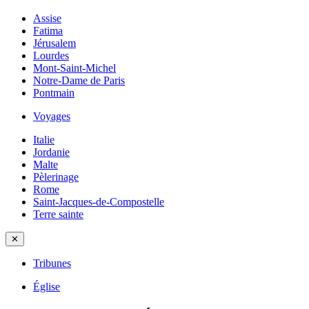
Assise
Fatima
Jérusalem
Lourdes
Mont-Saint-Michel
Notre-Dame de Paris
Pontmain
Voyages
Italie
Jordanie
Malte
Pèlerinage
Rome
Saint-Jacques-de-Compostelle
Terre sainte
✕
Tribunes
Église