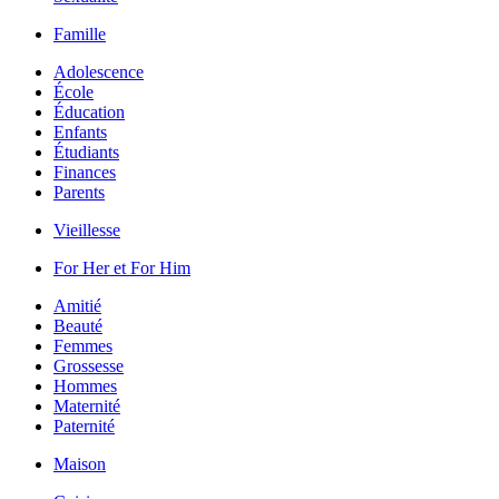
Famille
Adolescence
École
Éducation
Enfants
Étudiants
Finances
Parents
Vieillesse
For Her et For Him
Amitié
Beauté
Femmes
Grossesse
Hommes
Maternité
Paternité
Maison