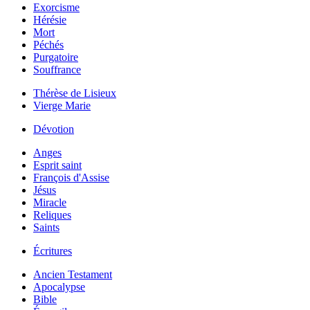
Exorcisme
Hérésie
Mort
Péchés
Purgatoire
Souffrance
Thérèse de Lisieux
Vierge Marie
Dévotion
Anges
Esprit saint
François d'Assise
Jésus
Miracle
Reliques
Saints
Écritures
Ancien Testament
Apocalypse
Bible