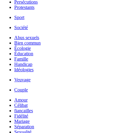
Persécutions
Protestants
Sport
Société
Abus sexuels
Bien commun
Écologie
Éducation
Famille
Handicap
Idéologies
Veuvage
Couple
Amour
Célibat
fiancailles
Fidélité
Mariage
Séparation
Sexualité