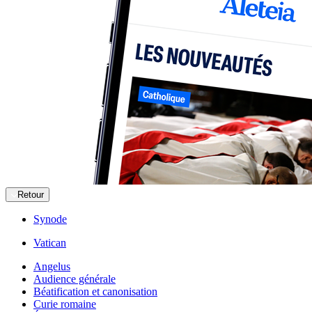
Retour
Synode
Vatican
Angelus
Audience générale
Béatification et canonisation
Curie romaine