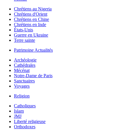
Chrétiens au Nigeria
Chrétiens d'Orient
Chrétiens en Chine
Chrétiens en Inde
États-Unis
Guerre en Ukraine
Terre sainte
Patrimoine Actualités
Archéologie
Cathédrales
Mécénat
Notre-Dame de Paris
Sanctuaires
Voyages
Religion
Catholiques
Islam
JMJ
Liberté religieuse
Orthodoxes