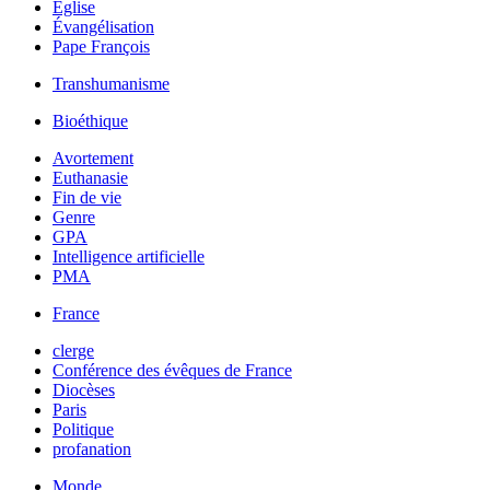
Église
Évangélisation
Pape François
Transhumanisme
Bioéthique
Avortement
Euthanasie
Fin de vie
Genre
GPA
Intelligence artificielle
PMA
France
clerge
Conférence des évêques de France
Diocèses
Paris
Politique
profanation
Monde