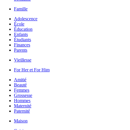
Famille
Adolescence
École
Éducation
Enfants
Étudiants
Finances
Parents
Vieillesse
For Her et For Him
Amitié
Beauté
Femmes
Grossesse
Hommes
Maternité
Paternité
Maison