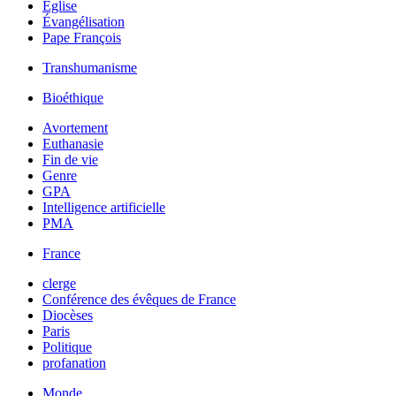
Église
Évangélisation
Pape François
Transhumanisme
Bioéthique
Avortement
Euthanasie
Fin de vie
Genre
GPA
Intelligence artificielle
PMA
France
clerge
Conférence des évêques de France
Diocèses
Paris
Politique
profanation
Monde