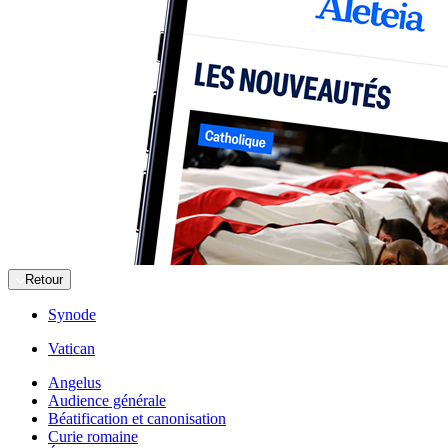
Retour
Synode
Vatican
Angelus
Audience générale
Béatification et canonisation
Curie romaine