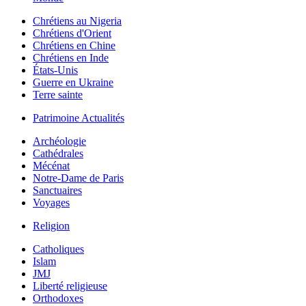
Chrétiens au Nigeria
Chrétiens d'Orient
Chrétiens en Chine
Chrétiens en Inde
États-Unis
Guerre en Ukraine
Terre sainte
Patrimoine Actualités
Archéologie
Cathédrales
Mécénat
Notre-Dame de Paris
Sanctuaires
Voyages
Religion
Catholiques
Islam
JMJ
Liberté religieuse
Orthodoxes