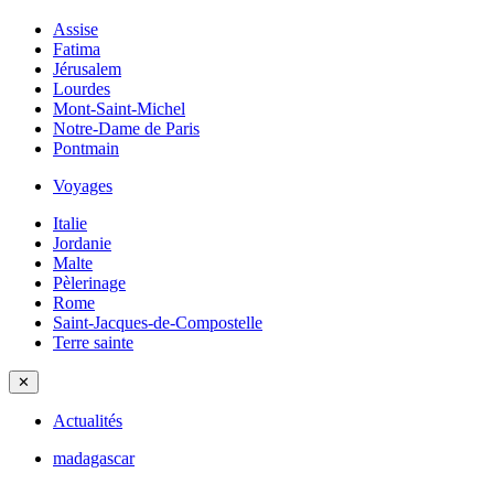
Assise
Fatima
Jérusalem
Lourdes
Mont-Saint-Michel
Notre-Dame de Paris
Pontmain
Voyages
Italie
Jordanie
Malte
Pèlerinage
Rome
Saint-Jacques-de-Compostelle
Terre sainte
✕
Actualités
madagascar