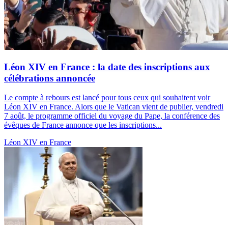
Léon XIV en France : la date des inscriptions aux
célébrations annoncée
Le compte à rebours est lancé pour tous ceux qui souhaitent voir
Léon XIV en France. Alors que le Vatican vient de publier, vendredi
7 août, le programme officiel du voyage du Pape, la conférence des
évêques de France annonce que les inscriptions...
Léon XIV en France