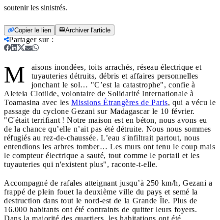
soutenir les sinistrés.
Copier le lien
Archiver l'article
Partager sur
:
M
aisons inondées, toits arrachés, réseau électrique et
tuyauteries détruits, débris et affaires personnelles
jonchant le sol… "C’est la catastrophe", confie à
Aleteia Clotilde, volontaire de Solidarité Internationale à
Toamasina avec les
Missions Étrangères de Paris
, qui a vécu le
passage du cyclone Gezani sur Madagascar le 10 février.
"C'était terrifiant ! Notre maison est en béton, nous avons eu
de la chance qu’elle n’ait pas été détruite. Nous nous sommes
réfugiés au rez-de-chaussée. L’eau s'infiltrait partout, nous
entendions les arbres tomber… Les murs ont tenu le coup mais
le compteur électrique a sauté, tout comme le portail et les
tuyauteries qui n'existent plus", raconte-t-elle.
Accompagné de rafales atteignant jusqu’à 250 km/h, Gezani a
frappé de plein fouet la deuxième ville du pays et semé la
destruction dans tout le nord-est de la Grande Île. Plus de
16.000 habitants ont été contraints de quitter leurs foyers.
Dans la majorité des quartiers, les habitations ont été