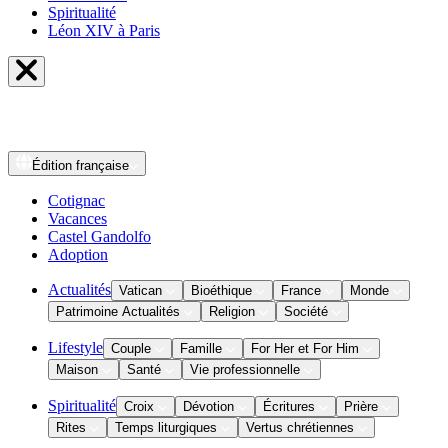
Spiritualité
Léon XIV à Paris
Édition
française
Cotignac
Vacances
Castel Gandolfo
Adoption
Actualités
Vatican
Bioéthique
France
Monde
Patrimoine Actualités
Religion
Société
Lifestyle
Couple
Famille
For Her et For Him
Maison
Santé
Vie professionnelle
Spiritualité
Croix
Dévotion
Écritures
Prière
Rites
Temps liturgiques
Vertus chrétiennes