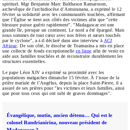
spirituel. Mgr Benjamin Marc Balthason Ramaroson,
archevêque de l'archidiocèse d’Antsiranana, a exprimé le 12
février sa solidarité avec les communautés touchées, affirmant
que l’Église se tient aux côtés des victimes afin que "cette
blessure puisse guérir rapidement". "Madagascar est une
grande île, presque un continent. Le nord a été épargné. Mais
nous sommes de tout cœur avec nos frères et sœurs touchés
par le cyclone", a-t-il déclaré dans une interview à
ACI
Afrique
. De son côté, le diocèse de Toamasina a mis en place
une collecte de fonds exceptionnelle
en ligne
afin de venir en
aide aux familles touchées et de reconstruire durablement les
structures essentielles.
Le pape Léon XIV a exprimé sa proximité avec les
populations malgaches dimanche 15 février. À l’issue de la
prière mariale de l’Angélus, depuis la place Saint-Pierre, il a
assuré de ses prières pour "les victimes et leurs familles, ainsi
que pour tous ceux qui ont subi de graves dommages".
Évangélique, mutin, ancien détenu… Qui est le
colonel Randrianirina, nouveau président de
Madagascar ?