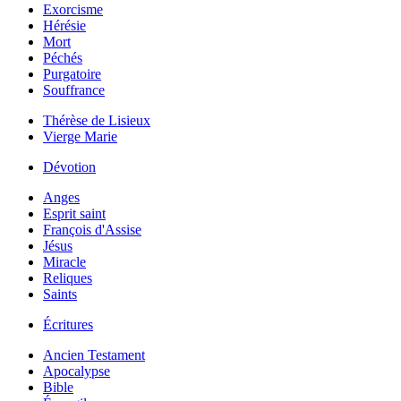
Exorcisme
Hérésie
Mort
Péchés
Purgatoire
Souffrance
Thérèse de Lisieux
Vierge Marie
Dévotion
Anges
Esprit saint
François d'Assise
Jésus
Miracle
Reliques
Saints
Écritures
Ancien Testament
Apocalypse
Bible