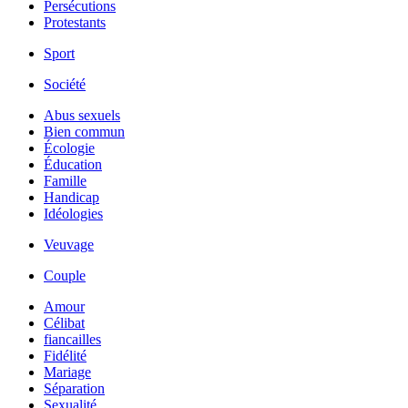
Persécutions
Protestants
Sport
Société
Abus sexuels
Bien commun
Écologie
Éducation
Famille
Handicap
Idéologies
Veuvage
Couple
Amour
Célibat
fiancailles
Fidélité
Mariage
Séparation
Sexualité