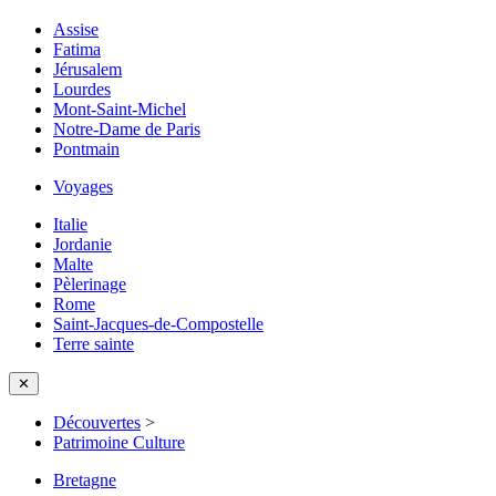
Assise
Fatima
Jérusalem
Lourdes
Mont-Saint-Michel
Notre-Dame de Paris
Pontmain
Voyages
Italie
Jordanie
Malte
Pèlerinage
Rome
Saint-Jacques-de-Compostelle
Terre sainte
✕
Découvertes
>
Patrimoine Culture
Bretagne