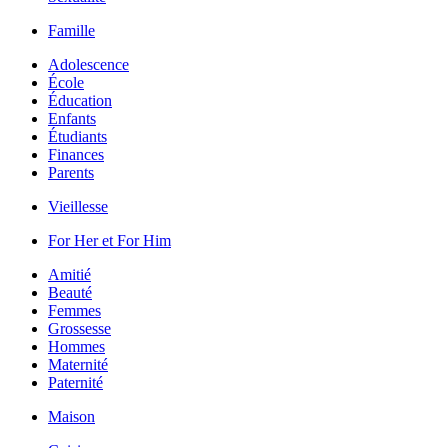
Famille
Adolescence
École
Éducation
Enfants
Étudiants
Finances
Parents
Vieillesse
For Her et For Him
Amitié
Beauté
Femmes
Grossesse
Hommes
Maternité
Paternité
Maison