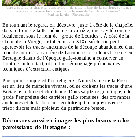
Juste à côté de la chapelle, dans le front de taille même de la carrière, se trouve
une cavité connue localement sous le nom de "grotte de Lourdes".
Mathieu Rivrin - Photographe
En tournant le regard, on découvre, juste à côté de la chapelle,
dans le front de taille même de la carrière, une cavité connue
localement sous le nom de "grotte de Lourdes". À côté de la
statue de la Vierge, installée ici au XIXe siècle, on peut
apercevoir les traces anciennes de la découpe abandonnée d'un
bloc de pierre. La carrière de Locuon est d’ailleurs la seule en
Bretagne datant de l’époque gallo-romaine à conserver un
front de taille intact, offrant un témoignage précieux des
techniques d’extraction antiques.
Plus qu’un simple édifice religieux, Notre-Dame de la Fosse
est un lieu de mémoire vivante, où se croisent les traces d’une
Bretagne antique et chrétienne. Dans sa pierre granitique, elle
garde l’empreinte des carrières gallo-romaines, des croyances
anciennes et de la foi d’un territoire qui a su préserver ce
trésor discret mais précieux du patrimoine breton.
Découvrez aussi en images les plus beaux enclos
paroissiaux de Bretagne :