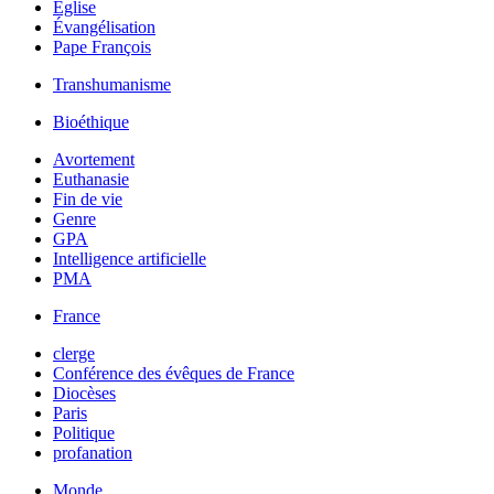
Église
Évangélisation
Pape François
Transhumanisme
Bioéthique
Avortement
Euthanasie
Fin de vie
Genre
GPA
Intelligence artificielle
PMA
France
clerge
Conférence des évêques de France
Diocèses
Paris
Politique
profanation
Monde