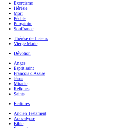
Exorcisme
Hérésie
Mort
Péchés
Purgatoire
Souffrance
Thérèse de Lisieux
Vierge Marie
Dévotion
Anges
Esprit saint
François d'Assise
Jésus
Miracle
Reliques
Saints
Écritures
Ancien Testament
Apocalypse
Bible