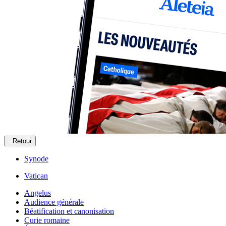
Retour
Synode
Vatican
Angelus
Audience générale
Béatification et canonisation
Curie romaine