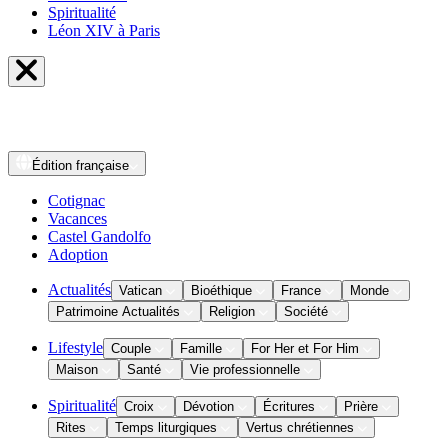
Spiritualité
Léon XIV à Paris
Édition
française
Cotignac
Vacances
Castel Gandolfo
Adoption
Actualités
Vatican
Bioéthique
France
Monde
Patrimoine Actualités
Religion
Société
Lifestyle
Couple
Famille
For Her et For Him
Maison
Santé
Vie professionnelle
Spiritualité
Croix
Dévotion
Écritures
Prière
Rites
Temps liturgiques
Vertus chrétiennes