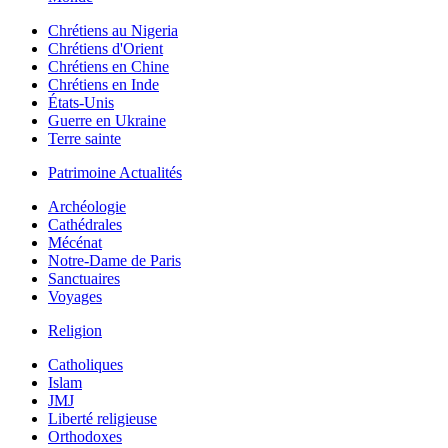
Chrétiens au Nigeria
Chrétiens d'Orient
Chrétiens en Chine
Chrétiens en Inde
États-Unis
Guerre en Ukraine
Terre sainte
Patrimoine Actualités
Archéologie
Cathédrales
Mécénat
Notre-Dame de Paris
Sanctuaires
Voyages
Religion
Catholiques
Islam
JMJ
Liberté religieuse
Orthodoxes