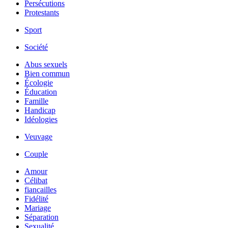
Persécutions
Protestants
Sport
Société
Abus sexuels
Bien commun
Écologie
Éducation
Famille
Handicap
Idéologies
Veuvage
Couple
Amour
Célibat
fiancailles
Fidélité
Mariage
Séparation
Sexualité