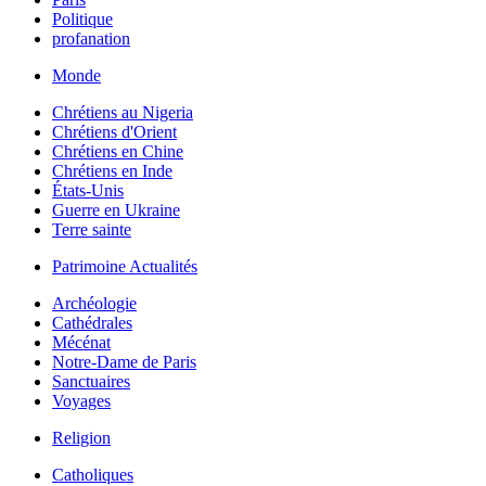
Politique
profanation
Monde
Chrétiens au Nigeria
Chrétiens d'Orient
Chrétiens en Chine
Chrétiens en Inde
États-Unis
Guerre en Ukraine
Terre sainte
Patrimoine Actualités
Archéologie
Cathédrales
Mécénat
Notre-Dame de Paris
Sanctuaires
Voyages
Religion
Catholiques