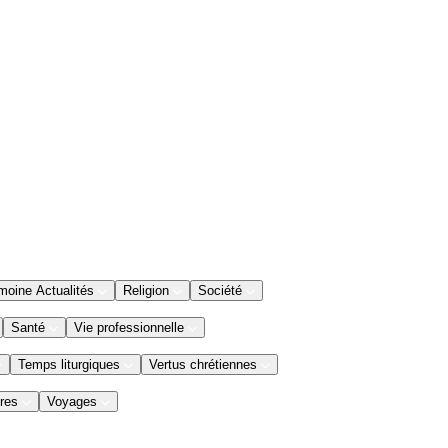
moine Actualités
Religion
Société
Santé
Vie professionnelle
Temps liturgiques
Vertus chrétiennes
res
Voyages