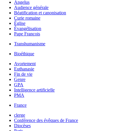
Angelus
Audience générale
Béatification et canonisation
Curie romaine
Église
Évangélisation
Pape François
Transhumanisme
Bioéthique
Avortement
Euthanasie
Fin de vie
Genre
GPA
Intelligence artificielle
PMA
France
clerge
Conférence des évêques de France
Diocèses
Paris