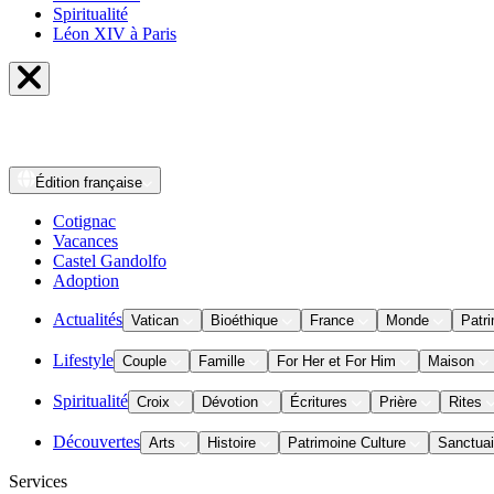
Spiritualité
Léon XIV à Paris
Édition
française
Cotignac
Vacances
Castel Gandolfo
Adoption
Actualités
Vatican
Bioéthique
France
Monde
Patri
Lifestyle
Couple
Famille
For Her et For Him
Maison
Spiritualité
Croix
Dévotion
Écritures
Prière
Rites
Découvertes
Arts
Histoire
Patrimoine Culture
Sanctuai
Services