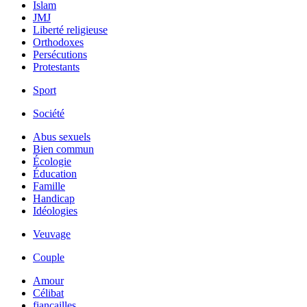
Islam
JMJ
Liberté religieuse
Orthodoxes
Persécutions
Protestants
Sport
Société
Abus sexuels
Bien commun
Écologie
Éducation
Famille
Handicap
Idéologies
Veuvage
Couple
Amour
Célibat
fiancailles