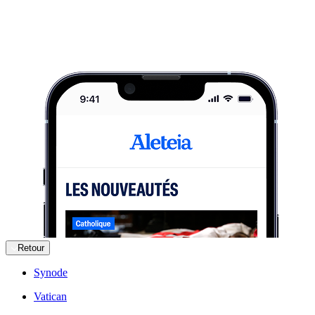
Retour
Synode
Vatican