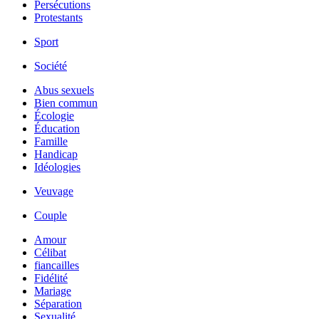
Persécutions
Protestants
Sport
Société
Abus sexuels
Bien commun
Écologie
Éducation
Famille
Handicap
Idéologies
Veuvage
Couple
Amour
Célibat
fiancailles
Fidélité
Mariage
Séparation
Sexualité