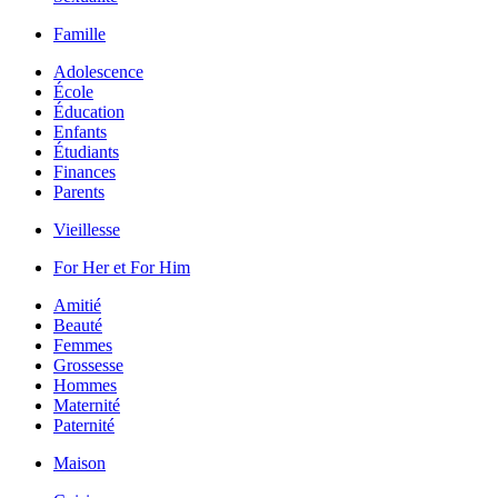
Famille
Adolescence
École
Éducation
Enfants
Étudiants
Finances
Parents
Vieillesse
For Her et For Him
Amitié
Beauté
Femmes
Grossesse
Hommes
Maternité
Paternité
Maison