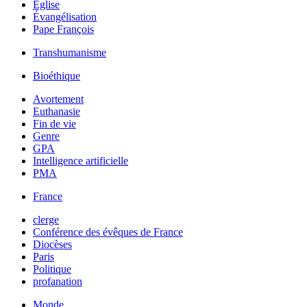
Église
Évangélisation
Pape François
Transhumanisme
Bioéthique
Avortement
Euthanasie
Fin de vie
Genre
GPA
Intelligence artificielle
PMA
France
clerge
Conférence des évêques de France
Diocèses
Paris
Politique
profanation
Monde