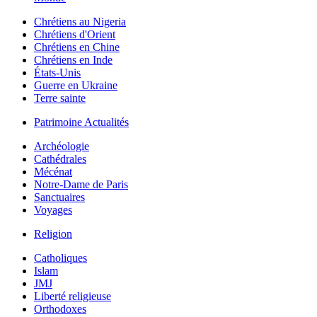
Chrétiens au Nigeria
Chrétiens d'Orient
Chrétiens en Chine
Chrétiens en Inde
États-Unis
Guerre en Ukraine
Terre sainte
Patrimoine Actualités
Archéologie
Cathédrales
Mécénat
Notre-Dame de Paris
Sanctuaires
Voyages
Religion
Catholiques
Islam
JMJ
Liberté religieuse
Orthodoxes