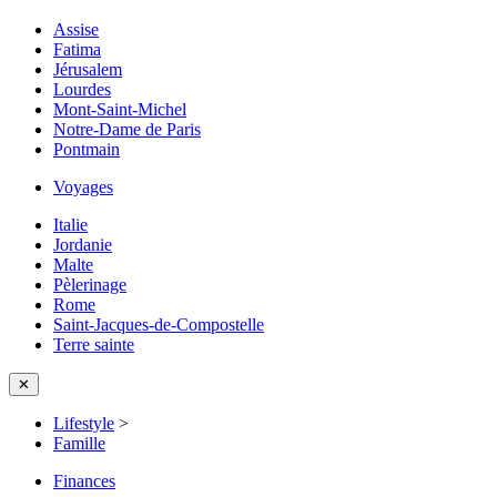
Assise
Fatima
Jérusalem
Lourdes
Mont-Saint-Michel
Notre-Dame de Paris
Pontmain
Voyages
Italie
Jordanie
Malte
Pèlerinage
Rome
Saint-Jacques-de-Compostelle
Terre sainte
✕
Lifestyle
>
Famille
Finances