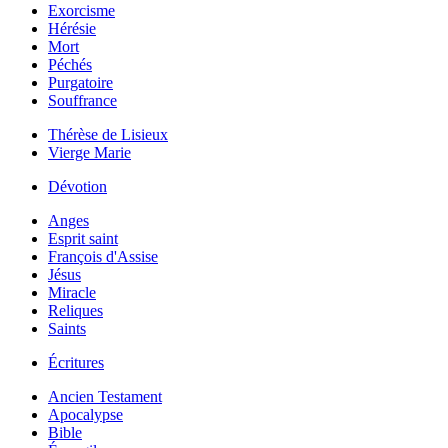
Exorcisme
Hérésie
Mort
Péchés
Purgatoire
Souffrance
Thérèse de Lisieux
Vierge Marie
Dévotion
Anges
Esprit saint
François d'Assise
Jésus
Miracle
Reliques
Saints
Écritures
Ancien Testament
Apocalypse
Bible