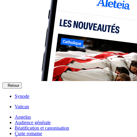
Retour
Synode
Vatican
Angelus
Audience générale
Béatification et canonisation
Curie romaine