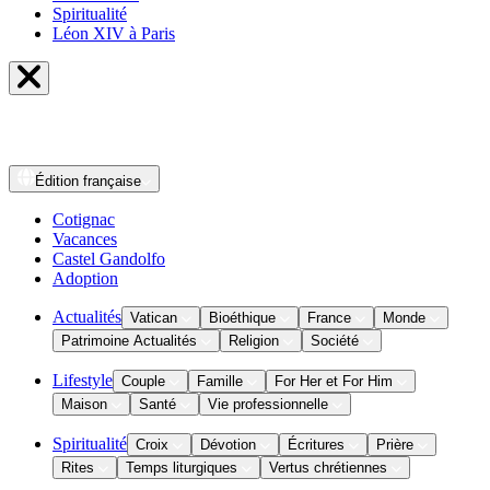
Spiritualité
Léon XIV à Paris
Édition
française
Cotignac
Vacances
Castel Gandolfo
Adoption
Actualités
Vatican
Bioéthique
France
Monde
Patrimoine Actualités
Religion
Société
Lifestyle
Couple
Famille
For Her et For Him
Maison
Santé
Vie professionnelle
Spiritualité
Croix
Dévotion
Écritures
Prière
Rites
Temps liturgiques
Vertus chrétiennes