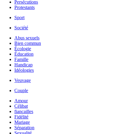
Persécutions
Protestants
Sport
Société
Abus sexuels
Bien commun
Écologie
Éducation
Famille
Handicap
Idéologies
Veuvage
Couple
Amour
Célibat
fiancailles
Fidélité
Mariage
Séparation
Sexualité