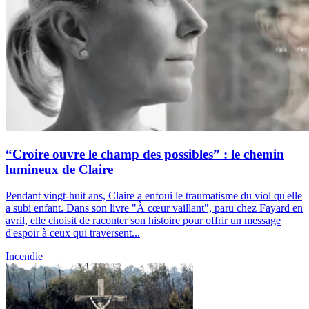
“Croire ouvre le champ des possibles” : le chemin
lumineux de Claire
Pendant vingt-huit ans, Claire a enfoui le traumatisme du viol qu'elle
a subi enfant. Dans son livre "À cœur vaillant", paru chez Fayard en
avril, elle choisit de raconter son histoire pour offrir un message
d'espoir à ceux qui traversent...
Incendie