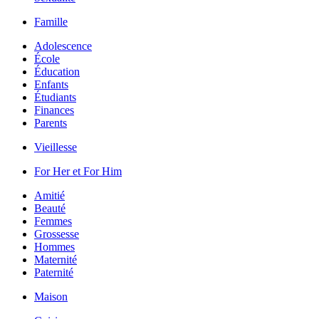
Famille
Adolescence
École
Éducation
Enfants
Étudiants
Finances
Parents
Vieillesse
For Her et For Him
Amitié
Beauté
Femmes
Grossesse
Hommes
Maternité
Paternité
Maison