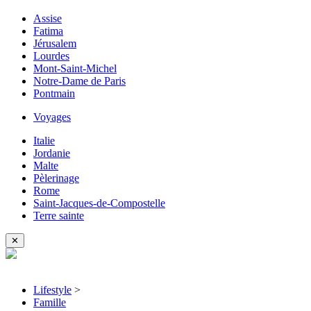
Assise
Fatima
Jérusalem
Lourdes
Mont-Saint-Michel
Notre-Dame de Paris
Pontmain
Voyages
Italie
Jordanie
Malte
Pèlerinage
Rome
Saint-Jacques-de-Compostelle
Terre sainte
✕
Lifestyle
>
Famille