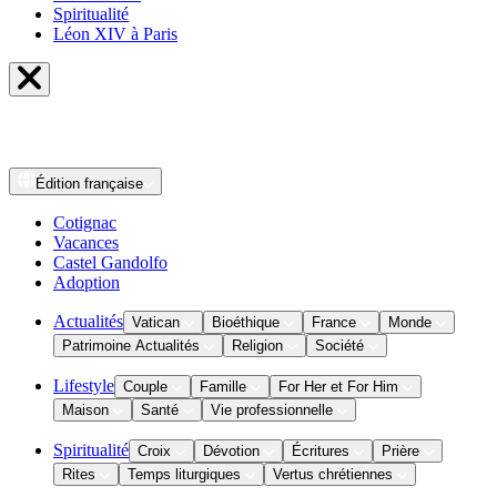
Spiritualité
Léon XIV à Paris
Édition
française
Cotignac
Vacances
Castel Gandolfo
Adoption
Actualités
Vatican
Bioéthique
France
Monde
Patrimoine Actualités
Religion
Société
Lifestyle
Couple
Famille
For Her et For Him
Maison
Santé
Vie professionnelle
Spiritualité
Croix
Dévotion
Écritures
Prière
Rites
Temps liturgiques
Vertus chrétiennes