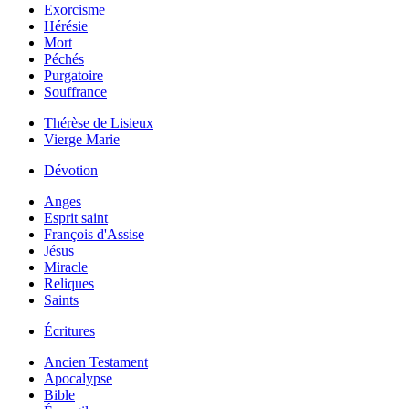
Exorcisme
Hérésie
Mort
Péchés
Purgatoire
Souffrance
Thérèse de Lisieux
Vierge Marie
Dévotion
Anges
Esprit saint
François d'Assise
Jésus
Miracle
Reliques
Saints
Écritures
Ancien Testament
Apocalypse
Bible