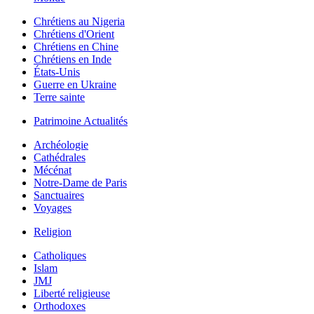
Chrétiens au Nigeria
Chrétiens d'Orient
Chrétiens en Chine
Chrétiens en Inde
États-Unis
Guerre en Ukraine
Terre sainte
Patrimoine Actualités
Archéologie
Cathédrales
Mécénat
Notre-Dame de Paris
Sanctuaires
Voyages
Religion
Catholiques
Islam
JMJ
Liberté religieuse
Orthodoxes