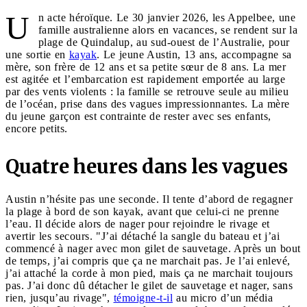
U
n acte héroïque. Le 30 janvier 2026, les Appelbee, une
famille australienne alors en vacances, se rendent sur la
plage de Quindalup, au sud-ouest de l’Australie, pour
une sortie en
kayak
. Le jeune Austin, 13 ans, accompagne sa
mère, son frère de 12 ans et sa petite sœur de 8 ans. La mer
est agitée et l’embarcation est rapidement emportée au large
par des vents violents : la famille se retrouve seule au milieu
de l’océan, prise dans des vagues impressionnantes. La mère
du jeune garçon est contrainte de rester avec ses enfants,
encore petits.
Quatre heures dans les vagues
Austin n’hésite pas une seconde. Il tente d’abord de regagner
la plage à bord de son kayak, avant que celui-ci ne prenne
l’eau. Il décide alors de nager pour rejoindre le rivage et
avertir les secours. "J’ai détaché la sangle du bateau et j’ai
commencé à nager avec mon gilet de sauvetage. Après un bout
de temps, j’ai compris que ça ne marchait pas. Je l’ai enlevé,
j’ai attaché la corde à mon pied, mais ça ne marchait toujours
pas. J’ai donc dû détacher le gilet de sauvetage et nager, sans
rien, jusqu’au rivage",
témoigne-t-il
au micro d’un média