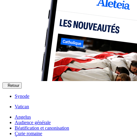
Retour
Synode
Vatican
Angelus
Audience générale
Béatification et canonisation
Curie romaine