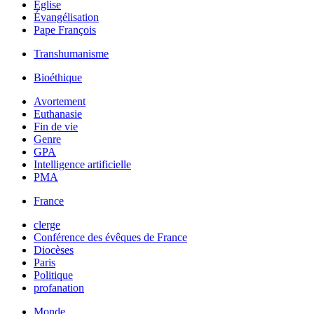
Église
Évangélisation
Pape François
Transhumanisme
Bioéthique
Avortement
Euthanasie
Fin de vie
Genre
GPA
Intelligence artificielle
PMA
France
clerge
Conférence des évêques de France
Diocèses
Paris
Politique
profanation
Monde