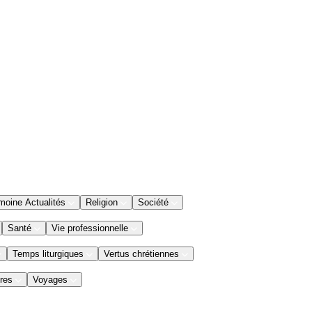
moine Actualités
Religion
Société
Santé
Vie professionnelle
Temps liturgiques
Vertus chrétiennes
res
Voyages