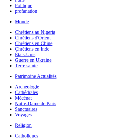
Politique
profanation
Monde
Chrétiens au Nigeria
Chrétiens d'Orient
Chrétiens en Chine
Chrétiens en Inde
États-Unis
Guerre en Ukraine
Terre sainte
Patrimoine Actualités
Archéologie
Cathédrales
Mécénat
Notre-Dame de Paris
Sanctuaires
Voyages
Religion
Catholiques