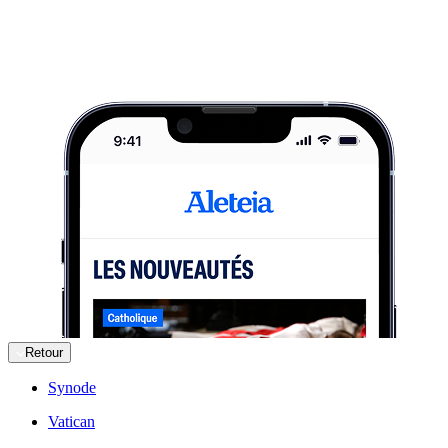
Retour
Synode
Vatican