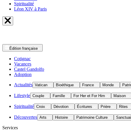
Spiritualité
Léon XIV à Paris
Édition
française
Cotignac
Vacances
Castel Gandolfo
Adoption
Actualités
Vatican
Bioéthique
France
Monde
Patri
Lifestyle
Couple
Famille
For Her et For Him
Maison
Spiritualité
Croix
Dévotion
Écritures
Prière
Rites
Découvertes
Arts
Histoire
Patrimoine Culture
Sanctuai
Services