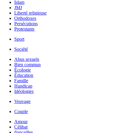
Islam
JMJ
Liberté religieuse
Orthodoxes
Persécutions
Protestants
Sport
Société
Abus sexuels
Bien commun
Écologie
Éducation
Famille
Handicap
Idéologies
Veuvage
Couple
Amour
Célibat
fiancailles