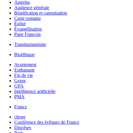
Angelus
Audience générale
Béatification et canonisation
Curie romaine
Église
Évangélisation
Pape François
Transhumanisme
Bioéthique
Avortement
Euthanasie
Fin de vie
Genre
GPA
Intelligence artificielle
PMA
France
clerge
Conférence des évêques de France
Diocèses
Paris