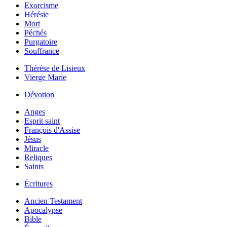
Exorcisme
Hérésie
Mort
Péchés
Purgatoire
Souffrance
Thérèse de Lisieux
Vierge Marie
Dévotion
Anges
Esprit saint
François d'Assise
Jésus
Miracle
Reliques
Saints
Écritures
Ancien Testament
Apocalypse
Bible