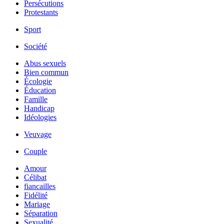
Persécutions
Protestants
Sport
Société
Abus sexuels
Bien commun
Écologie
Éducation
Famille
Handicap
Idéologies
Veuvage
Couple
Amour
Célibat
fiancailles
Fidélité
Mariage
Séparation
Sexualité