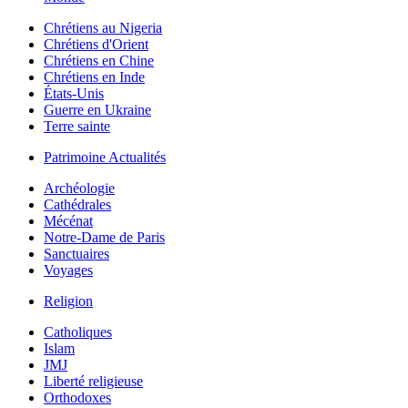
Chrétiens au Nigeria
Chrétiens d'Orient
Chrétiens en Chine
Chrétiens en Inde
États-Unis
Guerre en Ukraine
Terre sainte
Patrimoine Actualités
Archéologie
Cathédrales
Mécénat
Notre-Dame de Paris
Sanctuaires
Voyages
Religion
Catholiques
Islam
JMJ
Liberté religieuse
Orthodoxes