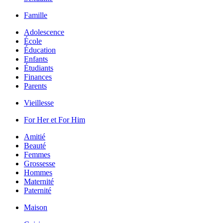
Famille
Adolescence
École
Éducation
Enfants
Étudiants
Finances
Parents
Vieillesse
For Her et For Him
Amitié
Beauté
Femmes
Grossesse
Hommes
Maternité
Paternité
Maison