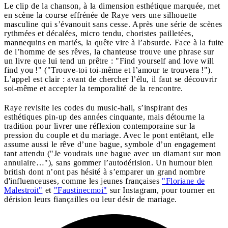
Le clip de la chanson, à la dimension esthétique marquée, met
en scène la course effrénée de Raye vers une silhouette
masculine qui s’évanouit sans cesse. Après une série de scènes
rythmées et décalées, micro tendu, choristes pailletées,
mannequins en mariés, la quête vire à l’absurde. Face à la fuite
de l’homme de ses rêves, la chanteuse trouve une phrase sur
un livre que lui tend un prêtre : "Find yourself and love will
find you !" ("Trouve-toi toi-même et l’amour te trouvera !").
L’appel est clair : avant de chercher l’élu, il faut se découvrir
soi-même et accepter la temporalité de la rencontre.
Raye revisite les codes du music-hall, s’inspirant des
esthétiques pin-up des années cinquante, mais détourne la
tradition pour livrer une réflexion contemporaine sur la
pression du couple et du mariage. Avec le pont entêtant, elle
assume aussi le rêve d’une bague, symbole d’un engagement
tant attendu ("Je voudrais une bague avec un diamant sur mon
annulaire…"), sans gommer l’autodérision. Un humour bien
british dont n’ont pas hésité à s’emparer un grand nombre
d'influenceuses, comme les jeunes françaises
"Floriane de
Malestroit"
et
"Faustinecmoi"
sur Instagram, pour tourner en
dérision leurs fiançailles ou leur désir de mariage.