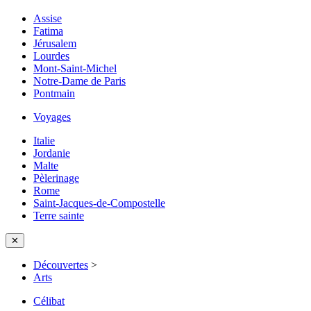
Assise
Fatima
Jérusalem
Lourdes
Mont-Saint-Michel
Notre-Dame de Paris
Pontmain
Voyages
Italie
Jordanie
Malte
Pèlerinage
Rome
Saint-Jacques-de-Compostelle
Terre sainte
✕
Découvertes
>
Arts
Célibat