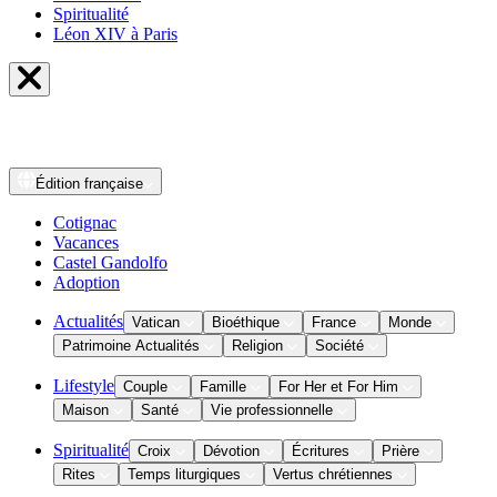
Spiritualité
Léon XIV à Paris
Édition
française
Cotignac
Vacances
Castel Gandolfo
Adoption
Actualités
Vatican
Bioéthique
France
Monde
Patrimoine Actualités
Religion
Société
Lifestyle
Couple
Famille
For Her et For Him
Maison
Santé
Vie professionnelle
Spiritualité
Croix
Dévotion
Écritures
Prière
Rites
Temps liturgiques
Vertus chrétiennes