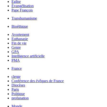
Église
Évangélisation
Pape François
Transhumanisme
Bioéthique
Avortement
Euthanasie
Fin de vie
Genre
GPA
Intelligence artificielle
PMA
France
clerge
Conférence des évêques de France
Diocèses
Paris
Politique
profanation
Monde