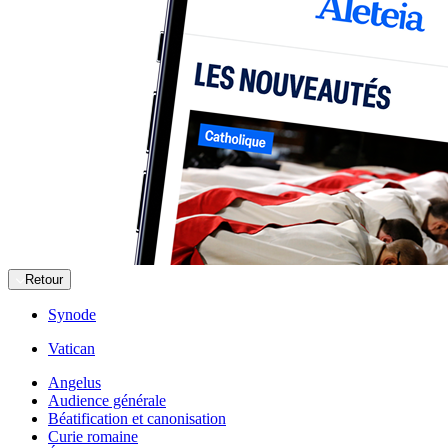
Retour
Synode
Vatican
Angelus
Audience générale
Béatification et canonisation
Curie romaine