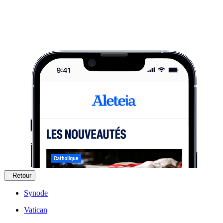
Retour
Synode
Vatican