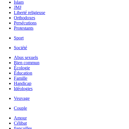
Islam
JMJ
Liberté religieuse
Orthodoxes
Persécutions
Protestants
Sport
Société
Abus sexuels
Bien commun
Écologie
Éducation
Famille
Handicap
Idéologies
Veuvage
Couple
Amour
Célibat
fiancailles