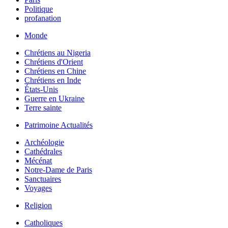
Politique
profanation
Monde
Chrétiens au Nigeria
Chrétiens d'Orient
Chrétiens en Chine
Chrétiens en Inde
États-Unis
Guerre en Ukraine
Terre sainte
Patrimoine Actualités
Archéologie
Cathédrales
Mécénat
Notre-Dame de Paris
Sanctuaires
Voyages
Religion
Catholiques