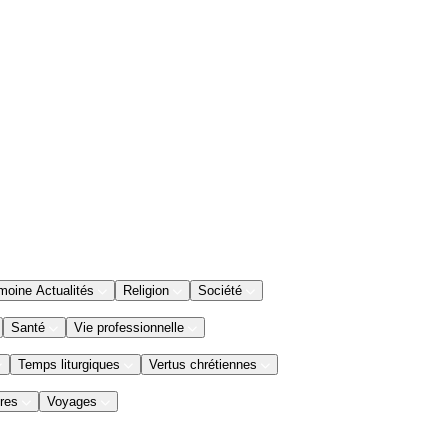
moine Actualités
Religion
Société
Santé
Vie professionnelle
Temps liturgiques
Vertus chrétiennes
res
Voyages