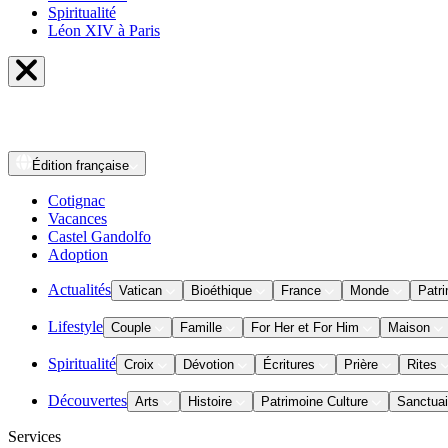
Spiritualité
Léon XIV à Paris
Édition
française
Cotignac
Vacances
Castel Gandolfo
Adoption
Actualités
Vatican
Bioéthique
France
Monde
Patri
Lifestyle
Couple
Famille
For Her et For Him
Maison
Spiritualité
Croix
Dévotion
Écritures
Prière
Rites
Découvertes
Arts
Histoire
Patrimoine Culture
Sanctuai
Services