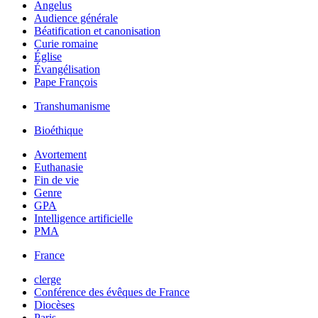
Angelus
Audience générale
Béatification et canonisation
Curie romaine
Église
Évangélisation
Pape François
Transhumanisme
Bioéthique
Avortement
Euthanasie
Fin de vie
Genre
GPA
Intelligence artificielle
PMA
France
clerge
Conférence des évêques de France
Diocèses
Paris