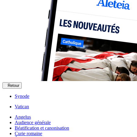
Retour
Synode
Vatican
Angelus
Audience générale
Béatification et canonisation
Curie romaine