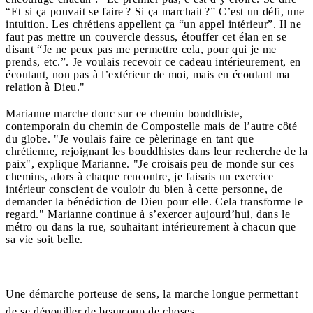
“Et si ça pouvait se faire ? Si ça marchait ?” C’est un défi, une
intuition. Les chrétiens appellent ça “un appel intérieur”. Il ne
faut pas mettre un couvercle dessus, étouffer cet élan en se
disant “Je ne peux pas me permettre cela, pour qui je me
prends, etc.”. Je voulais recevoir ce cadeau intérieurement, en
écoutant, non pas à l’extérieur de moi, mais en écoutant ma
relation à Dieu."
Marianne marche donc sur ce chemin bouddhiste,
contemporain du chemin de Compostelle mais de l’autre côté
du globe. "Je voulais faire ce pèlerinage en tant que
chrétienne, rejoignant les bouddhistes dans leur recherche de la
paix", explique Marianne. "Je croisais peu de monde sur ces
chemins, alors à chaque rencontre, je faisais un exercice
intérieur conscient de vouloir du bien à cette personne, de
demander la bénédiction de Dieu pour elle. Cela transforme le
regard." Marianne continue à s’exercer aujourd’hui, dans le
métro ou dans la rue, souhaitant intérieurement à chacun que
sa vie soit belle.
Une démarche porteuse de sens, la marche longue permettant
de se dépouiller de beaucoup de choses.