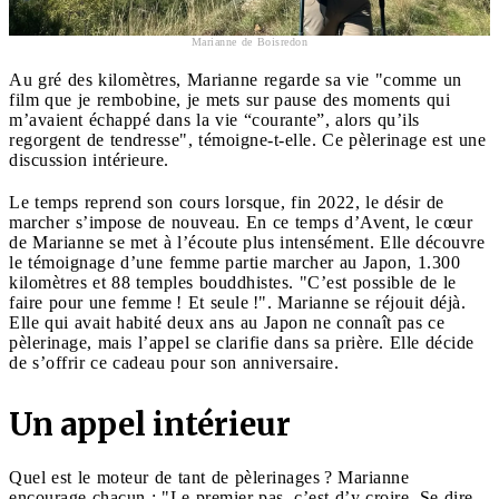
Marianne de Boisredon
Au gré des kilomètres, Marianne regarde sa vie "comme un
film que je rembobine, je mets sur pause des moments qui
m’avaient échappé dans la vie “courante”, alors qu’ils
regorgent de tendresse", témoigne-t-elle. Ce pèlerinage est une
discussion intérieure.
Le temps reprend son cours lorsque, fin 2022, le désir de
marcher s’impose de nouveau. En ce temps d’Avent, le cœur
de Marianne se met à l’écoute plus intensément. Elle découvre
le témoignage d’une femme partie marcher au Japon, 1.300
kilomètres et 88 temples bouddhistes. "C’est possible de le
faire pour une femme ! Et seule !". Marianne se réjouit déjà.
Elle qui avait habité deux ans au Japon ne connaît pas ce
pèlerinage, mais l’appel se clarifie dans sa prière. Elle décide
de s’offrir ce cadeau pour son anniversaire.
Un appel intérieur
Quel est le moteur de tant de pèlerinages ? Marianne
encourage chacun : "Le premier pas, c’est d’y croire. Se dire