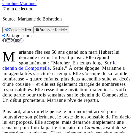
Caroline Moulinet
|
7
min de lecture
Source:
Marianne de Boisredon
Copier le lien
Archiver l'article
Partager sur
:
M
arianne fête ses 50 ans quand son mari Hubert lui
demande ce qui lui ferait plaisir. Elle répond
spontanément : "Marcher. En temps long. Sur
le
chemin de Compostelle
. Seule." À cette époque, Marianne a
un agenda très structuré et rempli. Elle s’occupe de sa famille
nombreuse – quatre enfants, plus deux accueillis suite au décès
d’une cousine – et elle est également chargée de nombreuses
responsabilités. Elle ressent une invitation à ralentir. La voilà
donc partie pour trois semaines sur le chemin de Compostelle.
Un début prometteur. Marianne rêve de repartir.
Plus tard, alors qu’elle pense le bon moment arrivé pour
poursuivre son pèlerinage, le poste de responsable de Fondacio
lui est proposé. Elle accepte, mais demande simplement une
semaine pour finir la partie française du
Camino
, avant de se
lancer dans sa mission. C’est seulement après ses cinq années