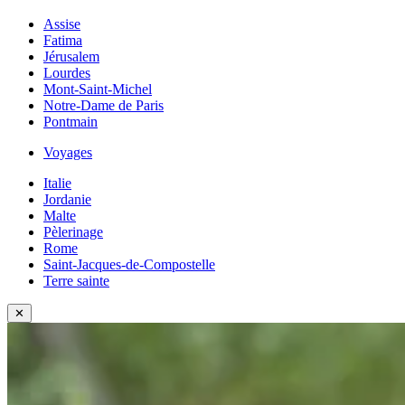
Assise
Fatima
Jérusalem
Lourdes
Mont-Saint-Michel
Notre-Dame de Paris
Pontmain
Voyages
Italie
Jordanie
Malte
Pèlerinage
Rome
Saint-Jacques-de-Compostelle
Terre sainte
✕