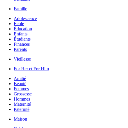
Famille
Adolescence
École
Éducation
Enfants
Étudiants
Finances
Parents
Vieillesse
For Her et For Him
Amitié
Beauté
Femmes
Grossesse
Hommes
Maternité
Paternité
Maison