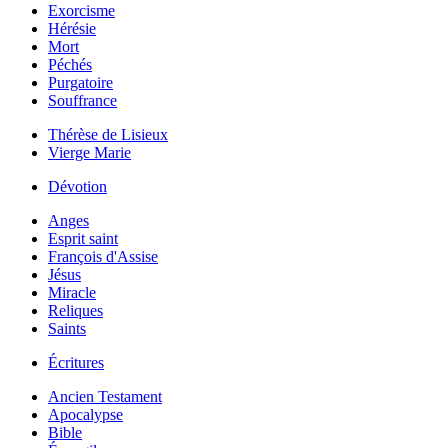
Exorcisme
Hérésie
Mort
Péchés
Purgatoire
Souffrance
Thérèse de Lisieux
Vierge Marie
Dévotion
Anges
Esprit saint
François d'Assise
Jésus
Miracle
Reliques
Saints
Écritures
Ancien Testament
Apocalypse
Bible