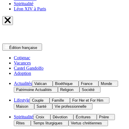
Spiritualité
Léon XIV à Paris
Édition
française
Cotignac
Vacances
Castel Gandolfo
Adoption
Actualités
Vatican
Bioéthique
France
Monde
Patrimoine Actualités
Religion
Société
Lifestyle
Couple
Famille
For Her et For Him
Maison
Santé
Vie professionnelle
Spiritualité
Croix
Dévotion
Écritures
Prière
Rites
Temps liturgiques
Vertus chrétiennes