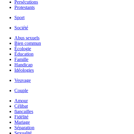
Persécutions
Protestants
Sport
Société
Abus sexuels
Bien commun
Écologie
Éducation
Famille
Handicap
Idéologies
Veuvage
Couple
Amour
Célibat
fiancailles
Fidélité
Mariage
Séparation
Sexualité