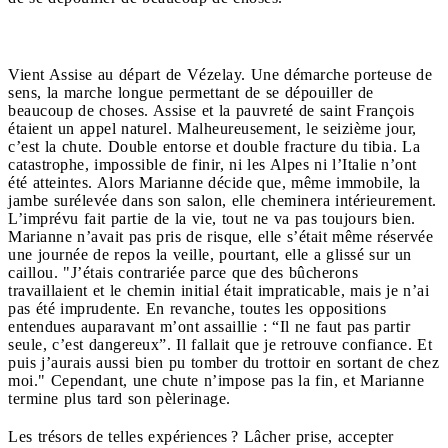
Vient Assise au départ de Vézelay. Une démarche porteuse de
sens, la marche longue permettant de se dépouiller de
beaucoup de choses. Assise et la pauvreté de saint François
étaient un appel naturel. Malheureusement, le seizième jour,
c’est la chute. Double entorse et double fracture du tibia. La
catastrophe, impossible de finir, ni les Alpes ni l’Italie n’ont
été atteintes. Alors Marianne décide que, même immobile, la
jambe surélevée dans son salon, elle cheminera intérieurement.
L’imprévu fait partie de la vie, tout ne va pas toujours bien.
Marianne n’avait pas pris de risque, elle s’était même réservée
une journée de repos la veille, pourtant, elle a glissé sur un
caillou. "J’étais contrariée parce que des bûcherons
travaillaient et le chemin initial était impraticable, mais je n’ai
pas été imprudente. En revanche, toutes les oppositions
entendues auparavant m’ont assaillie : “Il ne faut pas partir
seule, c’est dangereux”. Il fallait que je retrouve confiance. Et
puis j’aurais aussi bien pu tomber du trottoir en sortant de chez
moi." Cependant, une chute n’impose pas la fin, et Marianne
termine plus tard son pèlerinage.
Les trésors de telles expériences ? Lâcher prise, accepter