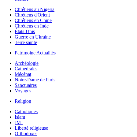
Chrétiens au Nigeria
Chrétiens d'Orient
Chrétiens en Chine
Chrétiens en Inde
États-Unis
Guerre en Ukraine
Terre sainte
Patrimoine Actualités
Archéologie
Cathédrales
Mécénat
Notre-Dame de Paris
Sanctuaires
Voyages
Religion
Catholiques
Islam
JMJ
Liberté religieuse
Orthodoxes