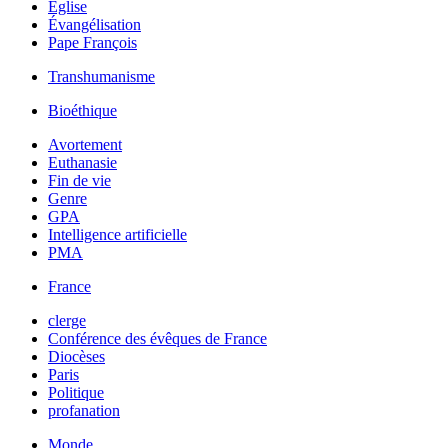
Église
Évangélisation
Pape François
Transhumanisme
Bioéthique
Avortement
Euthanasie
Fin de vie
Genre
GPA
Intelligence artificielle
PMA
France
clerge
Conférence des évêques de France
Diocèses
Paris
Politique
profanation
Monde