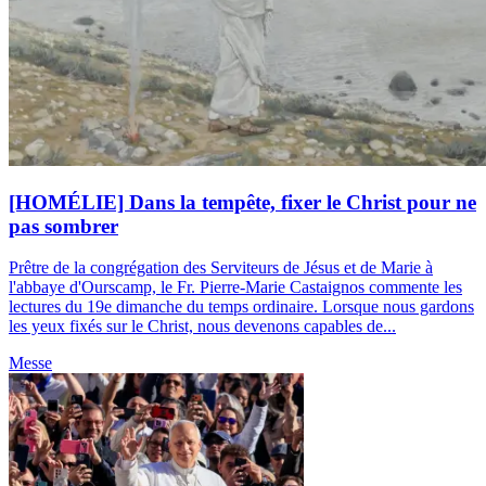
[HOMÉLIE] Dans la tempête, fixer le Christ pour ne
pas sombrer
Prêtre de la congrégation des Serviteurs de Jésus et de Marie à
l'abbaye d'Ourscamp, le Fr. Pierre-Marie Castaignos commente les
lectures du 19e dimanche du temps ordinaire. Lorsque nous gardons
les yeux fixés sur le Christ, nous devenons capables de...
Messe