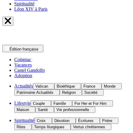
Spiritualité
Léon XIV à Paris
Édition
française
Cotignac
Vacances
Castel Gandolfo
Adoption
Actualités
Vatican
Bioéthique
France
Monde
Patrimoine Actualités
Religion
Société
Lifestyle
Couple
Famille
For Her et For Him
Maison
Santé
Vie professionnelle
Spiritualité
Croix
Dévotion
Écritures
Prière
Rites
Temps liturgiques
Vertus chrétiennes