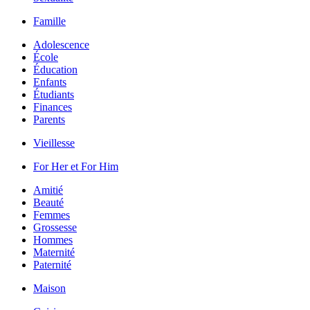
Famille
Adolescence
École
Éducation
Enfants
Étudiants
Finances
Parents
Vieillesse
For Her et For Him
Amitié
Beauté
Femmes
Grossesse
Hommes
Maternité
Paternité
Maison