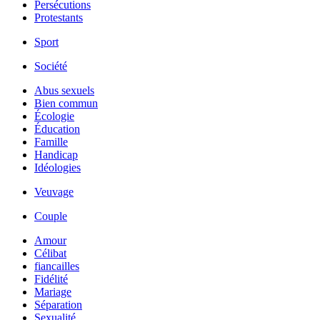
Persécutions
Protestants
Sport
Société
Abus sexuels
Bien commun
Écologie
Éducation
Famille
Handicap
Idéologies
Veuvage
Couple
Amour
Célibat
fiancailles
Fidélité
Mariage
Séparation
Sexualité