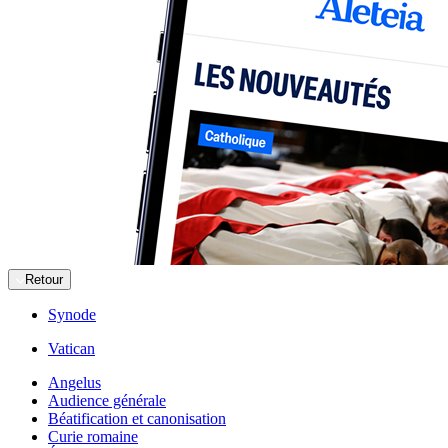
Retour
Synode
Vatican
Angelus
Audience générale
Béatification et canonisation
Curie romaine