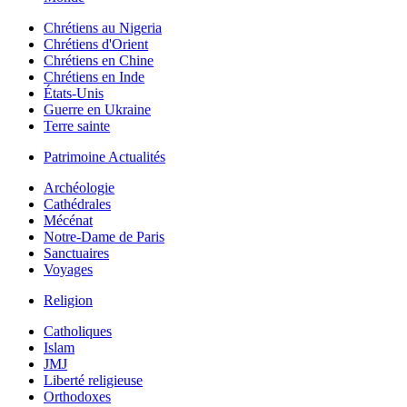
Chrétiens au Nigeria
Chrétiens d'Orient
Chrétiens en Chine
Chrétiens en Inde
États-Unis
Guerre en Ukraine
Terre sainte
Patrimoine Actualités
Archéologie
Cathédrales
Mécénat
Notre-Dame de Paris
Sanctuaires
Voyages
Religion
Catholiques
Islam
JMJ
Liberté religieuse
Orthodoxes