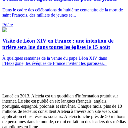
Dans le cadre des célébrations du huitième centenaire de la mort de
saint François, des milliers de jeunes se...
Prière
Visite de Léon XIV en France : une intention de
prière sera lue dans toutes les églises le 15 août
À quelques semaines de la venue du pape Léon XIV dans
l’Hexagone, les évêques de France invitent les paroisses...
Lancé en 2013, Aleteia est un quotidien d'information gratuit sur
internet. Le site est publié en six langues (français, anglais,
portugais, espagnol, polonais et slovène). Chaque mois, plus de 10
millions de lecteurs consultent Aleteia à travers son site web, son
application et les réseaux sociaux. Aleteia touche près de 50 millions
de personnes dans le monde, ce qui en fait un des leaders des médias
catholiques en ligne.