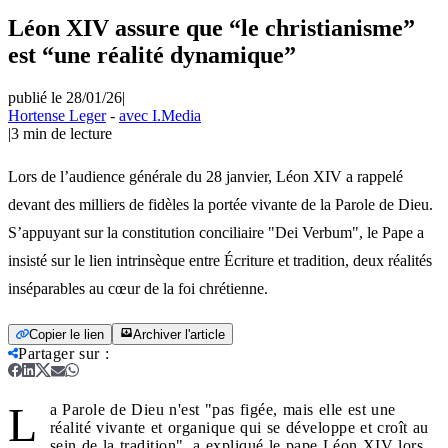
Léon XIV assure que “le christianisme”
est “une réalité dynamique”
publié le 28/01/26
|
Hortense Leger
-
avec I.Media
|
3
min de lecture
Lors de l’audience générale du 28 janvier, Léon XIV a rappelé
devant des milliers de fidèles la portée vivante de la Parole de Dieu.
S’appuyant sur la constitution conciliaire "Dei Verbum", le Pape a
insisté sur le lien intrinsèque entre Écriture et tradition, deux réalités
inséparables au cœur de la foi chrétienne.
Copier le lien
Archiver l'article
Partager sur
:
L
a Parole de Dieu n'est "pas figée, mais elle est une
réalité vivante et organique qui se développe et croît au
sein de la tradition", a expliqué le pape Léon XIV lors