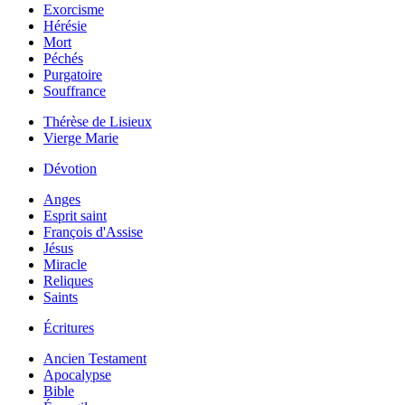
Exorcisme
Hérésie
Mort
Péchés
Purgatoire
Souffrance
Thérèse de Lisieux
Vierge Marie
Dévotion
Anges
Esprit saint
François d'Assise
Jésus
Miracle
Reliques
Saints
Écritures
Ancien Testament
Apocalypse
Bible