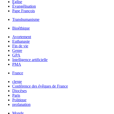
Église
Évangélisation
Pape François
Transhumanisme
Bioéthique
Avortement
Euthanasie
Fin de vie
Genre
GPA
Intelligence artificielle
PMA
France
clerge
Conférence des évêques de France
Diocèses
Paris
Politique
profanation
Monde