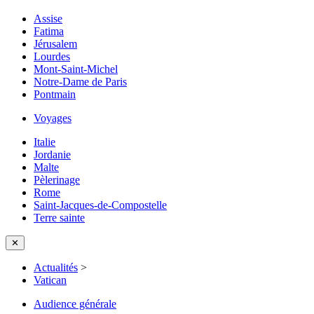
Assise
Fatima
Jérusalem
Lourdes
Mont-Saint-Michel
Notre-Dame de Paris
Pontmain
Voyages
Italie
Jordanie
Malte
Pèlerinage
Rome
Saint-Jacques-de-Compostelle
Terre sainte
✕
Actualités
>
Vatican
Audience générale