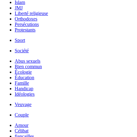
Islam
JMJ
Liberté religieuse
Orthodoxes
Persécutions
Protestants
Sport
Société
Abus sexuels
Bien commun
Écologie
Éducation
Famille
Handicap
Idéologies
Veuvage
Couple
Amour
Célibat
fiancailles