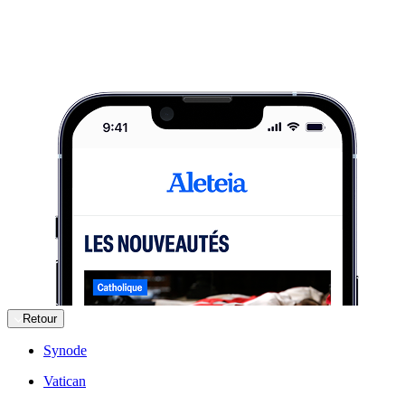
Retour
Synode
Vatican