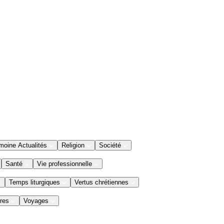
moine Actualités
Religion
Société
Santé
Vie professionnelle
Temps liturgiques
Vertus chrétiennes
res
Voyages