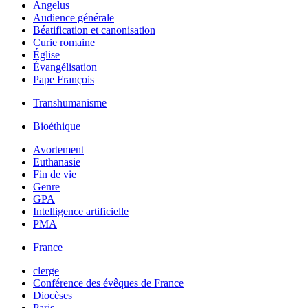
Angelus
Audience générale
Béatification et canonisation
Curie romaine
Église
Évangélisation
Pape François
Transhumanisme
Bioéthique
Avortement
Euthanasie
Fin de vie
Genre
GPA
Intelligence artificielle
PMA
France
clerge
Conférence des évêques de France
Diocèses
Paris