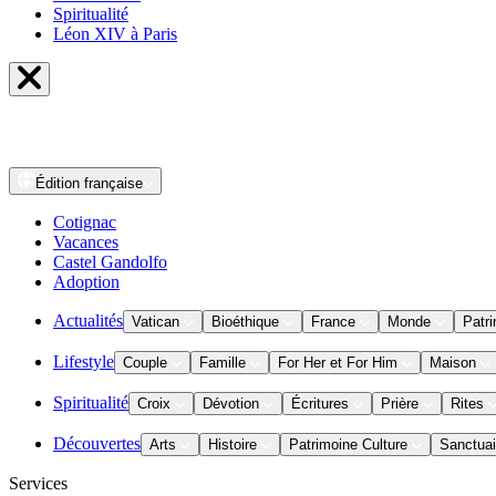
Spiritualité
Léon XIV à Paris
Édition
française
Cotignac
Vacances
Castel Gandolfo
Adoption
Actualités
Vatican
Bioéthique
France
Monde
Patri
Lifestyle
Couple
Famille
For Her et For Him
Maison
Spiritualité
Croix
Dévotion
Écritures
Prière
Rites
Découvertes
Arts
Histoire
Patrimoine Culture
Sanctuai
Services