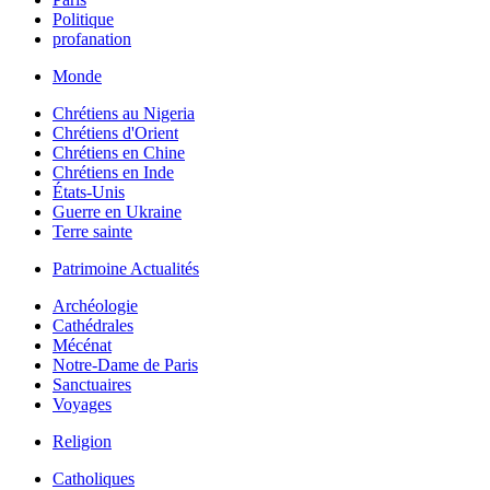
Politique
profanation
Monde
Chrétiens au Nigeria
Chrétiens d'Orient
Chrétiens en Chine
Chrétiens en Inde
États-Unis
Guerre en Ukraine
Terre sainte
Patrimoine Actualités
Archéologie
Cathédrales
Mécénat
Notre-Dame de Paris
Sanctuaires
Voyages
Religion
Catholiques