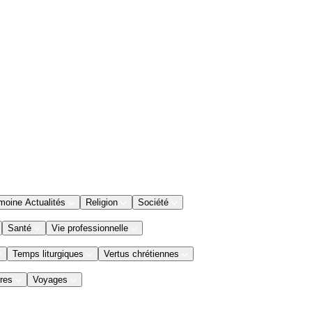
moine Actualités
Religion
Société
Santé
Vie professionnelle
Temps liturgiques
Vertus chrétiennes
res
Voyages