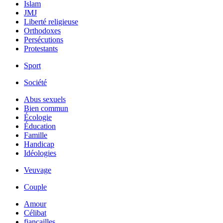
Islam
JMJ
Liberté religieuse
Orthodoxes
Persécutions
Protestants
Sport
Société
Abus sexuels
Bien commun
Écologie
Éducation
Famille
Handicap
Idéologies
Veuvage
Couple
Amour
Célibat
fiancailles