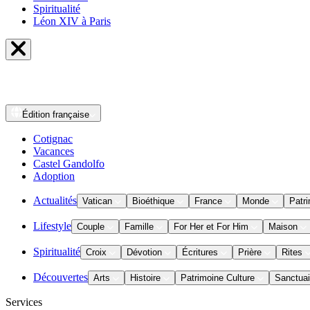
Spiritualité
Léon XIV à Paris
Édition
française
Cotignac
Vacances
Castel Gandolfo
Adoption
Actualités
Vatican
Bioéthique
France
Monde
Patri
Lifestyle
Couple
Famille
For Her et For Him
Maison
Spiritualité
Croix
Dévotion
Écritures
Prière
Rites
Découvertes
Arts
Histoire
Patrimoine Culture
Sanctuai
Services