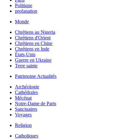
Politique
profanation
Monde
Chrétiens au Nigeria
Chrétiens d'Orient
Chrétiens en Chine
Chrétiens en Inde
États-Unis
Guerre en Ukraine
Terre sainte
Patrimoine Actualités
Archéologie
Cathédrales
Mécénat
Notre-Dame de Paris
Sanctuaires
Voyages
Religion
Catholiques