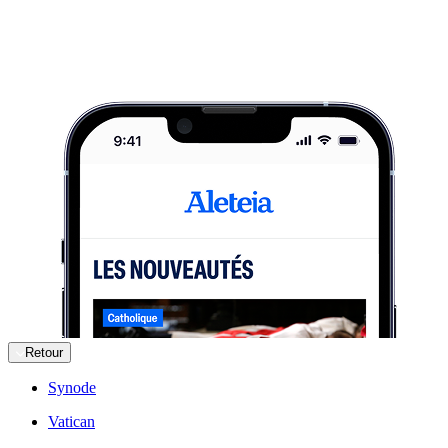
Retour
Synode
Vatican