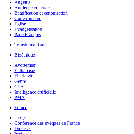
Angelus
Audience générale
Béatification et canonisation
Curie romaine
Église
Évangélisation
Pape François
Transhumanisme
Bioéthique
Avortement
Euthanasie
Fin de vie
Genre
GPA
Intelligence artificielle
PMA
France
clerge
Conférence des évêques de France
Diocèses
Paris