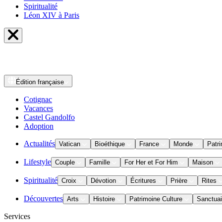
Spiritualité
Léon XIV à Paris
Édition
française
Cotignac
Vacances
Castel Gandolfo
Adoption
Actualités
Vatican
Bioéthique
France
Monde
Patri
Lifestyle
Couple
Famille
For Her et For Him
Maison
Spiritualité
Croix
Dévotion
Écritures
Prière
Rites
Découvertes
Arts
Histoire
Patrimoine Culture
Sanctuai
Services