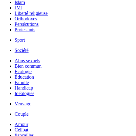
Islam
JMJ
Liberté religieuse
Orthodoxes
Persécutions
Protestants
Sport
Société
Abus sexuels
Bien commun
Écologie
Éducation
Famille
Handicap
Idéologies
Veuvage
Couple
Amour
Célibat
fiancailles