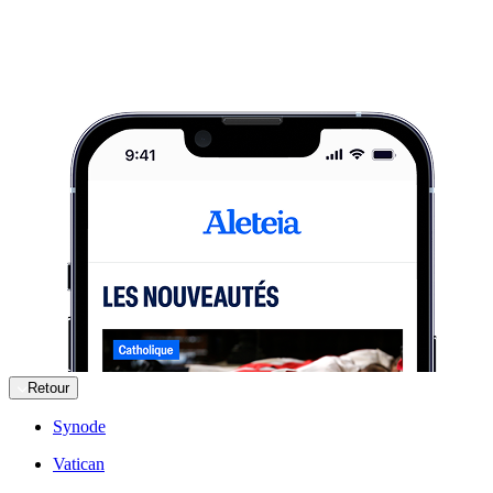
Retour
Synode
Vatican