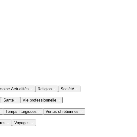
moine Actualités
Religion
Société
Santé
Vie professionnelle
Temps liturgiques
Vertus chrétiennes
res
Voyages