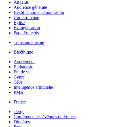
Angelus
Audience générale
Béatification et canonisation
Curie romaine
Église
Évangélisation
Pape François
Transhumanisme
Bioéthique
Avortement
Euthanasie
Fin de vie
Genre
GPA
Intelligence artificielle
PMA
France
clerge
Conférence des évêques de France
Diocèses
Paris