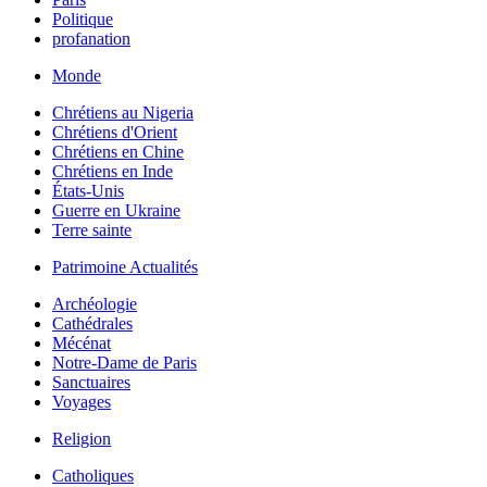
Politique
profanation
Monde
Chrétiens au Nigeria
Chrétiens d'Orient
Chrétiens en Chine
Chrétiens en Inde
États-Unis
Guerre en Ukraine
Terre sainte
Patrimoine Actualités
Archéologie
Cathédrales
Mécénat
Notre-Dame de Paris
Sanctuaires
Voyages
Religion
Catholiques