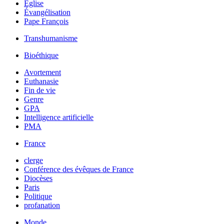
Église
Évangélisation
Pape François
Transhumanisme
Bioéthique
Avortement
Euthanasie
Fin de vie
Genre
GPA
Intelligence artificielle
PMA
France
clerge
Conférence des évêques de France
Diocèses
Paris
Politique
profanation
Monde