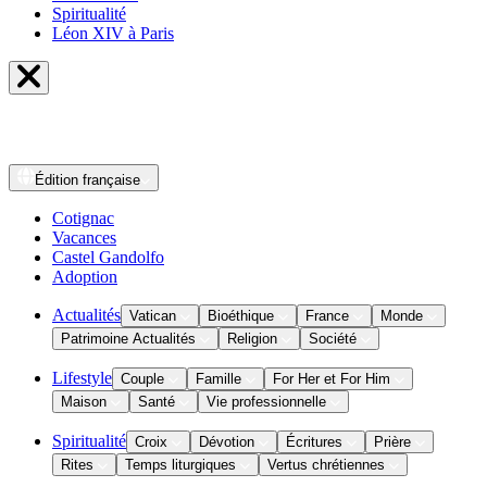
Spiritualité
Léon XIV à Paris
Édition
française
Cotignac
Vacances
Castel Gandolfo
Adoption
Actualités
Vatican
Bioéthique
France
Monde
Patrimoine Actualités
Religion
Société
Lifestyle
Couple
Famille
For Her et For Him
Maison
Santé
Vie professionnelle
Spiritualité
Croix
Dévotion
Écritures
Prière
Rites
Temps liturgiques
Vertus chrétiennes