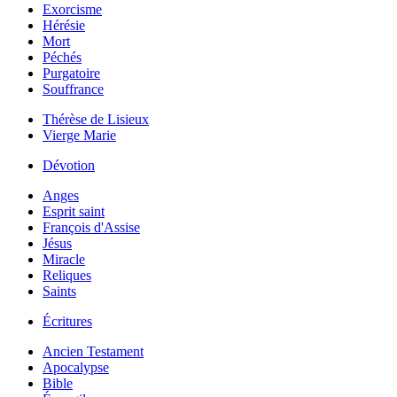
Exorcisme
Hérésie
Mort
Péchés
Purgatoire
Souffrance
Thérèse de Lisieux
Vierge Marie
Dévotion
Anges
Esprit saint
François d'Assise
Jésus
Miracle
Reliques
Saints
Écritures
Ancien Testament
Apocalypse
Bible