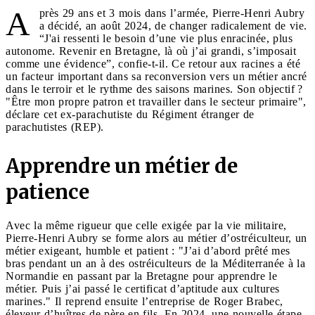
A
près 29 ans et 3 mois dans l’armée, Pierre-Henri Aubry
a décidé, an août 2024, de changer radicalement de vie.
“J'ai ressenti le besoin d’une vie plus enracinée, plus
autonome. Revenir en Bretagne, là où j’ai grandi, s’imposait
comme une évidence”, confie-t-il. Ce retour aux racines a été
un facteur important dans sa reconversion vers un métier ancré
dans le terroir et le rythme des saisons marines. Son objectif ?
"Être mon propre patron et travailler dans le secteur primaire",
déclare cet ex-parachutiste du Régiment étranger de
parachutistes (REP).
Apprendre un métier de
patience
Avec la même rigueur que celle exigée par la vie militaire,
Pierre-Henri Aubry se forme alors au métier d’ostréiculteur, un
métier exigeant, humble et patient : "J’ai d’abord prêté mes
bras pendant un an à des ostréiculteurs de la Méditerranée à la
Normandie en passant par la Bretagne pour apprendre le
métier. Puis j’ai passé le certificat d’aptitude aux cultures
marines." Il reprend ensuite l’entreprise de Roger Brabec,
éleveur d’huîtres de père en fils. En 2024, une nouvelle étape