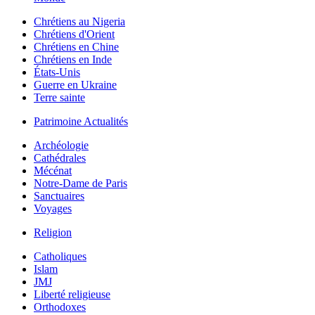
Chrétiens au Nigeria
Chrétiens d'Orient
Chrétiens en Chine
Chrétiens en Inde
États-Unis
Guerre en Ukraine
Terre sainte
Patrimoine Actualités
Archéologie
Cathédrales
Mécénat
Notre-Dame de Paris
Sanctuaires
Voyages
Religion
Catholiques
Islam
JMJ
Liberté religieuse
Orthodoxes