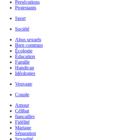
Persécutions
Protestants
Sport
Société
Abus sexuels
Bien commun
Écologie
Éducation
Famille
Handicap
Idéologies
Veuvage
Couple
Amour
Célibat
fiancailles
Fidélité
Mariage
Séparation
Sexualité