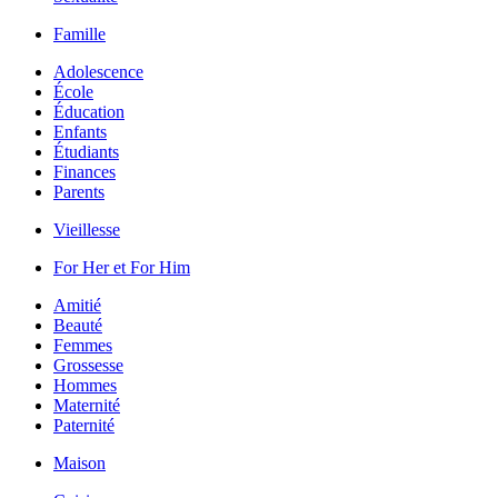
Famille
Adolescence
École
Éducation
Enfants
Étudiants
Finances
Parents
Vieillesse
For Her et For Him
Amitié
Beauté
Femmes
Grossesse
Hommes
Maternité
Paternité
Maison