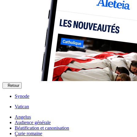
Retour
Synode
Vatican
Angelus
Audience générale
Béatification et canonisation
Curie romaine