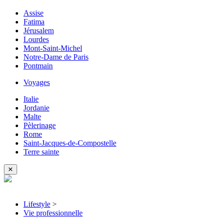
Assise
Fatima
Jérusalem
Lourdes
Mont-Saint-Michel
Notre-Dame de Paris
Pontmain
Voyages
Italie
Jordanie
Malte
Pèlerinage
Rome
Saint-Jacques-de-Compostelle
Terre sainte
✕
Lifestyle
>
Vie professionnelle