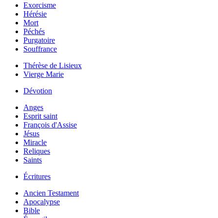
Exorcisme
Hérésie
Mort
Péchés
Purgatoire
Souffrance
Thérèse de Lisieux
Vierge Marie
Dévotion
Anges
Esprit saint
François d'Assise
Jésus
Miracle
Reliques
Saints
Écritures
Ancien Testament
Apocalypse
Bible