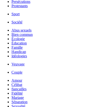
Persécutions
Protestants
Sport
Société
Abus sexuels
Bien commun
Écologie
Éducation
Famille
Handicap
Idéologies
Veuvage
Couple
Amour
Célibat
fiancailles
Fidélité
Mariage
Séparation
Sexualité