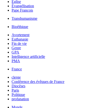
Église
Évangélisation
Pape François
Transhumanisme
Bioéthique
Avortement
Euthanasie
Fin de vie
Genre
GPA
Intelligence artificielle
PMA
France
clerge
Conférence des évêques de France
Diocèses
Paris
Politique
profanation
Monde