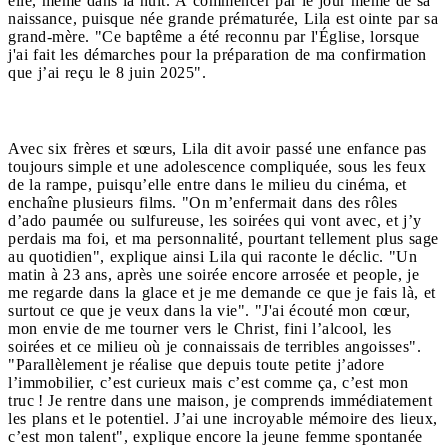
elle, même dans la nuit. À commencer par le jour même de sa
naissance, puisque née grande prématurée, Lila est ointe par sa
grand-mère. "Ce baptême a été reconnu par l'Église, lorsque
j'ai fait les démarches pour la préparation de ma confirmation
que j’ai reçu le 8 juin 2025".
Avec six frères et sœurs, Lila dit avoir passé une enfance pas
toujours simple et une adolescence compliquée, sous les feux
de la rampe, puisqu’elle entre dans le milieu du cinéma, et
enchaîne plusieurs films. "On m’enfermait dans des rôles
d’ado paumée ou sulfureuse, les soirées qui vont avec, et j’y
perdais ma foi, et ma personnalité, pourtant tellement plus sage
au quotidien", explique ainsi Lila qui raconte le déclic. "Un
matin à 23 ans, après une soirée encore arrosée et people, je
me regarde dans la glace et je me demande ce que je fais là, et
surtout ce que je veux dans la vie". "J'ai écouté mon cœur,
mon envie de me tourner vers le Christ, fini l’alcool, les
soirées et ce milieu où je connaissais de terribles angoisses".
"Parallèlement je réalise que depuis toute petite j’adore
l’immobilier, c’est curieux mais c’est comme ça, c’est mon
truc ! Je rentre dans une maison, je comprends immédiatement
les plans et le potentiel. J’ai une incroyable mémoire des lieux,
c’est mon talent", explique encore la jeune femme spontanée