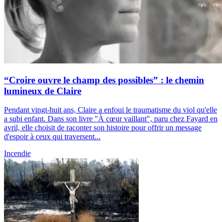
“Croire ouvre le champ des possibles” : le chemin
lumineux de Claire
Pendant vingt-huit ans, Claire a enfoui le traumatisme du viol qu'elle
a subi enfant. Dans son livre "À cœur vaillant", paru chez Fayard en
avril, elle choisit de raconter son histoire pour offrir un message
d'espoir à ceux qui traversent...
Incendie