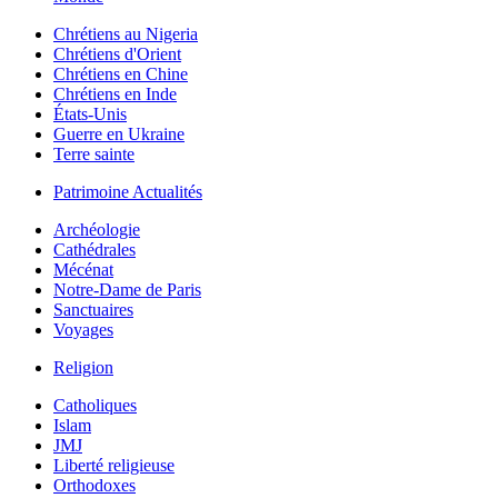
Chrétiens au Nigeria
Chrétiens d'Orient
Chrétiens en Chine
Chrétiens en Inde
États-Unis
Guerre en Ukraine
Terre sainte
Patrimoine Actualités
Archéologie
Cathédrales
Mécénat
Notre-Dame de Paris
Sanctuaires
Voyages
Religion
Catholiques
Islam
JMJ
Liberté religieuse
Orthodoxes