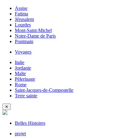
Assise
Fatima
Jérusalem
Lourdes
Mont-Saint-Michel
Notre-Dame de Paris
Pontmain
Voyages
Italie
Jordanie
Malte
Pèlerinage
Rome
Saint-Jacques-de-Compostelle
Terre sainte
✕
Belles Histoires
projet