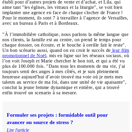
établi pour d’autres projets de vente et d’achat, et Lila, qui
aime tant "les églises, les vitraux et la liturgie", se voit bien
implanter une agence en face de chaque clocher de France !
Pour le moment, ils sont 7 à travailler à l’agence de Versailles,
avec un bureau à Paris et à Bordeaux.
"À l’immobilière catholique, nous parlons la même langue que
nos clients, la famille est au centre, on prend le temps pour
chaque dossier, on écoute, et le bouche à oreille fait le reste".
Un bon scénario aussi, quand on en croit le succès de
leur film
promotionnel de Noël
, mis en ligne sur les réseaux sociaux, où
l’on voit Joseph et Marie chercher le bon toit, et qui a été vu
plus de 100.000 fois. "Dans tous les moments de ma vie, j’ai
toujours senti des anges à mes côtés, et je suis pleinement
heureuse aujourd'hui d’avoir trouvé ma voie où je mets mes
talents au service de ma foi, dans une unité de vie apaisante",
conclut la jeune femme dynamique et entière, qui a trouvé
enfin trouvé un scenario à sa mesure.
Formuler ses projets : formidable outil pour
avancer ou source de stress ?
Lire l'article