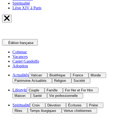
Spiritualité
Léon XIV à Paris
Édition
française
Cotignac
Vacances
Castel Gandolfo
Adoption
Actualités
Vatican
Bioéthique
France
Monde
Patrimoine Actualités
Religion
Société
Lifestyle
Couple
Famille
For Her et For Him
Maison
Santé
Vie professionnelle
Spiritualité
Croix
Dévotion
Écritures
Prière
Rites
Temps liturgiques
Vertus chrétiennes