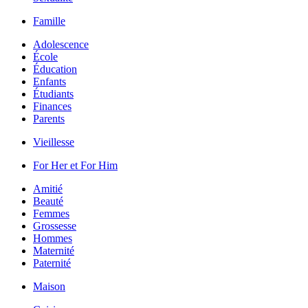
Famille
Adolescence
École
Éducation
Enfants
Étudiants
Finances
Parents
Vieillesse
For Her et For Him
Amitié
Beauté
Femmes
Grossesse
Hommes
Maternité
Paternité
Maison