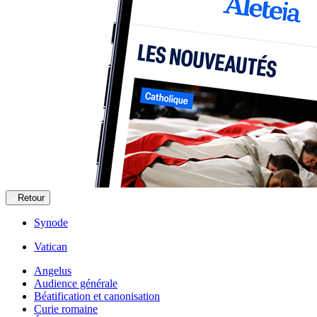
Retour
Synode
Vatican
Angelus
Audience générale
Béatification et canonisation
Curie romaine