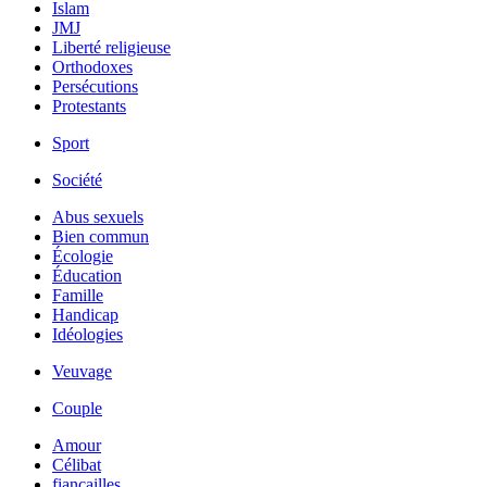
Islam
JMJ
Liberté religieuse
Orthodoxes
Persécutions
Protestants
Sport
Société
Abus sexuels
Bien commun
Écologie
Éducation
Famille
Handicap
Idéologies
Veuvage
Couple
Amour
Célibat
fiancailles