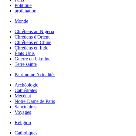
Politique
profanation
Monde
Chrétiens au Nigeria
Chrétiens d'Orient
Chrétiens en Chine
Chrétiens en Inde
États-Unis
Guerre en Ukraine
Terre sainte
Patrimoine Actualités
Archéologie
Cathédrales
Mécénat
Notre-Dame de Paris
Sanctuaires
Voyages
Religion
Catholiques