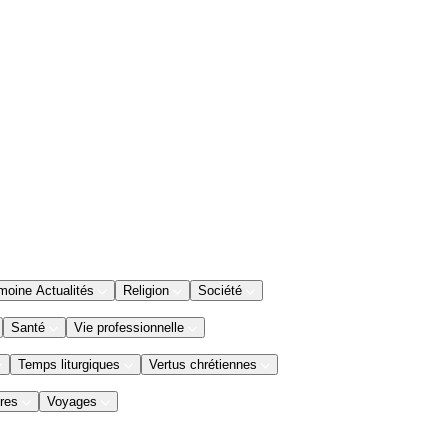
moine Actualités
Religion
Société
Santé
Vie professionnelle
Temps liturgiques
Vertus chrétiennes
res
Voyages