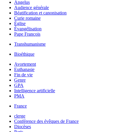
Angelus
Audience générale
Béatification et canonisation
Curie romaine
Église
Évangélisation
Pape François
Transhumanisme
Bioéthique
Avortement
Euthanasie
Fin de vie
Genre
GPA
Intelligence artificielle
PMA
France
clerge
Conférence des évêques de France
Diocèses
Paris