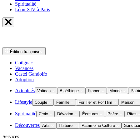
Spiritualité
Léon XIV à Paris
Édition
française
Cotignac
Vacances
Castel Gandolfo
Adoption
Actualités
Vatican
Bioéthique
France
Monde
Patri
Lifestyle
Couple
Famille
For Her et For Him
Maison
Spiritualité
Croix
Dévotion
Écritures
Prière
Rites
Découvertes
Arts
Histoire
Patrimoine Culture
Sanctuai
Services