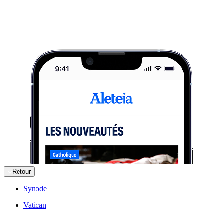
Retour
Synode
Vatican