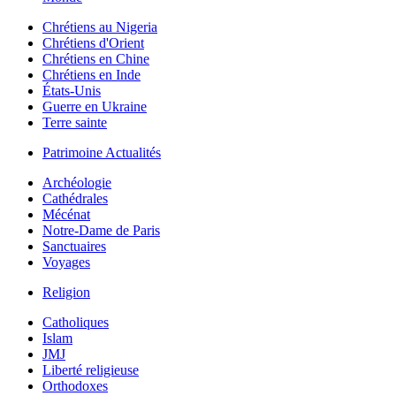
Chrétiens au Nigeria
Chrétiens d'Orient
Chrétiens en Chine
Chrétiens en Inde
États-Unis
Guerre en Ukraine
Terre sainte
Patrimoine Actualités
Archéologie
Cathédrales
Mécénat
Notre-Dame de Paris
Sanctuaires
Voyages
Religion
Catholiques
Islam
JMJ
Liberté religieuse
Orthodoxes