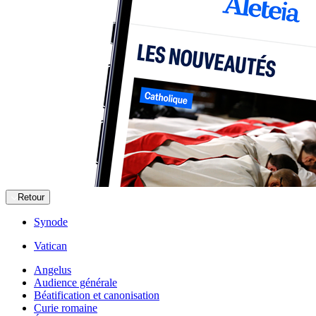
Retour
Synode
Vatican
Angelus
Audience générale
Béatification et canonisation
Curie romaine