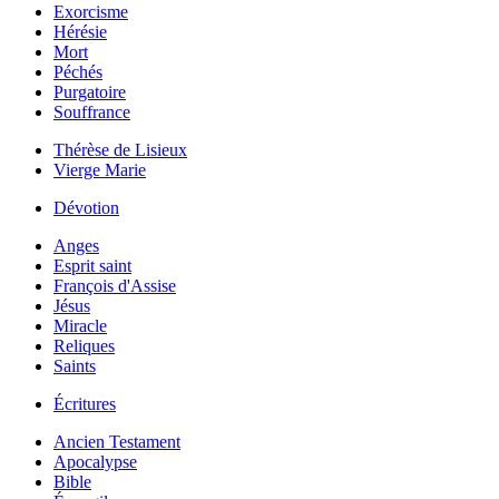
Exorcisme
Hérésie
Mort
Péchés
Purgatoire
Souffrance
Thérèse de Lisieux
Vierge Marie
Dévotion
Anges
Esprit saint
François d'Assise
Jésus
Miracle
Reliques
Saints
Écritures
Ancien Testament
Apocalypse
Bible