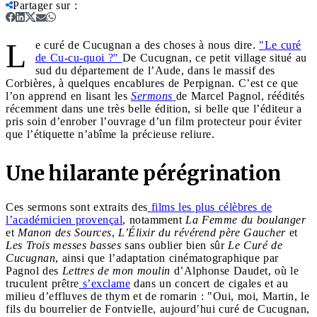
Partager sur
:
L
e curé de Cucugnan a des choses à nous dire.
"Le curé
de Cu-cu-quoi ?"
De Cucugnan, ce petit village situé au
sud du département de l’Aude, dans le massif des
Corbières, à quelques encablures de Perpignan. C’est ce que
l’on apprend en lisant les
Sermons
de Marcel Pagnol, réédités
récemment dans une très belle édition, si belle que l’éditeur a
pris soin d’enrober l’ouvrage d’un film protecteur pour éviter
que l’étiquette n’abîme la précieuse reliure.
Une hilarante pérégrination
Ces sermons sont extraits des
films les plus célèbres de
l’académicien provençal
, notamment
La Femme du boulanger
et
Manon des Sources
,
L’Élixir du révérend père Gaucher
et
Les Trois messes basses
sans oublier bien sûr
Le
Curé de
Cucugnan
, ainsi que l’adaptation cinématographique par
Pagnol des
Lettres de mon moulin
d’Alphonse Daudet, où le
truculent prêtre
s’exclame
dans un concert de cigales et au
milieu d’effluves de thym et de romarin : "Oui, moi, Martin, le
fils du bourrelier de Fontvielle, aujourd’hui curé de Cucugnan,