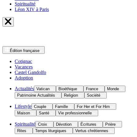
Spiritualité
Léon XIV à Paris
Édition
française
Cotignac
Vacances
Castel Gandolfo
Adoption
Actualités
Vatican
Bioéthique
France
Monde
Patrimoine Actualités
Religion
Société
Lifestyle
Couple
Famille
For Her et For Him
Maison
Santé
Vie professionnelle
Spiritualité
Croix
Dévotion
Écritures
Prière
Rites
Temps liturgiques
Vertus chrétiennes