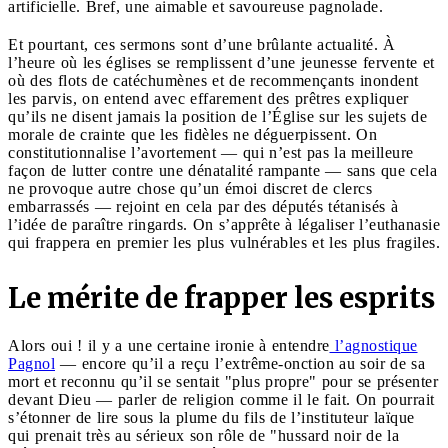
artificielle. Bref, une aimable et savoureuse pagnolade.
Et pourtant, ces sermons sont d’une brûlante actualité. À
l’heure où les églises se remplissent d’une jeunesse fervente et
où des flots de catéchumènes et de recommençants inondent
les parvis, on entend avec effarement des prêtres expliquer
qu’ils ne disent jamais la position de l’Église sur les sujets de
morale de crainte que les fidèles ne déguerpissent. On
constitutionnalise l’avortement — qui n’est pas la meilleure
façon de lutter contre une dénatalité rampante — sans que cela
ne provoque autre chose qu’un émoi discret de clercs
embarrassés — rejoint en cela par des députés tétanisés à
l’idée de paraître ringards. On s’apprête à légaliser l’euthanasie
qui frappera en premier les plus vulnérables et les plus fragiles.
Le mérite de frapper les esprits
Alors oui ! il y a une certaine ironie à entendre
l’agnostique
Pagnol
— encore qu’il a reçu l’extrême-onction au soir de sa
mort et reconnu qu’il se sentait "plus propre" pour se présenter
devant Dieu — parler de religion comme il le fait. On pourrait
s’étonner de lire sous la plume du fils de l’instituteur laïque
qui prenait très au sérieux son rôle de "hussard noir de la