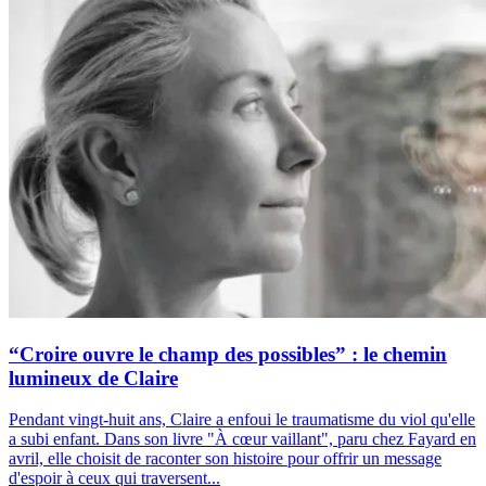
“Croire ouvre le champ des possibles” : le chemin
lumineux de Claire
Pendant vingt-huit ans, Claire a enfoui le traumatisme du viol qu'elle
a subi enfant. Dans son livre "À cœur vaillant", paru chez Fayard en
avril, elle choisit de raconter son histoire pour offrir un message
d'espoir à ceux qui traversent...