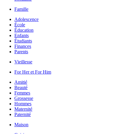
Famille
Adolescence
École
Éducation
Enfants
Étudiants
Finances
Parents
Vieillesse
For Her et For Him
Amitié
Beauté
Femmes
Grossesse
Hommes
Maternité
Paternité
Maison