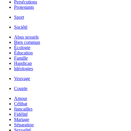
Persécutions
Protestants
Sport
Société
Abus sexuels
Bien commun
Écologie
Éducation
Famille
Handicap
Idéologies
Veuvage
Couple
Amour
Célibat
fiancailles
Fidélité
Mariage
Séparation
Sexualité