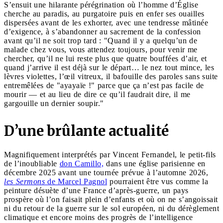
S’ensuit une hilarante pérégrination où l’homme d’Église
cherche au paradis, au purgatoire puis en enfer ses ouailles
dispersées avant de les exhorter, avec une tendresse mâtinée
d’exigence, à s’abandonner au sacrement de la confession
avant qu’il ne soit trop tard : "Quand il y a quelqu’un de
malade chez vous, vous attendez toujours, pour venir me
chercher, qu’il ne lui reste plus que quatre bouffées d’air, et
quand j’arrive il est déjà sur le départ… le nez tout mince, les
lèvres violettes, l’œil vitreux, il bafouille des paroles sans suite
entremêlées de "ayayaïe !" parce que ça n’est pas facile de
mourir — et au lieu de dire ce qu’il faudrait dire, il me
gargouille un dernier soupir."
D’une brûlante actualité
Magnifiquement interprétés par Vincent Fernandel, le petit-fils
de l’inoubliable
don Camillo,
dans une église parisienne en
décembre 2025 avant une tournée prévue à l’automne 2026,
les Sermons
de Marcel Pagnol
pourraient être vus comme la
peinture désuète d’une France d’après-guerre, un pays
prospère où l’on faisait plein d’enfants et où on ne s’angoissait
ni du retour de la guerre sur le sol européen, ni du dérèglement
climatique et encore moins des progrès de l’intelligence