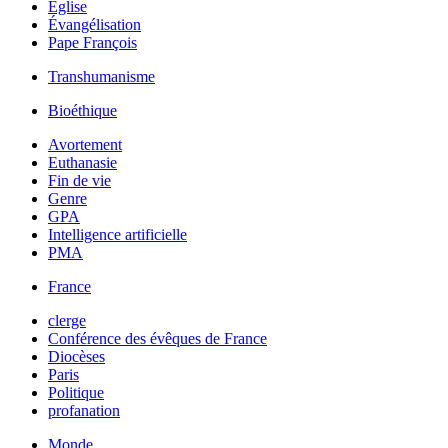
Église
Évangélisation
Pape François
Transhumanisme
Bioéthique
Avortement
Euthanasie
Fin de vie
Genre
GPA
Intelligence artificielle
PMA
France
clerge
Conférence des évêques de France
Diocèses
Paris
Politique
profanation
Monde