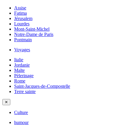
Assise
Fatima
Jérusalem
Lourdes
Mont-Saint-Michel
Notre-Dame de Paris
Pontmain
Voyages
Italie
Jordanie
Malte
Pèlerinage
Rome
Saint-Jacques-de-Compostelle
Terre sainte
✕
Culture
humour