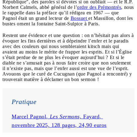
République", des paroles si dévotes si on oubliait — et le R.P.
Norbert Calmels, abbé général de l’
ordre des Prémontrés
, nous
le rappelle dans la préface qu’il rédigea en 1967 — que
Pagnol était un grand lecteur de
Bossuet
et Massillon, dont les
bustes ornent la fontaine Saint-Sulpice à Paris.
Restent une évidence et une question : on n’hésitait pas alors à
évoquer les fins dernières et à dépeindre l’enfer et le paradis
avec des couleurs qui nous sembleraient kitsch mais qui
avaient au moins le mérite de frapper les esprits. Et si l’Église
s’était perdue de ne plus les évoquer aujourd’hui ? Et si le
diable ne s’amusait pas à nous faire croire que non seulement
il n’existe pas, mais que l’enfer aussi est une vue de l’esprit.
Avouons que le curé de Cucugnan (que Pagnol a rencontré) y
trouverait matière à déclamer un bon sermon !
Pratique
Marcel Pagnol, 
Les Sermons, 
Fayard, 
novembre 2025, 128 pages, 24,90 euros