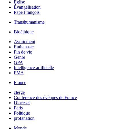
Église
Évangélisation
Pape François
Transhumanisme
Bioéthique
Avortement
Euthanasie
Fin de vie
Genre
GPA
Intelligence artificielle
PMA
France
clerge
Conférence des évêques de France
Diocèses
Paris
Politique
profanation
Monde