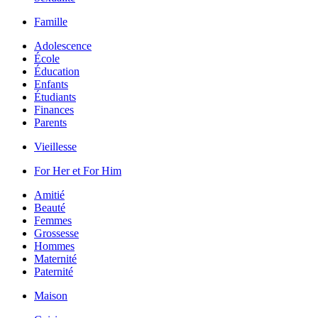
Famille
Adolescence
École
Éducation
Enfants
Étudiants
Finances
Parents
Vieillesse
For Her et For Him
Amitié
Beauté
Femmes
Grossesse
Hommes
Maternité
Paternité
Maison