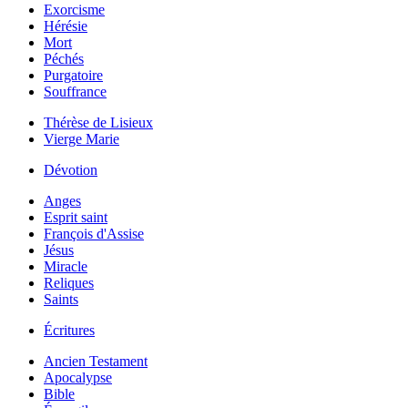
Exorcisme
Hérésie
Mort
Péchés
Purgatoire
Souffrance
Thérèse de Lisieux
Vierge Marie
Dévotion
Anges
Esprit saint
François d'Assise
Jésus
Miracle
Reliques
Saints
Écritures
Ancien Testament
Apocalypse
Bible