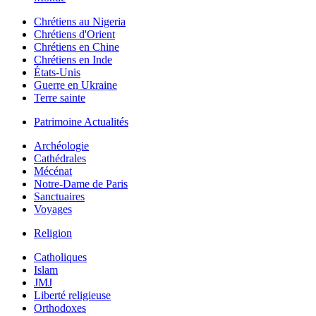
Chrétiens au Nigeria
Chrétiens d'Orient
Chrétiens en Chine
Chrétiens en Inde
États-Unis
Guerre en Ukraine
Terre sainte
Patrimoine Actualités
Archéologie
Cathédrales
Mécénat
Notre-Dame de Paris
Sanctuaires
Voyages
Religion
Catholiques
Islam
JMJ
Liberté religieuse
Orthodoxes