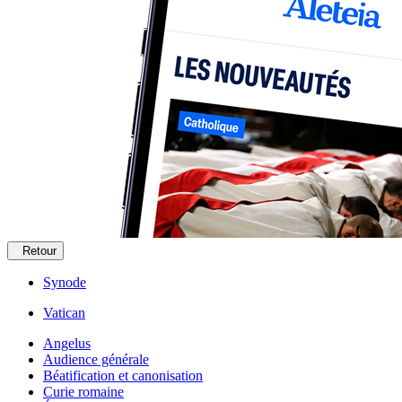
Retour
Synode
Vatican
Angelus
Audience générale
Béatification et canonisation
Curie romaine