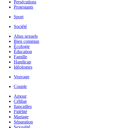
Persécutions
Protestants
Sport
Société
Abus sexuels
Bien commun
Écologie
Éducation
Famille
Handicap
Idéologies
Veuvage
Couple
Amour
Célibat
fiancailles
Fidélité
Mariage
Séparation
Sexualité