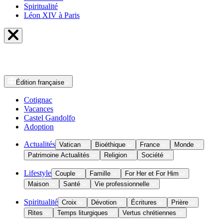
Spiritualité
Léon XIV à Paris
Édition
française
Cotignac
Vacances
Castel Gandolfo
Adoption
Actualités
Vatican
Bioéthique
France
Monde
Patrimoine Actualités
Religion
Société
Lifestyle
Couple
Famille
For Her et For Him
Maison
Santé
Vie professionnelle
Spiritualité
Croix
Dévotion
Écritures
Prière
Rites
Temps liturgiques
Vertus chrétiennes