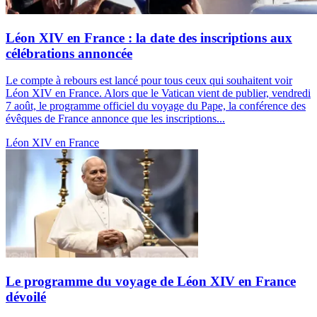
Léon XIV en France : la date des inscriptions aux
célébrations annoncée
Le compte à rebours est lancé pour tous ceux qui souhaitent voir
Léon XIV en France. Alors que le Vatican vient de publier, vendredi
7 août, le programme officiel du voyage du Pape, la conférence des
évêques de France annonce que les inscriptions...
Léon XIV en France
Le programme du voyage de Léon XIV en France
dévoilé