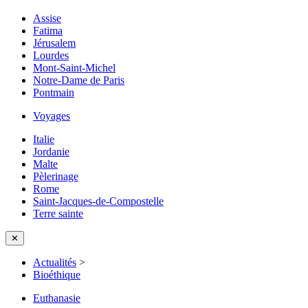
Assise
Fatima
Jérusalem
Lourdes
Mont-Saint-Michel
Notre-Dame de Paris
Pontmain
Voyages
Italie
Jordanie
Malte
Pèlerinage
Rome
Saint-Jacques-de-Compostelle
Terre sainte
✕
Actualités
>
Bioéthique
Euthanasie