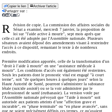
Copier le lien
Archiver l'article
Partager sur
:
R
évision de copie. La commission des affaires sociales du
Sénat a examiné, mercredi 7 janvier, la proposition de
loi sur "l'aide active à mourir", sept mois après que
celle-ci ait été adoptée par l'Assemblée nationale. Plusieurs
sénateurs avaient déposé des amendements visant à restreindre
l'accès à ce dispositif, remaniant le texte à de nombreux
endroits.
Première modification apportée, celle de la transformation d'un
"droit à l’aide à mourir" en une "assistance médicale à
mourir". Les conditions d'accès ont également été restreintes.
Seuls les patients dont le pronostic vital est engagé "à court
terme", soit "de quelques heures à quelques jours" selon la
Haute Autorité de Santé, pourront s'administrer la substance
létale (suicide assisté) ou se la voir administrer par le
professionnel de santé (euthanasie). La version votée par
l'Assemblée nationale prévoyait que "l'aide à mourir" soit
autorisée aux patients atteints d’une "affection grave et
incurable", en "phase terminale" ou "en phase avancée", sans
que ne soient précisément définis ces termes, ce qu'avaient